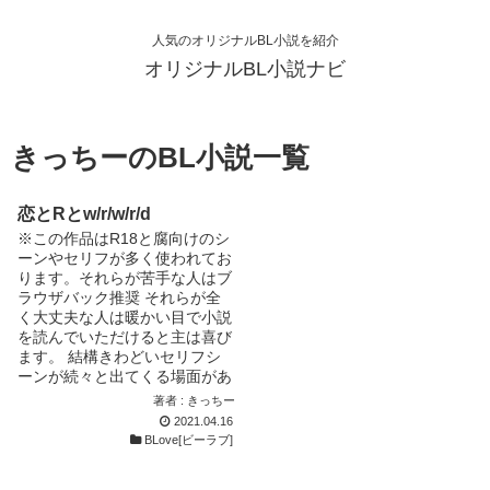
人気のオリジナルBL小説を紹介
オリジナルBL小説ナビ
きっちーのBL小説一覧
恋とRとw/r/w/r/d
※この作品はR18と腐向けのシ
ーンやセリフが多く使われてお
ります。それらが苦手な人はブ
ラウザバック推奨 それらが全
く大丈夫な人は暖かい目で小説
を読んでいただけると主は喜び
ます。 結構きわどいセリフシ
ーンが続々と出てくる場面があ
ると思いますがゆっくりしてい
著者 : きっちー
ってね_(´ω`_)
2021.04.16
BLove[ビーラブ]