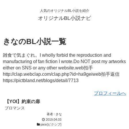
人気のオリジナルBL小説を紹介
オリジナルBL小説ナビ
きなのBL小説一覧
雑食で気まぐれ。I wholly forbid the reproduction and
manufacturing of fan fiction I wrote.Do NOT post my artworks
either on SNS or any other website.web拍手
http://clap.webclap.com/clap.php?id=ha9geiweb拍手返信
https://pictbland.net/blogs/detail/7713
プロフィールへ
【YOI】約束の扉
ブロマンス
著者 : きな
2019.04.03
pixiv[ピクシブ]