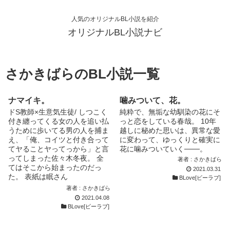
人気のオリジナルBL小説を紹介
オリジナルBL小説ナビ
さかきばらのBL小説一覧
ナマイキ。
噛みついて、花。
ドS教師×生意気生徒/ しつこく
純粋で、無垢な幼馴染の花にそ
付き纏ってくる女の人を追い払
っと恋をしている春哉。 10年
うために歩いてる男の人を捕ま
越しに秘めた思いは、異常な愛
え、「俺、コイツと付き合って
に変わって、ゆっくりと確実に
てヤることヤってっから」と言
花に噛みついていく​───。
ってしまった佐々木冬夜。 全
著者 : さかきばら
てはそこから始まったのだっ
2021.03.31
た。 表紙は眠さん
BLove[ビーラブ]
(@huzyosi_1110)が描いてくだ
著者 : さかきばら
さった岬圭一先生と佐々木冬夜
2021.04.08
です。 こんにちは！さかきば
BLove[ビーラブ]
らです！
Twitter(@Sakakibara3457)|´-`)