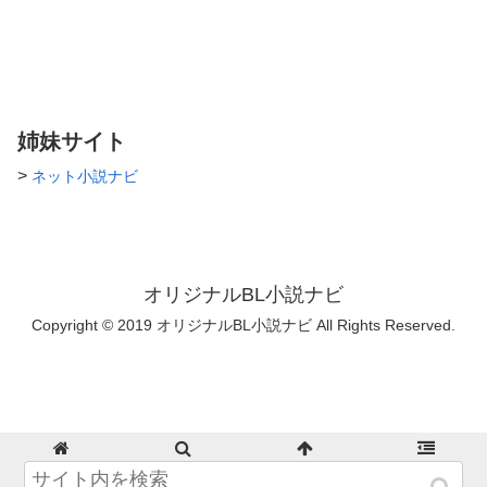
イイネ、お気に入り、アクセス
ありがとうございます。 励み
になっております…！ 誤字脱
字等ありましたら、ご指摘くだ
さい！
姉妹サイト
>
ネット小説ナビ
オリジナルBL小説ナビ
Copyright © 2019 オリジナルBL小説ナビ All Rights Reserved.
ホーム
検索
トップ
サイドバー