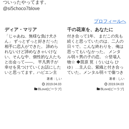
ついったやってます。
@si5choco7blove
プロフィールへ
ディア・マリア
千の花束を、あなたに
「じゃあね、無様な負け犬さ
付き合って1年。 まだこの先も
ん」 ずっとずっと好きだった
続くと思っていたのは、二人の
相手に恋人ができた。 諦めら
日々で。こんな終わりを、俺は
れないけど諦めなきゃいけな
思ってもいなかった。 メンタ
い。そんな中、個性的な人たち
ル弱々男の子の恋。 ☆登場人
と出会って――。 平凡男子が
物☆ ◆茴原 莧（ういはら ひ
幸せを見つけていくお話にした
ゆ）…主人公。紫織と付き合っ
いと思ってます。ハピエン主
ていた。メンタル弱々で傷つき
義。 ◇登場人物...
やすい。...
著者 : しい
著者 : しい
2019.04.03
2019.04.03
BLove[ビーラブ]
BLove[ビーラブ]