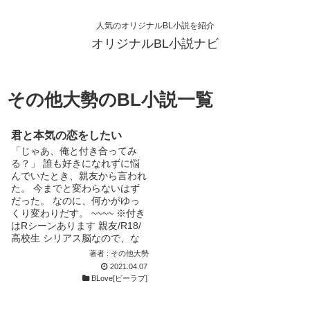
人気のオリジナルBL小説を紹介
オリジナルBL小説ナビ
その他大勢のBL小説一覧
君と本気の恋をしたい
「じゃあ、俺と付き合ってみ
る？」 誰も好きになれずに悩
んでいたとき、親友から言われ
た。 今までと変わらないはず
だった。 なのに、何かがゆっ
くり変わりだす。 ~~~~ ※付き
はRシーンあります 親友/R18/
高校生 シリアス脳なので、な
るべくシリアスにならないよう
著者 : その他大勢
に頑張ります。 エロくなる予
2021.04.07
定がなぜか純愛のようになりま
BLove[ビーラブ]
した。