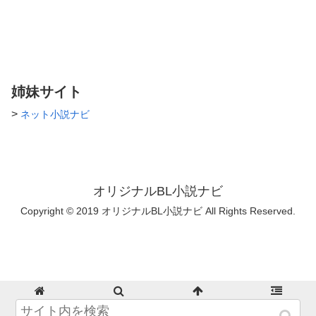
書けないですね、はい。 リク
エストやコメント下さると嬉し
いです＼＼٩(๑`^´๑)۶//／／ シチ
ュ考えられない人なので... 亀更
新になると思いますがよろしく
お願いします！ お名前を借り
ていますが、御本人様とは一切
姉妹サイト
関係ございません。ご迷惑とな
る行為は御遠慮下さい。 パス
>
ネット小説ナビ
ワードはたぬぴっぴのばーすで
ー4桁です
オリジナルBL小説ナビ
Copyright © 2019 オリジナルBL小説ナビ All Rights Reserved.
ホーム
検索
トップ
サイドバー