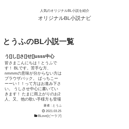
人気のオリジナルBL小説を紹介
オリジナルBL小説ナビ
とうふのBL小説一覧
う[]し[]さ[]せ[]usss中心
皆さまこんにちは！とうふで
す！ BLです。苦手な方、
nmmmの意味が分からない方は
ブラウザバック。 ばっちこー
ーーい！！って方はお進み下さ
い。 うしさせ中心に書いてい
きます！ たまに雨上がりのお2
人、又、他の歌い手様方も登場
すると思います 色々なカプ書
著者 : とうふ
きます！！！ ほぼR18だと思わ
2021.03.25
れます。 上手く書けないとき
BLove[ビーラブ]
もあると思いますがよろしくお
願いします！！ほとんど上手く