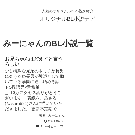
人気のオリジナルBL小説を紹介
オリジナルBL小説ナビ
みーにゃんのBL小説一覧
お兄ちゃんはどえすと言う
らしい
少し特殊な兄弟の末っ子が長男
に会うため長男が教師として働
いている学園に通い始める話
ドS敬語兄×天然弟 ＿＿＿＿＿
＿ 10万アクセスありがとうご
ざいます！ 表紙を、ゐさる
(@isaru621)さんに描いていた
だきました。 更新不定期で
す。 Twitter @tomo_syou_oo
著者 : みーにゃん
2021.04.06
BLove[ビーラブ]