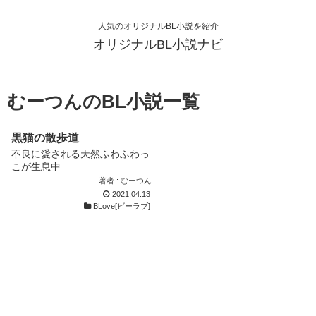
人気のオリジナルBL小説を紹介
オリジナルBL小説ナビ
むーつんのBL小説一覧
黒猫の散歩道
不良に愛される天然ふわふわっ
こが生息中
著者 : むーつん
2021.04.13
BLove[ビーラブ]