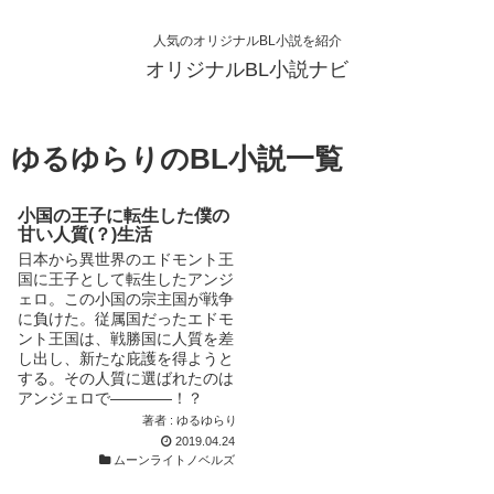
人気のオリジナルBL小説を紹介
オリジナルBL小説ナビ
ゆるゆらりのBL小説一覧
小国の王子に転生した僕の
甘い人質(？)生活
日本から異世界のエドモント王
国に王子として転生したアンジ
ェロ。この小国の宗主国が戦争
に負けた。従属国だったエドモ
ント王国は、戦勝国に人質を差
し出し、新たな庇護を得ようと
する。その人質に選ばれたのは
アンジェロで――――！？
著者 : ゆるゆらり
2019.04.24
ムーンライトノベルズ