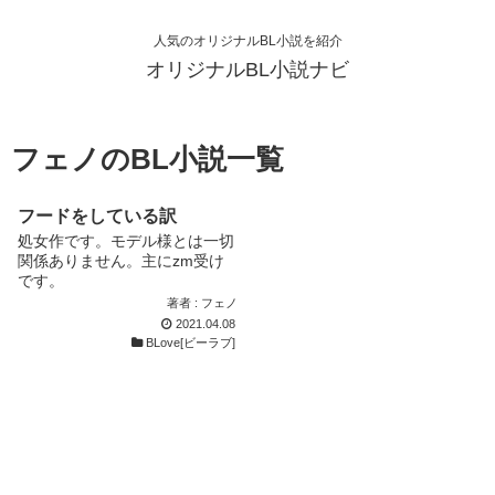
人気のオリジナルBL小説を紹介
オリジナルBL小説ナビ
フェノのBL小説一覧
フードをしている訳
処女作です。モデル様とは一切
関係ありません。主にzm受け
です。
著者 : フェノ
2021.04.08
BLove[ビーラブ]