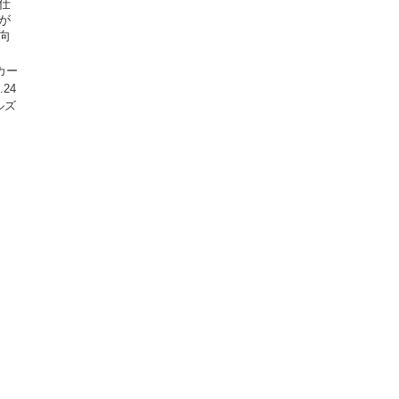
仕
が
向
カー
.24
ルズ