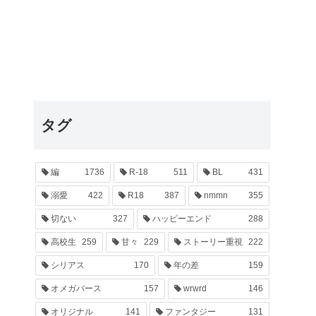
タグ
編
1736
R-18
511
BL
431
溺愛
422
R18
387
nmmn
355
切ない
327
ハッピーエンド
288
高校生
259
甘々
229
ストーリー重視
222
シリアス
170
年の差
159
オメガバース
157
wrwrd
146
オリジナル
141
ファンタジー
131