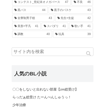
コンテスト_世紀末オメガバース
47
不良
46
黒バス
44
黒子のバスケ
43
全寮制男子校
43
先生×生徒
42
美形×平凡
41
スパダリ
41
歌い手
41
調教
40
玩具
39
人気のBL小説
〇〇をしないと出れない部屋【zm総受け】
らっだぁ総受け たーんぺんしゅうっ！
少年治療