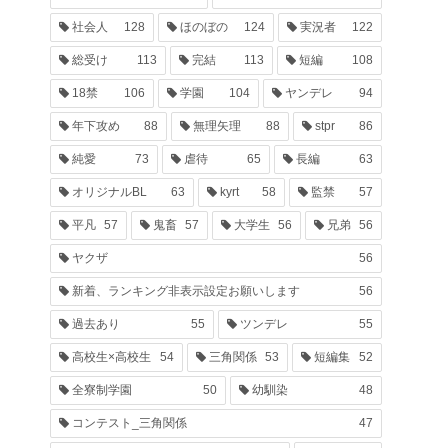
社会人
128
ほのぼの
124
実況者
122
総受け
113
完結
113
短編
108
18禁
106
学園
104
ヤンデレ
94
年下攻め
88
無理矢理
88
stpr
86
純愛
73
虐待
65
長編
63
オリジナルBL
63
kyrt
58
監禁
57
平凡
57
鬼畜
57
大学生
56
兄弟
56
ヤクザ
56
新着、ランキング非表示設定お願いします
56
過去あり
55
ツンデレ
55
高校生×高校生
54
三角関係
53
短編集
52
全寮制学園
50
幼馴染
48
コンテスト_三角関係
47