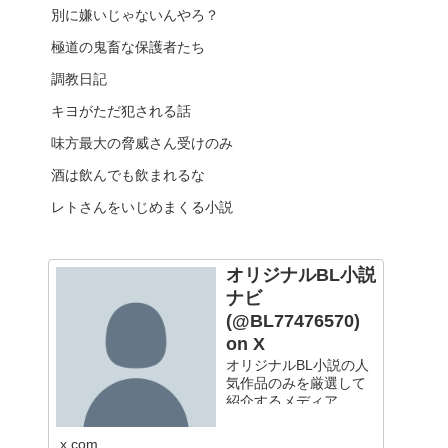
別に嫌いじゃないんやろ？
極道の鬼畜な保護者たち
調教日記
キヨがただ犯される話
味方最大の脅威さん受けのみ
酒は飲んでも飲まれるな
レトさんをいじめまくる小説
オリジナルBL小説
ナビ
(@BL77476570)
on X
オリジナルBL小説の人
気作品のみを厳選して
紹介するメディア
x.com