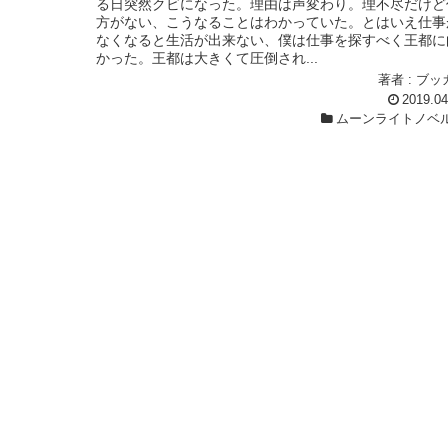
る日突然クビになった。理由は声変わり。理不尽だけど
方がない、こうなることはわかっていた。とはいえ仕事
なくなると生活が出来ない、僕は仕事を探すべく王都に
かった。王都は大きくて圧倒され...
著者 : ブッ
2019.04
ムーンライトノベ