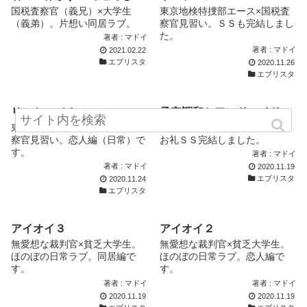
国税査察官（義兄）×大学生
東京地検特捜部エース×国税査
（義弟）。片想い同居ラブ。
察官見習い。ＳＳも完結しまし
た。
著者 : マドイ
著者 : マドイ
2021.02.22
エブリスタ
2020.11.26
エブリスタ
リンケージ２
予定調和とアンドロイド
東京地検特捜部エース×国税査
王子様検事×無表情裁判官。
察官見習い。恋人編（日常）で
お礼ＳＳ完結しました。
す。
著者 : マドイ
著者 : マドイ
2020.11.19
エブリスタ
2020.11.24
エブリスタ
アイオイ３
アイオイ２
無愛想な裁判官×貧乏大学生。
無愛想な裁判官×貧乏大学生。
ほのぼの日常ラブ。同居編で
ほのぼの日常ラブ。恋人編で
す。
す。
著者 : マドイ
著者 : マドイ
2020.11.19
2020.11.19