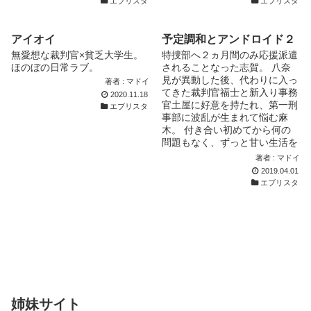
エブリスタ
エブリスタ
アイオイ
予定調和とアンドロイド２
無愛想な裁判官×貧乏大学生。
特捜部へ２ヵ月間のみ応援派遣
ほのぼの日常ラブ。
されることなった志賀。 八奈
見が異動した後、代わりに入っ
著者 : マドイ
てきた裁判官福士と新入り事務
2020.11.18
官土屋に好意を持たれ、第一刑
エブリスタ
事部に波乱が生まれて悩む麻
木。 付き合い初めてから何の
問題もなく、ずっと甘い生活を
送ってきた二人だが...
著者 : マドイ
2019.04.01
エブリスタ
姉妹サイト