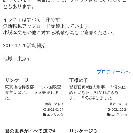
ともあります。
イラストはすべて自作です。
無断転載アップロード等禁止しています。
小説本文その他に対する模倣行為もご遠慮ください。
2017.12.20活動開始
地域：東京都
プロフィールへ
リンケージ
王様の子
東京地検特捜部エース×国税査
警察官僚×新人刑事。「僕を止
察官見習い。 ＳＳ完結しまし
めたいなら、抱かれにきな
た。
よ」 SS完結しました。
著者 : マドイ
著者 : マドイ
2021.02.24
2021.02.24
エブリスタ
エブリスタ
君の世界がすべて逆でも
リンケージ３