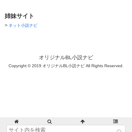
姉妹サイト
>
ネット小説ナビ
オリジナルBL小説ナビ
Copyright © 2019 オリジナルBL小説ナビ All Rights Reserved.
ホーム
検索
トップ
サイドバー