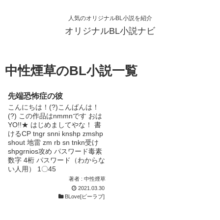
人気のオリジナルBL小説を紹介
オリジナルBL小説ナビ
中性煙草のBL小説一覧
先端恐怖症の彼
こんにちは！(?)こんばんは！
(?) この作品はnmmnです おは
YO!!★ はじめましてやな！ 書
けるCP tngr snni knshp zmshp
shout 地雷 zm rb sn tnkn受け
shpgrnios攻め パスワード毒素
数字 4桁 パスワード（わからな
い人用） 1〇45
著者 : 中性煙草
2021.03.30
BLove[ビーラブ]