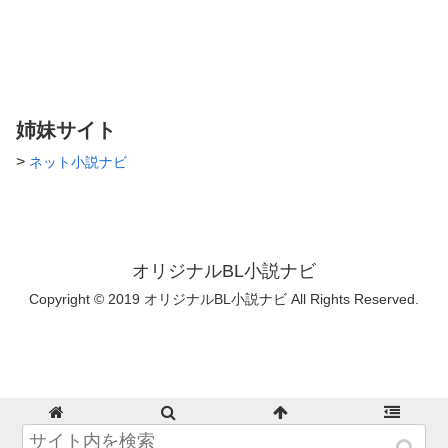
う） 日本1の暴走族龍王（りゅ
うおう）の第15代総長。 身長
は180ｃｍ 体重は65Kg 容姿端
麗で龍王の「走り」が始まる
と、一般人も駆けつけるほどの
人気。 ☆桜葉 楓（さくらば
かえで） 黎の幼馴染。 黎と一
姉妹サイト
緒に育ってしまったので、喧嘩
が普通に強い。 ただ、容姿が
>
ネット小説ナビ
あまりにもかわいらしいため、
そう見えない。 遼に一目ぼれ
をする。 鈍感。 身長は160ｃ
ｍ 体重は48Kg ☆神楽 遼（か
ぐらりょう） 龍王の第15代副
総長。 ちなみに龍の幼馴染で
オリジナルBL小説ナビ
あり、よき理解者。 楓のこと
が好き。 が、楓があまりにも
Copyright © 2019 オリジナルBL小説ナビ All Rights Reserved.
鈍いため気づいてもらず。 一
途に想いを寄せてます。 身長
は175ｃｍ 体重は60Kg ☆斎藤
咲（さいとうさき） 龍王の10
代総長。 龍王を日本１にした
張本人。 黎のお姉さん。 美人
で男装したら超イケメン。 身
ホーム
検索
トップ
サイドバー
長は160cm 体重は48Kg ☆松田