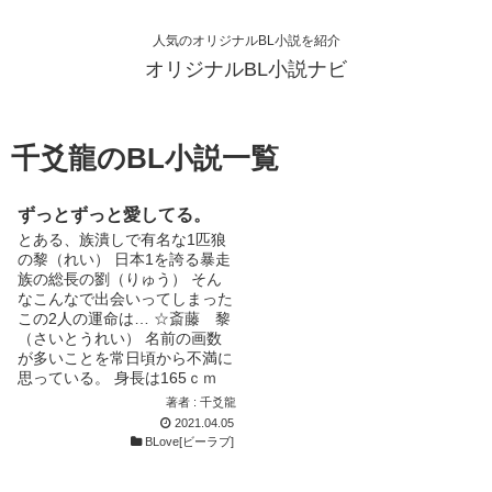
人気のオリジナルBL小説を紹介
オリジナルBL小説ナビ
千爻龍のBL小説一覧
ずっとずっと愛してる。
とある、族潰しで有名な1匹狼
の黎（れい） 日本1を誇る暴走
族の総長の劉（りゅう） そん
なこんなで出会いってしまった
この2人の運命は… ☆斎藤 黎
（さいとうれい） 名前の画数
が多いことを常日頃から不満に
思っている。 身長は165ｃｍ
体重は53Kg 裏では有名な族潰
著者 : 千爻龍
しで通り名は魅狼（みろう）
2021.04.05
その名の通り喧嘩をしている姿
BLove[ビーラブ]
は誰もが目を奪われる…らし
い。 ☆松田 劉（まつだりゅ