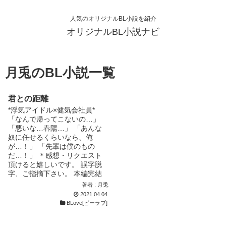
人気のオリジナルBL小説を紹介
オリジナルBL小説ナビ
月兎のBL小説一覧
君との距離
*浮気アイドル×健気会社員*
「なんで帰ってこないの…」
「悪いな…春陽…」 「あんな
奴に任せるくらいなら、俺
が…！」 「先輩は僕のもの
だ…！」 ＊感想・リクエスト
頂けると嬉しいです。 誤字脱
字、ご指摘下さい。 本編完結
しました！ただいま番外編更新
著者 : 月兎
中です！ ☆表紙 鈴香ステラさ
2021.04.04
ん
BLove[ビーラブ]