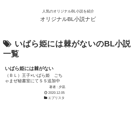
人気のオリジナルBL小説を紹介
オリジナルBL小説ナビ
いばら姫には棘がないのBL小説
一覧
いばら姫には棘がない
（ＢＬ）王子×いばら姫 ごち
ゃまぜ秘書室にてＳＳ追加中
著者 : 夕凪
2020.12.05
エブリスタ