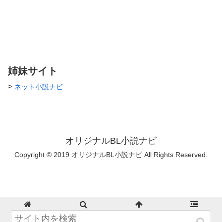
いただければ幸いです！ また
誤字 脱字などがありましたら
コメント等で教えてくださると
ありがたいです！ かなりの亀
更新です笑 なんでも許せる方
だけ見てください。
姉妹サイト
>
ネット小説ナビ
オリジナルBL小説ナビ
Copyright © 2019 オリジナルBL小説ナビ All Rights Reserved.
ホーム
検索
トップ
サイドバー