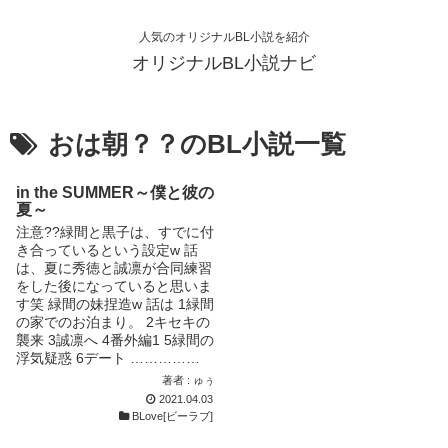
人気のオリジナルBL小説を紹介
オリジナルBL小説ナビ
おは朝？？のBL小説一覧
in the SUMMER～僕と彼の
夏～
注意??緑間と黒子は、すでに付
き合っているという設定w 話
は、夏に秀徳と誠凛が合同練習
をした後になっていると思いま
す笑 緑間の妹捏造w 話は 1緑間
の家でのお泊まり。 2キセキの
襲来 3誠凛へ 4番外編1 5緑間の
浮気疑惑 6デート ……………
となっています。 まだまだ続
著者 : ゅぅ
くので温かい目で見てやってく
2021.04.03
ださい。 ?? 作者は文章能力が
BLove[ビーラブ]
欠如しており、読みにくいとこ
ろもあるかと思いますが読んで