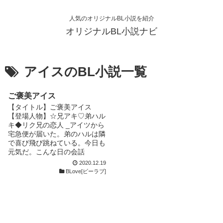
人気のオリジナルBL小説を紹介
オリジナルBL小説ナビ
アイスのBL小説一覧
ご褒美アイス
【タイトル】ご褒美アイス
【登場人物】☆兄アキ♡弟ハル
キ◆リク兄の恋人 _アイツから
宅急便が届いた。弟のハルは隣
で喜び飛び跳ねている。今日も
元気だ。こんな日の会話
2020.12.19
BLove[ビーラブ]