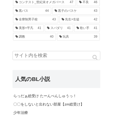
コンテスト_世紀末オメガバース
47
不良
46
黒バス
44
黒子のバスケ
43
全寮制男子校
43
先生×生徒
42
美形×平凡
41
スパダリ
41
歌い手
41
調教
40
玩具
39
人気のBL小説
らっだぁ総受け たーんぺんしゅうっ！
〇〇をしないと出れない部屋【zm総受け】
少年治療