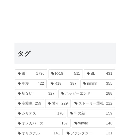
タグ
編
1736
R-18
511
BL
431
溺愛
422
R18
387
nmmn
355
切ない
327
ハッピーエンド
288
高校生
259
甘々
229
ストーリー重視
222
シリアス
170
年の差
159
オメガバース
157
wrwrd
146
オリジナル
141
ファンタジー
131