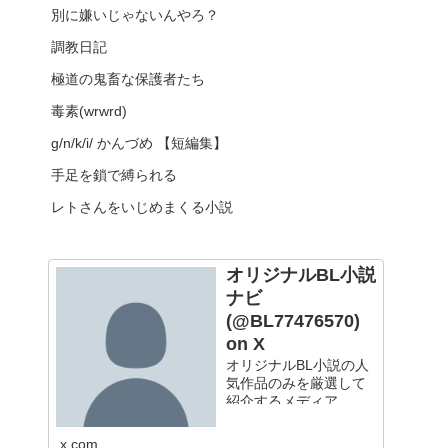
別に嫌いじゃないんやろ？
調教日記
極道の鬼畜な保護者たち
毒素(wrwrd)
g/n/k/i/ かんづめ 【短編集】
手足を鎖で縛られる
レトさんをいじめまくる小説
オリジナルBL小説
ナビ
(@BL77476570)
on X
オリジナルBL小説の人
気作品のみを厳選して
紹介するメディア
x.com