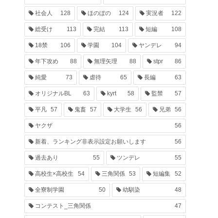
社会人
128
ほのぼの
124
実況者
122
総受け
113
完結
113
短編
108
18禁
106
学園
104
ヤンデレ
94
年下攻め
88
無理矢理
88
stpr
86
純愛
73
虐待
65
長編
63
オリジナルBL
63
kyrt
58
監禁
57
平凡
57
鬼畜
57
大学生
56
兄弟
56
ヤクザ
56
新着、ランキング非表示設定お願いします
56
過去あり
55
ツンデレ
55
高校生×高校生
54
三角関係
53
短編集
52
全寮制学園
50
幼馴染
48
コンテスト_三角関係
47