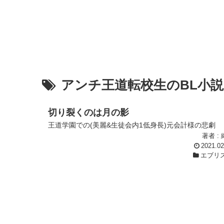
アンチ王道転校生のBL小
切り裂くのは月の影
王道学園での(美麗&生徒会内1低身長)元会計様の悲劇
著者 :
2021.02
エブリ