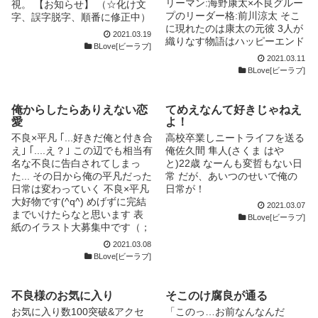
リーマン:海野康太×不良グルー
視。 【お知らせ】 （☆化け文
プのリーダー格:前川涼太 そこ
字、誤字脱字、順番に修正中）
に現れたのは康太の元彼 3人が
切なくて胸痛くてエロくて時に
2021.03.19
織りなす物語はハッピーエンド
泣いちゃうような話しを目標に
BLove[ビーラブ]
か あるいはーー 就職２年でブ
書いてます(灬?ω?灬) ☆★(?
2021.03.11
ラック企業に変わった会社のせ
д?; )★☆ 【ファン様から、題
BLove[ビーラブ]
いで借金が出来た天然系腹黒リ
名がこれだからエロのみ小説か
ーマンだった海野康太（かいの
と思ったけど、全然違った！と
こうた） それを知られ妻に逃
言われました。(；´Д`A 30ペー
俺からしたらありえない恋
てめえなんて好きじゃねえ
げられた日に会社もクビになっ
ジ位まで我慢してください！
愛
よ！
てしまった 晴れて無職になる
至らない点ばかりの小説です
不良×平凡 ｢...好きだ俺と付き合
高校卒業しニートライフを送る
とその日のうちに不良に絡まれ
が、欠点だらけの少年たちのゴ
え｣ ｢....え？｣ この辺でも相当有
俺佐久間 隼人(さくま はや
た 流れでリーダー格の前川涼
タゴタ恋愛でございます】
名な不良に告白されてしまっ
と)22歳 なーんも変哲もない日
太（まえかわりょうた）とラブ
（ハードなものではないです
た... その日から俺の平凡だった
常 だが、あいつのせいで俺の
ホに入ってしまって更生させて
が、エロ満載です。）後半そう
日常は変わっていく 不良×平凡
日常が！
から死ぬと宣言した康太は無事
でもなくなっちゃった（笑）
大好物です(^q^) めげずに完結
2021.03.07
涼太を更生させれるのか 涼太
表紙〝oni様〟に書いていただ
までいけたらなと思います 表
BLove[ビーラブ]
のグループが所属する蛇飼組の
きました！ ☆トータル800万ア
紙のイラスト大募集中です（；
組長、国見龍（くにみりゅう）
クセス☆ ☆イイね2.6万超え☆
_；） 楓×翼 是非描いてやって
2021.03.08
が絡み垣間見られた康太の過去
ありがとうございます ☆*:.｡.
下さいませ！！！ 裏には#つけ
BLove[ビーラブ]
には知られざる深い闇があった
o(≧▽≦)o .｡.:*☆ この作品は大
ます
誤字脱字、読みにくい、意味が
変18禁です。 よろしくお願い
分からない、諸々は先に謝っと
します。 ★↓ストーリー説明
不良様のお気に入り
そこのけ腐良が通る
きます 書きながら構成を考え
↓★ 「てめぇ！離せ！変
ているのでもしかしたら急に一
態！！」 「もう、無理！い
お気に入り数100突破&アクセ
「このっ…お前なんなんだ