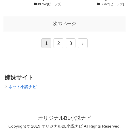
いと思いますが「あ～馬鹿なん
なのでご了承ください… 表紙
章力はどこかに置いてきました
ちしてます。 好きなキャラ教
BLove[ビーラブ]
BLove[ビーラブ]
だなコイツ」ぐらいで許してい
は神友が書いてくれました！！
が ストーリー重視になりま
えていただけると萌えます。
ただけると助かります！ ～イ
それではよろしくお願いします
す…！ 良ければ見ていってく
Twitter@welt97
イネやお気に入り登録してくだ
っ！！！！
ださい( ･ㅂ･)و ̑̑
さった方！そしてアクセスして
次のページ
くださった方々♪ありがとうご
ざいます!!皆様のお陰で更新も
頑張れそうです(*^_^*)お優しい
1
2
3
皆様に感謝(;_;)～ Pixiv
http://www.pixiv.net/member.ph
p?id=552315 Name:夏紀 瑶
↑↑↑↑↑ Help？ me★のキャラを
描いてくれた友達のPixivURLで
す！興味がある方は、是非覗い
て見て下さい♪
姉妹サイト
>
ネット小説ナビ
オリジナルBL小説ナビ
Copyright © 2019 オリジナルBL小説ナビ All Rights Reserved.