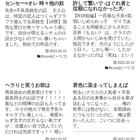
「………………。」 淕「…ふ
センセー×オレ 時々他の奴
許して繋いで -はぐれ者と
「怖い…、無くしたくないん
ざけてんのか？」 真人「俺は
従順になれなかった犬-
だ」 ☆お知らせ… 番外編の続
先生×不良高校生の話。 主人公
大真面目だ」 淕「………あん
編の続編 『純愛??狂愛』 マキ
【R18短編】一匹狼な不良×気
は、特定の恋人はつくらずフラ
の馬鹿作者、なに考えてやがん
番外編を掲載中 2015月９月 奏
弱いじめられっ子 ゲイであ
フラ遊んでる高校生【18禁】強
だ!!」 真人「ゲームのことだろ
一 『お兄ちゃんの相関図模
ることを同級生にさらされた
気な受けが色々ヤッちゃう感じ
う」 淕「いや、そうだけど！
様』 マキ続編３に繋がる序章
百井《ももい》 は、クラスの
です。自分が萌えるシチュの小
そういうことじゃなくてな…。
的話し。 2015年７月 マキの番
人間からいじめを受けていた。
説が少ないのでつい書いちゃい
つか、どんだけゲームやれば気
外編続編終了。 『ひと夜咲く
抵抗できず、犬のようにしたが
ました。初めての作品です。
がすむんだよ!?たくっ！で、今
純白の花の願い』 その花は、
う日々。 しかし唯一、したが
2021.02.22
度はなに？」 真人「なんとか
月下美人。 2014年 番外編〝マ
えなかったのは「死ね」という
BLove[ビーラブ]
マフィアとかいう…乙女？ゲー
キ編〟 『泡になって消える狂
命令だった。 屋上へむかう
2021.02.13
ムだかなんだか言っていたぞ。
愛に口づけを』 多くの方に、
も、最後の勇気が出ずになんど
BLove[ビーラブ]
『もう皆が好きすぎて、他に何
イイねを頂き、イイねランキン
も引き返していた。 そんなな
も考えられない』だそうだ」
グ12位になりました。（もう二
か、不良の 関口聖《せきぐち
淕「アイツ、しばく!!」 真人
度と無い（涙））感謝感謝であ
きよ》 と出会い、 「どーせ死
ヘラりと笑うお前は
君色に染まってしまえば
「ほどほどにな」 ※更新遅く
ります。また、感想頂いた全員
ぬならヤらせろ」とせまられ
て本当にすみません…。書こう
男前攻めの美形受けです！！
明るいクラスの人気者 × 不良
様に続編を望んで頂いたことに
──。 ---- ・R18なページには
とは本気で思ってるんです！た
親友同士のお話です！！！！！
ある日の出来事から自分を塞ぎ
驚きと感謝でいっぱいです。
※がつきます。 ・完結までほ
だ困ったことに指が動かな
族などの喧嘩のお話も入ってま
込むようになった。 ……俺の
＊＊＊＊ ＊＊＊＊＊ この話は
ぼ毎日更新予定です。もしお気
い…。こんな駄目な私ですが、
す。 ※その他カプ発生予告※
世界には色がない。 全部諦め
作者の欲から書かれましたので
に召したら応援してくだされば
どうかこれからもよろしくお願
キャラブレ激しいし、 相変わ
たつもりだったのに。 俺は変
好き放題です。 マキにエロを
幸いです。 （5/5 完結いたし
いします(;_;)※
らず文才の欠片もない私です
わったんだ、こいつに出会っ
任せたら暴走して、とある小説
ました！） 表紙絵:ゆゆさん
――――――――――― 関連
が… 生暖かい目で読んでいた
て。
の1ぺージだったものがこんな
（掲載許可済）
イラスト大募集中！ 泣いて喜
だければ光栄ですっ！！ 暗い
┈┈┈┈┈┈┈┈┈┈┈┈┈┈
に長くなっちゃいました。マキ
びます(*´д｀*) 誤字、脱字が多
コメントは雪のようなメンタル
┈┈┈┈┈┈ 初投稿です。 文
おそるべし。 リクエストお待
2021.02.07
2021.02.02