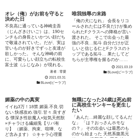
オレ（俺）がお前を守ると
唯我独尊の末路
決めた日
「俺の犬になれ」 会長をリコ
不良高に通っている神崎圭吾
ールされた仁は不良だけが集め
（じんざきけいご）は、190セ
られたFクラスへの降格が言い
ンチもの身長といかつい顔だち
渡された。 そこで出会った最
で敬遠されていた。だが、実は
強の不良…拓斗 自分だけが正
甘いものが好きでずっと友達が
しいと信じる仁とFクラスのト
欲しかった。 そんな神崎の前
ップである拓斗… 果たしてど
に、可愛らしい顔立ちの転校生
ちらが主導権を握るのか……
富士波（ふじなみ）が現れる。
最強不良×リコール会長 ☆表紙
2021.03.19
いつも怖がられていた神崎だっ
はにろ様に描いていただきまし
著者 : 零愛
BLove[ビーラブ]
たが、富士波だけは、普通に接
た！！ 素敵な表紙を本当にあ
2021.03.31
してくれて優しく笑顔を向けて
りがとうございますっ！！！
BLove[ビーラブ]
くれる。神崎は、少しずつ富士
Twitter→ ‪@sey_sogno
波に惹かれていくが、実は富士
波には秘密があって・・・。
媚薬の中の真実
無職になった24歳は死ぬ前
に高校生ヤンキーを更生し
イイね3万！18禁.媚薬.不良.切
たい
ない.快感攻め.強引.甘々.良すぎ
「あんた…綺麗な顔してるんだ
る 懐深き性欲魔人×短気天然獣
な」 「は？おっさんホモな
×チャラける繊細兎【リバ有
の？」 その出会いは最悪のも
り】 （媚薬、拘束、喧嘩、な
のから始まった 天然系腹黒元
ど含みます） ☆キャラ心理重