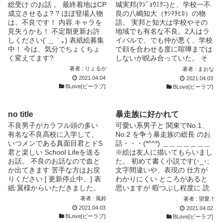
総受け のお話 。 最終着地はCP
城実邦(ｸｼﾞｮｳﾐｸﾆ)と、学校一不
成立させるよ? ? ほぼ登場人物
良の八嶋知大（ﾔｼﾏﾁﾋﾛ）の物
は、不良です！ 内容.キャラを
語。 実邦と知大は学校やその
見失うかも！ 不定期更新お許
地域でも有名な不良。2人はラ
しください(´＿｀｡) 表紙絵募集
イバルで、でも仲が悪く、学校
中！ 今は、気分でちょくちょ
で顔を合わせる度に喧嘩までは
く変えてます?
しないが睨み合っていた。 そ
んな2人の、恋の話。 約4年ぶ
著者 : りょるか
著者 : まおな
りに更新しました。 懐かしす
2021.04.04
2021.04.03
ぎて恥ずかしいけど楽しい。
BLove[ビーラブ]
BLove[ビーラブ]
表紙はふうりさんに書いていた
だきました!!ありがとうござい
ます!!
no title
暴走族に好かれて
不良男子がカラフル頭の多い
可愛い系男子と 関東でNo.1、
有名な不良高校に入学して、
No.2 を争う暴走族の総長 のお
いつメンである真面目君とドS
話・・・(*^^*) ＿＿＿＿＿＿＿
君と楽しい School Lifeを送る
※絵は友人に描いてもらいまし
お話。 不良のお話なので血と
た。 初めて書く小説です(･_･;
か出てきます 苦手な方はお戻
文字間違いや、表現の 仕方が
りください [ 更新停止中。] 表
わかりにくい ところがあると
紙:翼様からいただきました。
思いますが 暇つぶし程度に 読
んでくれたら嬉しいです！
著者 : 風鈴
著者 : 望愛.†
2021.04.03
2021.04.02
BLove[ビーラブ]
BLove[ビーラブ]