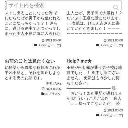
度表に出した設定を変える事が
や！あああ！！」 「ごめん！
ス数10000突破感謝です!!!! 親
よ！」 『え、腐良です』 心の
あるかもしれませんので要注意
くっ！マジ！良すぎる！」 あ
友の代理で文化祭の女装コンテ
声がすぐに出てしまう可哀想な
です 今はまだ誰にもこの話の
る日、いつものように町で悪さ
ストに出ることになった俺 そ
主人公が、男子高で大暴れ！？
結末を知る由はない
したら。 突然現れた〝マキ〟
したらなぜか男子から狙われる
だいぶ非王道な話になります。
という人物に、あっという間に
ことになっちゃって？！ さら
← 表紙は、ぴょん吉さんに書
縛り上げられ、お仕置きだと言
に、逃げる途中でぶつかってし
いていただきました！ ーーー
われて3人まとめて調教されて
まった美人不良に気に入られち
ーーーーーーーーーーーーーー
しまいました。 マキは言いま
ゃって！？ 文才などカスほど
ーーーーーーーーーー いつで
2021.03.06
2021.03.06
した。 「いじめちゃダメ、痛
も無いこんな私の妄想ストーリ
も、絡んでくれたら嬉しいです
BLove[ビーラブ]
BLove[ビーラブ]
いから馴染むまで動くな、ちゃ
ーですが、読んでいただければ
(*^^*)
んと愛してあげなさい」 そう
もう嬉しすぎて天井に突き刺さ
して調教師は、3人に薬を盛っ
ります
お前のことは見たくない
Help? me★
て、それぞれが、それぞれにセ
幼馴染から異常な程執着される
不良×平凡 俺が通う男子校は地
ックスさせて、俺たちの今まで
平凡不良と、それを阻止しよう
獄でした…！ ※申し訳ござい
をぶっ壊して消えました。 解
とする男のお話です。
ません。 更新はもう少しお待
放されて、はいお終い。 っ
ちください。
著者 : Aあa
て！？ そんな快楽を教え込ま
――――――――――― 淕
2021.03.05
れ、今まで通りなんて無理だろ
「おいっ！また更新が遅れてん
エブリスタ
う！！ 「ヤバイ、男友達にド
ぞ!!どういうことだよ!?」 真人
キドキする」 「なぁ、もう一
「……帰ってこないんだ」 淕
回シようぜ」 「僕ちゃんたち
「誰が？」 真人「Hikaru(作者)
男同士だよッ！？」 それから
2021.03.03
だ」 淕「どこから？」 真人
どうなった？ そんなお話
BLove[ビーラブ]
「ゲームの世界から」 淕
「俺、むつが好きだ」 「勃ち
「………………。」 真人
ゃー誰でもできるだろ？」