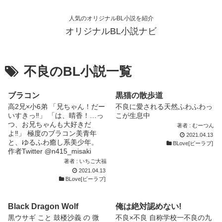
人気のオリジナルBL小説を紹介
オリジナルBL小説ナビ
不良のBL小説一覧
ブラコン
黒猫の散歩道
高2兄×小6弟 「兄ちゃん！だー
不良に愛される天然ふわふわっ
いすきっ‼︎」 「は、晴香！…っ
こが生息中
つ、お兄ちゃんも大好きだ
著者 : むーつん
よ‼︎」 極度のブラコン美青年
2021.04.13
と、ゆるふわ癒し系美少年。
BLove[ビーラブ]
作者Twitter @n415_misaki
著者 : いちご大福
2021.04.13
BLove[ビーラブ]
Black Dragon Wolf
俺は絶対認めない!
黒ウサギ こと 鼓楼沙義 の 微
不良×不良 自称学校一不良の九