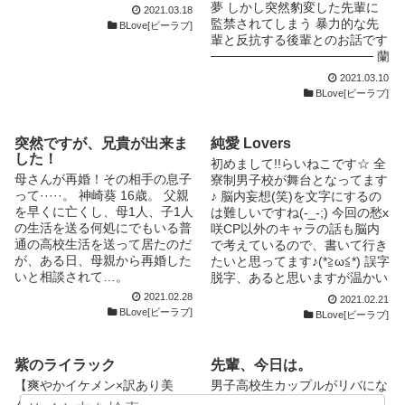
夢 しかし突然豹変した先輩に
2021.03.18
男”くんに友情出演もして頂い
監禁されてしまう 暴力的な先
BLove[ビーラブ]
ています♡ 他にも然り気無く
輩と反抗する後輩とのお話です
そちらの登場人物を語っている
────────────────── 蘭
ことがありますがご容赦下さい
夢に自由は必要ないだろ？ ず
2021.03.10
♡
っと俺のもの 南 蘭夢(ﾐﾅﾐ ﾗﾝ)
BLove[ビーラブ]
【http://blove.jp/novel/159788
五十嵐 快(ｲｶﾞﾗｼ ｶｲ) 田中さん
】
最近とても更新が遅くなり申し
【http://blove.jp/novel/167183
訳ございません
突然ですが、兄貴が出来ま
純愛 Lovers
】
した！
【http://blove.jp/novel/187807
初めまして!!らいねこです☆ 全
】 ☪︎ *.必然ラヴァーズ☪︎ *. 須
母さんが再婚！その相手の息子
寮制男子校が舞台となってます
藤慎弥様の『必然ラヴァーズ』
って·····。 神崎葵 16歳。 父親
♪ 脳内妄想(笑)を文字にするの
から“CROWN”と“アキラ”さん
を早くに亡くし、母1人、子1人
は難しいですね(-_-;) 今回の愁x
をお借り致しました。 とって
の生活を送る何処にでもいる普
咲CP以外のキャラの話も脳内
も素敵な作品なので未読の方は
通の高校生活を送って居たのだ
で考えているので、書いて行き
是非ご一読くださいませ♡(*
が、ある日、母親から再婚した
たいと思ってます♪(*≧ω≦*) 誤字
´˘`*)
いと相談されて…。
脱字、あると思いますが温かい
【http://blove.jp/novel/165374
目で見てやってください。 よ
2021.02.28
2021.02.21
】
ろしくお願いしますm(ФωФ)m
BLove[ビーラブ]
BLove[ビーラブ]
✼••┈┈••✼••┈┈••✼••┈┈••✼•
追伸♪4/21 両思いになったの
•┈┈••✼ ☪︎ *.twitter
で、挿絵を変えました(*≧∀≦*)
【@Hinaki_Yuzu】 ☪︎ *.ビーラ
☆設定☆ 男子進学校、全寮制
紫のライラック
先輩、今日は。
ブチャットノベル
で生活する人々の日常。 創立
【爽やかイケメン×訳あり美
男子高校生カップルがリバにな
【http://chatnovel.blove.jp】
からの伝統として受け継がれ
人】 約二年間兄の友人に脅さ
っちゃうお話。 ※リバ描写、
✡｡:*表紙ill:うさき様*:｡✡