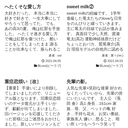
イトルが変わります。 追記
へたくそな愛し方
sweet milk②
(2014.5.7) 一話完結形式です
大好きだった。 本当に本当に
sweet milkの続編です。 1学年
が、たまに前の話しが出てくる
好きで好きで、一生大事にして
進級した竜太たちのloveな日常
ことがあります。 「〇〇に襲
やろうって思ってた。 でも、
をのんびりと綴っていきます。
われた時は…」「この前のこと
あの高3の夏。 俺は紅那を手放
主に竜太の目線でお話が進みま
があって…」「あの時…」とい
した。 へたくそ過ぎる愛し方
す。 真面目で少し天然、渡瀬
うような書き方です。 なの
で俺は紅那を傷つけた。 酷い
竜太(高2) 運動神経抜群だけど
で、気になる話だけ読んでいる
ことをしてしまったまま 謝る
ちょっとおバカ、鷲尾康介(高
方にはなんのことかわからない
ことが出来なくて、振られるこ
2) 現役モデルの自他共に認める
かもしれません。 基本的に
とが怖くって 自分の口で別れ
イケメン、結城志音(高2) 長身
著者 : sei
著者 : 禀々(rin:)
「〇〇にヤられた」時のことを
を告げた。 だからずっと後悔
で喧嘩負け知らずな俺様、橘
2021.04.05
2021.04.03
言っていますので、そのように
してた。 どんなに忘れようと
周(高3) お洒落でチャラくて、
BLove[ビーラブ]
BLove[ビーラブ]
解釈して頂ければ問題なく読め
しても忘れることは出来なかっ
人気者の谷中修斗(高3) そんな5
ると思います。 追記
た。 好きな気持ちは消えなか
人を中心とした男子高校生のお
(2014.5.31) この小説内にシリ
った。 そして、24歳の夏俺は
話です。 表紙絵はZuN さんに
重症恋煩い［改］
先輩の影。
アスシーンはないつもりです。
再び紅那に出会うーーー。 ??
描いて頂きました 竜太と周の
そのように見えても実は……っ
【重要】 手違いにより削除し
人気な先輩×笑顔な後輩 好かれ
本編中には性的描写が多々含ま
ラブラブっぷり炸裂可愛いで
ていう展開になったりするの
てしまいましたので、リニュー
なくたっていいから、先輩の傍
れます。 初めから少しずつ修
す！ いつもありがとうござい
で、シリアスっぽいシーンが現
アル版となります。旧重症恋煩
にいたいんです。 主人公 《兎
正入れます 小説をちゃんと書
ます！ Twitterやってます
れてもこの後何かが起こるん
いのデータ復元が上手くいか
田 春》高1 身長…161cm 家
いたことないので、 この小説
@rinrin_b877 ←稟々アカウン
だ！と思っていただけたらと思
ず、齟齬が出てしまいました。
族…母、父、ペットの亀 好
は頑張ります！！ 【表紙絵募
ト @s_milk_bot ←sweetシリー
います。 主人公 松本 英知（ま
旧バージョンを応援してくださ
き…手持ち花火、お笑い番組、
集】
ズの男子達の呟きbot 竜太たち
つもと えいち） 高校２年生。
った皆様にはご迷惑をおかけし
家族友人 嫌い…怒ること、暗
の事やお話の事を呟いてます。
地毛が濃い茶色。寮は一人部
ました。新しいバージョンもど
い所 いつもヘラヘラ笑って
よかったらこちらでもお声かけ