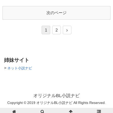
大事にしてくれる王子系タチ。
てきて…
満の方、就学中の方は閲覧を控
烏丸に対してセフレ以上の感情
えて頂けますようお願いしま
を持つ。 ♣渡貫 尊琉(わたぬき
次のページ
す。
たける) ノンケ。烏丸の片想い
相手。 愛すべき馬鹿。 テンシ
ョンが高く、良い意味でも悪い
意味でも空気が読めない。 ♠日
1
2
下部 愛生(くさかべ あおい) 暁
の元因縁の相手。 烏丸とはお
互いに苦手意識があったもの
の、あることがきっかけで親し
くなる。 ♣黛 天道(まゆずみ て
んどう) 烏丸の大学での友人第
姉妹サイト
一号。 実家が極道。一人息
子。本人のキャラは全く当ては
>
ネット小説ナビ
まらない。 ♠鯱(しゃち) 天道の
補佐役。とりあえずデカくて真
顔。 ◎無性愛とは 他者に対
し、恋愛感情を持つことができ
ない。 性行為はできるが、恋
愛感情を含んだ性行為ではな
オリジナルBL小説ナビ
い。 性行為自体受け付けられ
ない人も多い。 アロマンティ
Copyright © 2019 オリジナルBL小説ナビ All Rights Reserved.
ックと言われるセクシャルマイ
ノリティ。 ✄----------------------