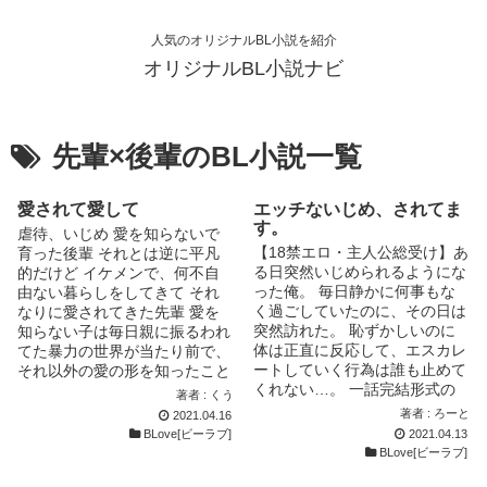
人気のオリジナルBL小説を紹介
オリジナルBL小説ナビ
先輩×後輩のBL小説一覧
愛されて愛して
エッチないじめ、されてま
す。
虐待、いじめ 愛を知らないで
【18禁エロ・主人公総受け】あ
育った後輩 それとは逆に平凡
る日突然いじめられるようにな
的だけど イケメンで、何不自
った俺。 毎日静かに何事もな
由ない暮らしをしてきて それ
く過ごしていたのに、その日は
なりに愛されてきた先輩 愛を
突然訪れた。 恥ずかしいのに
知らない子は毎日親に振るわれ
体は正直に反応して、エスカレ
てた暴力の世界が当たり前で、
ートしていく行為は誰も止めて
それ以外の愛の形を知ったこと
くれない…。 一話完結形式の
がない それぞれ正反対の環境
著者 : くう
主人公総受けエロ。 ひとつの
で育った子供たち 惹かれ、愛
著者 : ろーと
2021.04.16
話しはだいたい３～５ページく
し合う でも運命はそんなこと
BLove[ビーラブ]
2021.04.13
らいになると思いますが、これ
を許さない
BLove[ビーラブ]
より短くなる場合、長くなる場
合もあります。 一話ごとにタ