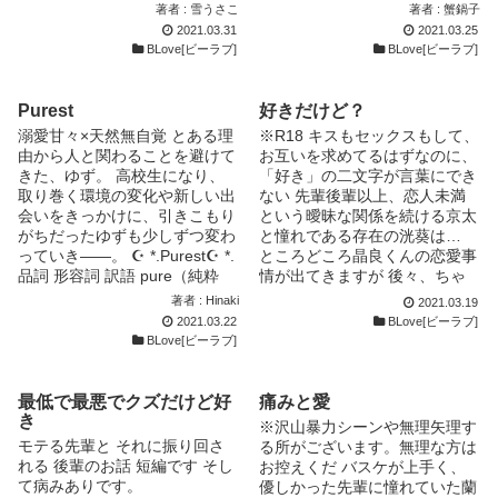
屋。 エロいことに興味が出て
うぞ、よろしくお願いいたしま
る。運動は少し苦手。 ☆切甘
著者 : 雪うさこ
著者 : 蟹鍋子
てください。
きて、部屋にエロ本や大人のオ
す（2020.5.27）。 「面白い
にしてくつもりです。短編にし
2021.03.31
2021.03.25
モチャを隠している。 普段は
な。じゃあ、おれは今日からお
たかったのに長くなりそうだ。
BLove[ビーラブ]
BLove[ビーラブ]
問題も起こさず静かに過ごして
前のことを好きだと思うことに
いる。 Twitter始めてみまし
しようーー」 悪魔のような鬼
た！ @bl_roto7 よろしければ
畜先輩の安齋。 ドジで甘った
Purest
好きだけど？
フォローしてください～！ 性
れな吉田。 いつも冷たい視線
溺愛甘々×天然無自覚 とある理
※R18 キスもセックスもして、
描写の多い内容となっています
を向けられるだけだったはずな
由から人と関わることを避けて
お互いを求めてるはずなのに、
ので、詳細欄を読んだうえでご
のに。 あの日、あの夜。 突然
きた、ゆず。 高校生になり、
「好き」の二文字が言葉にでき
判断ください。 読んだ後での
に始まった関係は、「好き」と
取り巻く環境の変化や新しい出
ない 先輩後輩以上、恋人未満
責任は負えませんのでご了承く
か、「恋」とか、そんな生優し
会いをきっかけに、引きこもり
という曖昧な関係を続ける京太
ださい。
いものではなかった……。
がちだったゆずも少しずつ変わ
と憧れである存在の洸葵は…
「蒼い音楽」でお馴染みの吉田
っていき――。 ☪︎ *.Purest☪︎ *.
ところどころ晶良くんの恋愛事
と安齋の物語。 ◾️R１８ ◾️無理
品詞 形容詞 訳語 pure（純粋
情が出てきますが 後々、ちゃ
矢理表現あり ◾️媚薬 取り扱いに
な）の最上級
んとした晶良くんの恋愛事情を
著者 : Hinaki
2021.03.19
ご注意ください。 ○完結します
✼••┈┈••✼••┈┈••✼••┈┈••✼•
書きたいと思っています ※処
2021.03.22
BLove[ビーラブ]
が、エピソードの追加を予定し
•┈┈••✼ ✡｡:*コラボ作品のお知
女作、表紙は自分絵です
BLove[ビーラブ]
ております。
らせ*:｡✡ ☪︎ *.うさ学シリーズ☪︎
*. 本作品の学校設定は、敬愛す
るうさき様の『ベタボレプリン
最低で最悪でクズだけど好
痛みと愛
ス』と『ドSワンコとクズ眼
き
※沢山暴力シーンや無理矢理す
鏡』と『贅沢王子の悩みゴト』
モテる先輩と それに振り回さ
る所がございます。無理な方は
からお借りしています。 また
れる 後輩のお話 短編です そし
お控えくだ バスケが上手く、
『ドSワンコとクズ眼鏡』から
て病みありです。
優しかった先輩に憧れていた蘭
は“あーちゃん”こと“結城麻