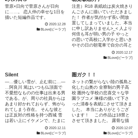
-------------- ｷﾘﾄﾘ ------------------
菅原×日向で菅原さんが日向
注意）R18 表紙絵は炭火焼きり
---------✄ ◆登場人物◆ ♠烏丸
に……。 恋人仲の幸せな1日を
んごさんに描いていただきまし
音彦(からすま おとひこ) 主人
描いた短編作品です。
た！ 作者が気付かず長い間放
公。隠れゲイ。バリネコ。 友
置してしまっていました、本当
2020.12.28
人・渡貫への恋心を青春時代に
に申し訳ありません>_< 人より
BLove[ビーラブ]
捧げた。一途だけど報われるこ
何倍も耳が弱い男の子 やっと
とには期待していない。臆病。
の思いで高校に入学かと思いき
アヒル口の艶ホクロがコンプレ
やその日の朝電車で自分の耳と
ックスゆえにマスクの着用を欠
相性が良すぎる人がいて…！？
かさない。 ♣白鷹 愛汲(しらた
2020.12.17
甘々王子様ドS先輩×純情おっと
BLove[ビーラブ]
か めぐむ) 無性愛者(※)。 通
り後輩 受け溺愛／甘やかし
称・メグ。 烏丸を『おとちゃ
ん』と呼ぶ。 烏丸が通う大学
Silent
圏ガク！！
の先輩。 軽音部でボーカル担
当。クォーター。 ♠御波 萌志
―…優しい雪が、止む前に…―
ネットの繋がらない陸の孤島と
(みなみ きざし) 烏丸の高校時
…阿良川 篤はいつも仏頂面で
化した山奥の 全寮制の男子高
代の友人。 弓道部。爽やかイ
不愛想なものの仕事は出来る男
校 圏外な学校の悲喜交々な学
ケメン。 恋人の暁しか目に映
である。が、周りの社員からは
園ラブコメ 琳様の描いて下さ
ってない。 能天気わんこ。 ♣鳥
あまり好かれておらず、怖がら
った清春を表紙にさせて頂きま
羽 暁(とば あかつき) 烏丸の高
れてしまう存在。 そんな彼と
した。 本当にありがとうござ
校時代の友人。 元失声症患
は正反対の性格を持つ西城 雪
います！ この作品は18禁と
者。 萌志の恋人。 純粋で烏丸
は若い上にイケメンで、たまに
させて頂きました。 露骨な描
の言葉を真に受けやすい。 ♠犬
天然な会社の人気者。 しか
写や嫌悪感を抱く表現が出て来
2020.12.11
2020.12.07
丸 希響(いぬまる ききょう) 烏
し、人気者なはずの西城はなぜ
る可能性がありますので、苦手
BLove[ビーラブ]
BLove[ビーラブ]
丸のセフレ。 優しくてすごく
かいつも阿良川のもとへとやっ
な方はご注意下さい。 18歳未