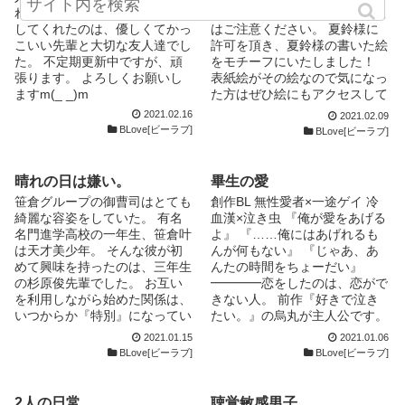
る“姫”制度。 入学式で姫候補と
れて毎日地獄にいた僕を救い出
R18描写ありますので苦手な人
して抜擢してしまった咲と、生
してくれたのは、優しくてかっ
はご注意ください。 夏鈴様に
徒会長の愁の純愛ストーリー。
こいい先輩と大切な友人達でし
許可を頂き、夏鈴様の書いた絵
男の娘の格好させます。 ニガ
た。 不定期更新中ですが、頑
をモチーフにいたしました！
テな方は閲覧しないように…
張ります。 よろしくお願いし
表紙絵がその絵なので気になっ
m(._.)m
ますm(_ _)m
た方はぜひ絵にもアクセスして
みてくださいませ！
2021.02.16
2021.02.09
BLove[ビーラブ]
BLove[ビーラブ]
晴れの日は嫌い。
畢生の愛
笹倉グループの御曹司はとても
創作BL 無性愛者×一途ゲイ 冷
綺麗な容姿をしていた。 有名
血漢×泣き虫 『俺が愛をあげる
名門進学高校の一年生、笹倉叶
よ』 『……俺にはあげれるも
は天才美少年。 そんな彼が初
んが何もない』 『じゃあ、あ
めて興味を持ったのは、三年生
んたの時間をちょーだい』
の杉原俊先輩でした。 お互い
━━━━恋をしたのは、恋がで
を利用しながら始めた関係は、
きない人。 前作『好きで泣き
いつからか『特別』になってい
たい。』の烏丸が主人公です。
く。
初見殺しです。 が、前作は電
2021.01.15
2021.01.06
子書籍化を伴いまして非公開と
BLove[ビーラブ]
BLove[ビーラブ]
させていただいております。
ツーカップルです。 同時進行
でやっていきます。 ✄-----------
2人の日常
聴覚敏感男子