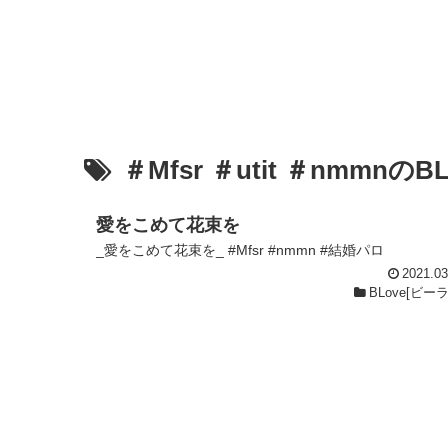
＃Mfsr ＃utit ＃nmmnの
愛をこめて花束を
_愛をこめて花束を_ #Mfsr #nmmn #結婚パロ
2021.03
BLove[ビー