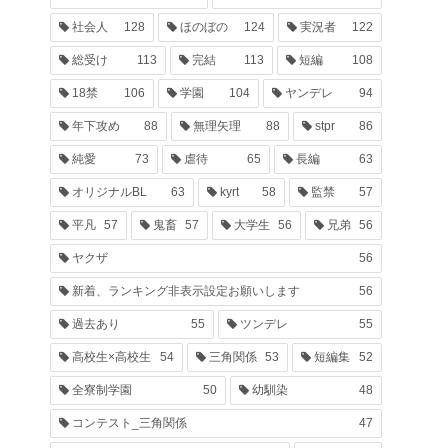
社会人
128
ほのぼの
124
実況者
122
総受け
113
完結
113
短編
108
18禁
106
学園
104
ヤンデレ
94
年下攻め
88
無理矢理
88
stpr
86
純愛
73
虐待
65
長編
63
オリジナルBL
63
kyrt
58
監禁
57
平凡
57
鬼畜
57
大学生
56
兄弟
56
ヤクザ
56
新着、ランキング非表示設定お願いします
56
過去あり
55
ツンデレ
55
高校生×高校生
54
三角関係
53
短編集
52
全寮制学園
50
幼馴染
48
コンテスト_三角関係
47