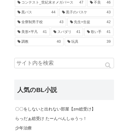
コンテスト_世紀末オメガバース
47
不良
46
黒バス
44
黒子のバスケ
43
全寮制男子校
43
先生×生徒
42
美形×平凡
41
スパダリ
41
歌い手
41
調教
40
玩具
39
人気のBL小説
〇〇をしないと出れない部屋【zm総受け】
らっだぁ総受け たーんぺんしゅうっ！
少年治療