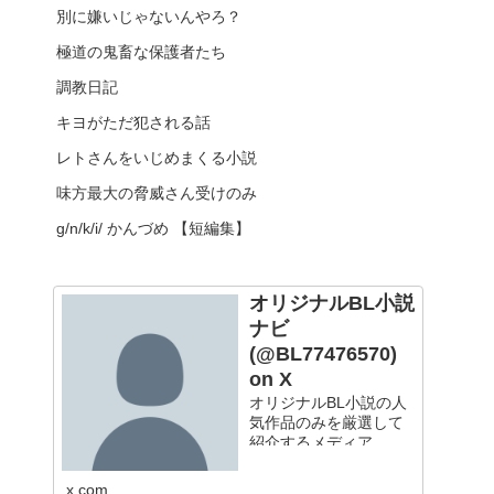
別に嫌いじゃないんやろ？
極道の鬼畜な保護者たち
調教日記
キヨがただ犯される話
レトさんをいじめまくる小説
味方最大の脅威さん受けのみ
g/n/k/i/ かんづめ 【短編集】
オリジナルBL小説
ナビ
(@BL77476570)
on X
オリジナルBL小説の人
気作品のみを厳選して
紹介するメディア
x.com