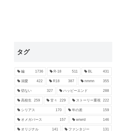
タグ
編
1736
R-18
511
BL
431
溺愛
422
R18
387
nmmn
355
切ない
327
ハッピーエンド
288
高校生
259
甘々
229
ストーリー重視
222
シリアス
170
年の差
159
オメガバース
157
wrwrd
146
オリジナル
141
ファンタジー
131