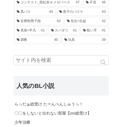
コンテスト_世紀末オメガバース
47
不良
46
黒バス
44
黒子のバスケ
43
全寮制男子校
43
先生×生徒
42
美形×平凡
41
スパダリ
41
歌い手
41
調教
40
玩具
39
人気のBL小説
らっだぁ総受け たーんぺんしゅうっ！
〇〇をしないと出れない部屋【zm総受け】
少年治療