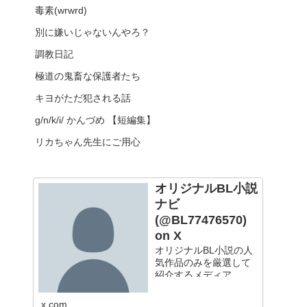
毒素(wrwrd)
別に嫌いじゃないんやろ？
調教日記
極道の鬼畜な保護者たち
キヨがただ犯される話
g/n/k/i/ かんづめ 【短編集】
リカちゃん先生にご用心
オリジナルBL小説
ナビ
(@BL77476570)
on X
オリジナルBL小説の人
気作品のみを厳選して
紹介するメディア
x.com