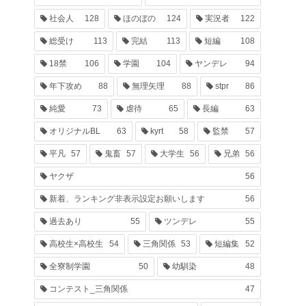
社会人
128
ほのぼの
124
実況者
122
総受け
113
完結
113
短編
108
18禁
106
学園
104
ヤンデレ
94
年下攻め
88
無理矢理
88
stpr
86
純愛
73
虐待
65
長編
63
オリジナルBL
63
kyrt
58
監禁
57
平凡
57
鬼畜
57
大学生
56
兄弟
56
ヤクザ
56
新着、ランキング非表示設定お願いします
56
過去あり
55
ツンデレ
55
高校生×高校生
54
三角関係
53
短編集
52
全寮制学園
50
幼馴染
48
コンテスト_三角関係
47