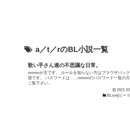
a／t／rのBL小説一覧
歌い手さん達の不思議な日常。
nmmnが主です。 ルールを知らない方はブラウザバッ
奨です。 パスワードは.......nmmnのパスワード一覧の
ご覧下さい。
2021.03
BLove[ビー