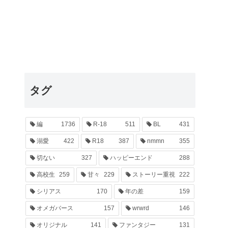
タグ
編
1736
R-18
511
BL
431
溺愛
422
R18
387
nmmn
355
切ない
327
ハッピーエンド
288
高校生
259
甘々
229
ストーリー重視
222
シリアス
170
年の差
159
オメガバース
157
wrwrd
146
オリジナル
141
ファンタジー
131