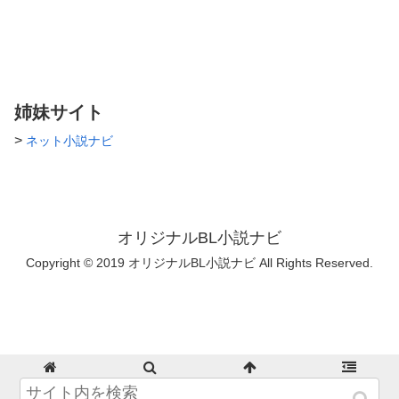
ます。 ②1日1回投稿目指して
３日しおり１００ありがとうご
頑張りますが、事情によりでき
ざいます！
ないことがあるかもしれませ
ん…ご了承くださいm(._.)m ③
本編の、関わりの深いepisode
がありましたら冒頭でお伝えし
ますので、物語忘れちゃったよ
姉妹サイト
って方はお手数ですがそちらの
ページをご確認ください
>
ネット小説ナビ
m(._.)m 表紙:彩香さま
オリジナルBL小説ナビ
Copyright © 2019 オリジナルBL小説ナビ All Rights Reserved.
ホーム
検索
トップ
サイドバー