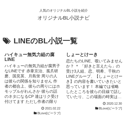
人気のオリジナルBL小説を紹介
オリジナルBL小説ナビ
LINEのBL小説一覧
ハイキュー無気力組の腐
しょーとけーき
LINE
恋たちのLINE、覗いてみません
ハイキューの無気力組が腐男子
か？ ＊ 「好きと言えたら」の
なLINEです 赤葦京治、孤爪研
受け3人組、恋、明希、千秋の
磨、国見英、月島蛍 周りの人
LINEグループ、【しょーとけー
は彼らの関係を知りません 作
き】の内容を書いていきたいと
者の都合上、彼らの周りにはホ
思っています！ 本編では省略
モップルがわんさか 彼らの話
したところを彼らの目線で話し
のネタになるCP 達はリク受け
ていたり、この場面の時実は…
付けてます ただし作者の限り
みたいな話を書く予定でありま
2020.12.30
なく狭いできる範囲で(笑) たま
す！ ※ATTENTION！！ ①本編
2021.02.22
BLove[ビーラブ]
に、別作品(排球男子達の日常)
「好きと言えたら」のネタバレ
BLove[ビーラブ]
からのネタ使います 追記、６
を含みますので、そちらを読ま
月６日いいね１００ありがとう
れてから読むことをオススメし
ございますッ！ 追記、７月２