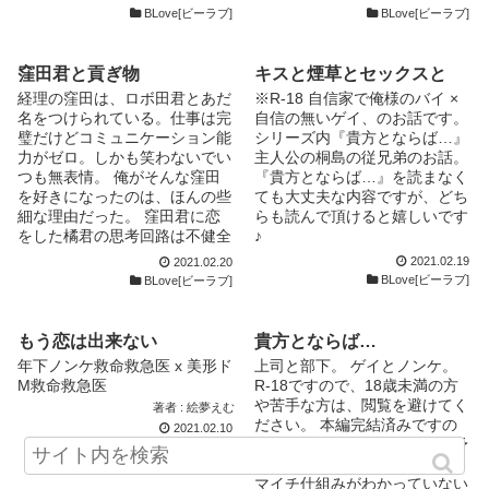
で、宜しくお願いします♪ 【御
そして浮かれまくる橘くん。
BLove[ビーラブ]
BLove[ビーラブ]
とうございました。
色っぽい雰囲気になったりしま
礼】 2014.05.24、なんと、こ
はたして、平穏無事に過ごせる
すが、具体的描写はでてきませ
ちらまでイイネランキングに入
のか? 今回も非１８Rですの
んので えっちいのは苦手～な
っておりました♪ ありがとうご
で、安心してお読みください。
窪田君と貢ぎ物
キスと煙草とセックスと
方は安心して読んでください。
ざいます！！！！！ またして
えっちいの大歓迎～な方
経理の窪田は、ロボ田君とあだ
※R-18 自信家で俺様のバイ ×
も狂喜乱舞しております(≧∇≦)
は・・・たまにはこういうのも
名をつけられている。仕事は完
自信の無いゲイ、のお話です。
亀更新ではありますが、こちら
いいか、と思い直して読んでく
璧だけどコミュニケーション能
シリーズ内『貴方とならば…』
も頑張っていきますので、宜し
ださい（笑） ※）現在休載
力がゼロ。しかも笑わないでい
主人公の桐島の従兄弟のお話。
くお願いします☆
中。来年１月からエブリスタに
つも無表情。 俺がそんな窪田
『貴方とならば…』を読まなく
て再開予定です。ただいま充電
を好きになったのは、ほんの些
ても大丈夫な内容ですが、どち
中！
細な理由だった。 窪田君に恋
らも読んで頂けると嬉しいです
をした橘君の思考回路は不健全
♪
ですが、それでも非R18。 ＊こ
2021.02.19
2021.02.20
の小説はフィクションです。実
BLove[ビーラブ]
BLove[ビーラブ]
在の人物や団体などとは関係あ
りません。
もう恋は出来ない
貴方とならば…
年下ノンケ救命救急医 x 美形ド
上司と部下。 ゲイとノンケ。
M救命救急医
R-18ですので、18歳未満の方
や苦手な方は、閲覧を避けてく
著者 : 絵夢えむ
ださい。 本編完結済みですの
2021.02.10
で、のんびりと後日談を更新予
エブリスタ
定です。 初の小説な上に、イ
マイチ仕組みがわかっていない