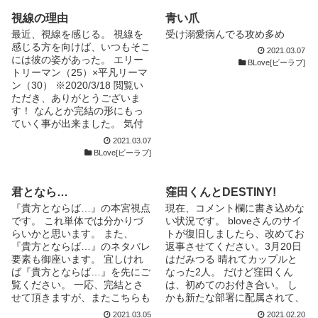
一歩、踏み出すまでを描きまし
視線の理由
青い爪
た
最近、視線を感じる。 視線を
受け溺愛病んでる攻め多め
・・・・・・・・・・・・・・
感じる方を向けば、いつもそこ
・・・・・・・・・・・・・・
2021.03.07
には彼の姿があった。 エリー
・・・・・・・・・・・・・・
BLove[ビーラブ]
トリーマン（25）×平凡リーマ
・ 一応完結をみたのですが、
ン（30） ※2020/3/18 閲覧い
番外編的なものをチョイチョイ
ただき、ありがとうございま
ＵＰしたら続編を書きたくなっ
す！ なんとか完結の形にもっ
て 第二部といいますか・・・
ていく事が出来ました。 気付
連載再開となりました。 リク
けば、約三年ぶりの更新でござ
エストをいただいたりと嬉しい
2021.03.07
います。 長い間の放置、申し
反応に感謝。 レストラン「Ｓ
BLove[ビーラブ]
訳ありませんでした。 そし
ＡＢＵＲＯ」の面々がフードビ
て、少しだけですが、番外編で
ジネス界で頑張りつつ 愛をさ
【木下side】のお話を載せま
さやいたり、育んだり・・・す
君となら…
窪田くんとDESTINY!
す。これで、本当に完結です。
るはず・・・です。 そうそう
『貴方とならば…』の本宮視点
現在、コメント欄に書き込めな
木下さんは、柘植さんの前では
事件が起きない、それが日常。
です。 これ単体では分かりづ
い状況です。 bloveさんのサイ
大人ぶっていますが、本当はこ
日々を積み重ねながら登場人物
らいかと思います。 また、
トが復旧しましたら、改めてお
んな子です(苦笑) 皆様のイメー
たちと成長できれば。 そんな
『貴方とならば…』のネタバレ
返事させてください。3月20日
ジを壊してしまったらごめんな
気持ちで書き綴っております。
要素も御座います。 宜しけれ
はだみつる 晴れてカップルと
さい。 良いところばかり見せ
目指すところはＢＬ界のサザエ
ば『貴方とならば…』を先にご
なった2人。 だけど窪田くん
るのではなく、柘植さんに本当
さん。サザエさんと違うところ
覧ください。 一応、完結とさ
は、初めてのお付き合い。 し
の自分をさらけ出せるようにな
は、登場人物がちゃんと歳をと
せて頂きますが、またこちらも
かも新たな部署に配属されて、
ると良いな、と親心的展望でし
ります。 連載開始から3年たち
後日談などを更新致しますの
頭の中はいっぱいいっぱい。
た。 長い間のご拝読、ありが
ました！ 非Ｒ１８です。 若干
2021.03.05
2021.02.20