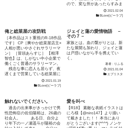
ので、変な所があったらすみま
せん…。 また、誤字脱字があ
2021.02.04
りましたら、ご指摘お願いしま
BLove[ビーラブ]
す。
俺と総菜屋の攻防戦
ジェイと蓮の愛情物語 －
その７－
［本作品はスト重視のR-18作品
家族とは。血の繋がりとは。新
です］ CP［爽やか総菜屋店主×
たな展開も加わり、ジェイと蓮
人相が悪いやさぐれサラリーマ
は戸惑いながら手を携えてい
ン］ ［冒頭あらすじ］ 【相澤
く。
智也】は、しがない中小企業で
働くごく普通のサラリーマン。
著者 : りふる
残念な事に恋人も居らず、夜
2021.01.04
遅くまで営業している総菜屋に
エブリスタ
通う寂しい日々を送っていた。
2021.01.19
そんな彼が、ある日目覚める
BLove[ビーラブ]
と腰に痛みが走りベッドに顔を
埋めているところに総菜屋の店
主が現れてーー。 ［表紙はお
触れないでください。
愛を叫べ
借りした物に文字を入れさせて
過去の出来事がきっかけで男
【R18】 素敵な表紙イラストは
頂いている物です］ ［別サイ
性恐怖症の佐伯陽裕は、26歳の
にろ様【@niro147】より描い
トにもアップしております］
社会人。 ある日、自分よ
て戴きました！！ 本当にあり
り年下の一ノ瀬遥斗が陽裕の会
がとうございます(*^^*) ノンケ