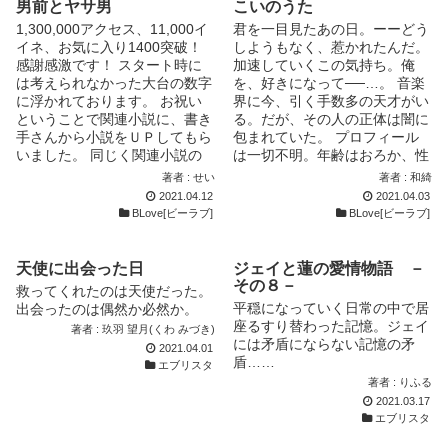
つ先輩。受付嬢。明るくてさっ
からないみたいだ。 だけど、
男前とヤサ男
こいのうた
ぱりした性格。要のことをいつ
俺に進む方向を教えてくれる。
1,300,000アクセス、11,000イ
君を一目見たあの日。ーーどう
も気にかけてくれている。 ＊
だけど、俺は知らない。 その
イネ、お気に入り1400突破！
しようもなく、惹かれたんだ。
白鳥 映司(しらとり えいじ) 公
先に何があるのか、そして、こ
感謝感激です！ スタート時に
加速していくこの気持ち。俺
認会計士。 お気に入り、コメ
の匂いは俺をどこに連れて行く
は考えられなかった大台の数字
を、好きになって──…。 音楽
ント、イイネとても嬉しいで
のかを。
に浮かれております。 お祝い
界に今、引く手数多の天才がい
す！ありがとうございます！
~~☆~~☆~~☆~~☆~~☆~~☆~~
ということで関連小説に、書き
る。だが、その人の正体は闇に
☆~~☆~~☆~~☆~~☆~~☆~~☆
手さんから小説をＵＰしてもら
包まれていた。 プロフィール
~~☆~~ 〈登場人物〉 アル
いました。 同じく関連小説の
は一切不明。年齢はおろか、性
（♂） 物語の始まりでは未成
「リクエスト編」は読者さんか
別さえも分からない。 唯一公
著者 : せい
著者 : 和綺
年。 ミカ（♂） アルを拾った
らのリクエストにお応えしてお
開されているのは、名前だけ。
2021.04.12
2021.04.03
時は３０代前半。 ジル（♀）
ります。本編にはなかったエピ
¨KANADE¨ ※１ページ内の文字
BLove[ビーラブ]
BLove[ビーラブ]
ミカより年上。 初めてBL書き
ソードの数々があります。こち
数多めです(2000文字前後)
ました。 生暖かい目で見守っ
らは最新更新話を読み終えた後
【他サイトにて公開しているも
てください。 関連作品は募集
に読んだほうが理解しやすいか
のを大幅に改稿、投稿終了】
天使に出会った日
ジェイと蓮の愛情物語 －
しておりません。 お気持ちだ
と思いま～す。
うちの子好きに描いてくださる
その８－
けありがたく頂戴いたします。
救ってくれたのは天使だった。
・・・・・・・・・・・・・・
方大歓迎♪ 作者画力皆無なの
エピソードごとに時期がバラバ
平穏になっていく日常の中で居
出会ったのは偶然か必然か。
・・・・・・・・・・・・・・
で、泣いて喜びます。笑 表紙
ラです。 時系列通りに並んで
座るすり替わった記憶。ジェイ
著者 : 玖羽 望月(くわ みづき)
・・・・・・・・・・・・・・
は鳴神さまから頂きましたっ
ません。 読みづらいかもしれ
には矛盾にならない記憶の矛
2021.04.01
・ ２５歳、リーマンふたりの
（≧∇≦） ☆キャラのプロフィー
ませんがご容赦ください。
盾……
エブリスタ
お話 目指すところはリーマン
ル集公開しました。よければご
著者 : りふる
のニアラブ的な話 同僚の二
覧ください☆
2021.03.17
人、お互いの中にいる相手を認
エブリスタ
識して 少しジタバタしたり、
笑ったり、泣いたり 横並びに