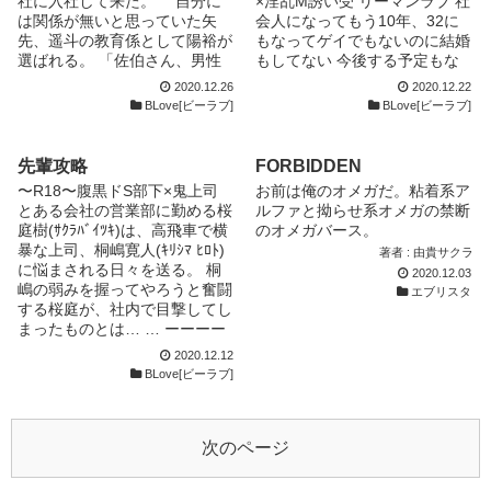
社に入社して来た。 自分に
×淫乱M誘い受 リーマンラブ 社
は関係が無いと思っていた矢
会人になってもう10年、32に
先、遥斗の教育係として陽裕が
もなってゲイでもないのに結婚
選ばれる。 「佐伯さん、男性
もしてない 今後する予定もな
恐怖症なんですか」 その日
い………他人の人生をまるごと
2020.12.26
2020.12.22
から、遥斗は陽裕のことが気に
責任持つなんて、俺には無理だ
BLove[ビーラブ]
BLove[ビーラブ]
なり出して──
このまま、枯れたように潤いも
【登場人物】
張りもない人生を過ごすのだと
・佐伯陽裕(ｻｴｷｱｷﾋﾛ) 26歳
思っていたのに………… 「先
先輩攻略
FORBIDDEN
174センチ 男性恐怖症。男性
輩………もう、硬い」
〜R18〜腹黒ドS部下×鬼上司
お前は俺のオメガだ。粘着系ア
とは極力関わりたくない。
「………っるせぇ、触んなっ」
とある会社の営業部に勤める桜
ルファと拗らせ系オメガの禁断
顔立ちは端正だが付き合いが悪
「嘘つき………本当は挿れたい
庭樹(ｻｸﾗﾊﾞｲﾂｷ)は、高飛車で横
のオメガバース。
いので、女性ともあまり仲良く
癖に………」 あぁ、なんでこ
暴な上司、桐嶋寛人(ｷﾘｼﾏ ﾋﾛﾄ)
著者 : 由貴サクラ
はない。 ・一ノ瀬遥斗(ｲﾁﾉｾﾊﾙ
うなったんだ……………… タ
に悩まされる日々を送る。 桐
2020.12.03
ﾄ) 23歳 182センチ 基本的
チ 小野坂 悦司 （おのさか えつ
嶋の弱みを握ってやろうと奮闘
エブリスタ
に笑わないし、周りに冷たい。
し） 32才♂ 左利き・ノンケ・
する桜庭が、社内で目撃してし
何でもそつなくこなす。
O型 淡白なようでいて実はムッ
まったものとは… … ーーーー
女性は面倒だから好きではな
ツリ……… 淫乱Mネコ 山田 明
ーーーーーーーーー タイト
い。 ・生駒玲乃(ｲｺﾏﾚｲﾅ) 24
楽 （やまだ あきら） 26才♂ 右
2020.12.12
ル…というか初期設定ミスで
BLove[ビーラブ]
歳 156センチ いつも元気。
利き・小悪魔・AB型 金持ちの
す。 桐嶋は桜庭の先輩にあた
よくドジを踏むが、憎めない
ボンボンで己の快楽をとことん
る人だったんですが、作中でい
やつ。 天然っぽい。 ・早坂
追求した結果、淫乱Mネコ
つの間にか上司に変わってま
優希(ﾊﾔｻｶﾕｳｷ) 28歳 165セン
に………
次のページ
す。← ややこしくなってしま
チ 社内の姐さん的存在。
って申し訳ありません。 自尊
バリバリ仕事が出来る。 ・世
心高い上司が、部下にじわじわ