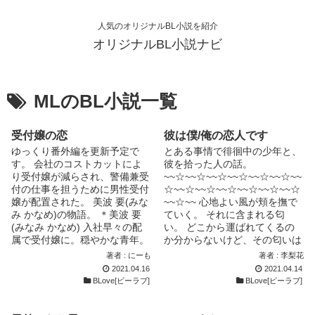
人気のオリジナルBL小説を紹介
オリジナルBL小説ナビ
MLのBL小説一覧
受付嬢の恋
彼は僕/俺の恋人です
ゆっくり番外編を更新予定で
とある事情で徘徊中の少年と、
す。 会社のコストカットによ
彼を拾った人の話。
り受付嬢が減らされ、警備兼受
~~☆~~☆~~☆~~☆~~☆~~☆~~
付の仕事を担うために男性受付
☆~~☆~~☆~~☆~~☆~~☆~~☆
嬢が配置された。 美波 要(みな
~~☆~~ 心地よい風が頬を撫で
み かなめ)の物語。 ＊美波 要
ていく。 それに含まれる匂
(みなみ かなめ) 入社早々の配
い。 どこから運ばれてくるの
属で受付嬢に。穏やかな青年。
か分からないけど、その匂いは
過呼吸になりやすい体質。 ＊
俺の胸を掻き立てる。 焦燥感
著者 : にーも
著者 : 李梨花
岡田 樹(おかだ いつき) 企業営
すら感じさせる、その匂いをた
2021.04.16
2021.04.14
業部。出世頭で次長。 要のこ
どって俺は足を早める。 で
BLove[ビーラブ]
BLove[ビーラブ]
とを大切にしている。 ＊柏原
も、この匂いは俺にしか感じら
竜(かしわばら りゅう) 要の一
れないらしい。 他の人には分