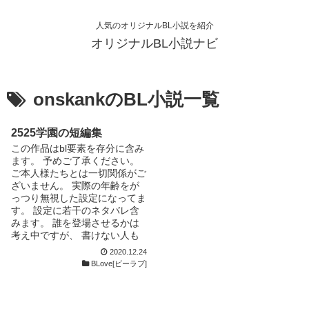
人気のオリジナルBL小説を紹介
オリジナルBL小説ナビ
onskankのBL小説一覧
2525学園の短編集
この作品はbl要素を存分に含み
ます。 予めご了承ください。
ご本人様たちとは一切関係がご
ざいません。 実際の年齢をが
っつり無視した設定になってま
す。 設定に若干のネタバレ含
みます。 誰を登場させるかは
考え中ですが、 書けない人も
いるので、 リクエストは今は
2020.12.24
基本的に受け付けません。 感
BLove[ビーラブ]
想はご自由にコメントしてくだ
さい！ パスワードは有名な数
字。