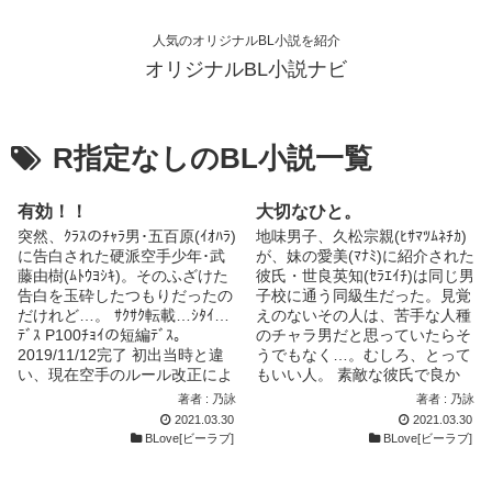
人気のオリジナルBL小説を紹介
オリジナルBL小説ナビ
R指定なしのBL小説一覧
有効！！
大切なひと。
突然、ｸﾗｽのﾁｬﾗ男･五百原(ｲｵﾊﾗ)
地味男子、久松宗親(ﾋｻﾏﾂﾑﾈﾁｶ)
に告白された硬派空手少年･武
が、妹の愛美(ﾏﾅﾐ)に紹介された
藤由樹(ﾑﾄｳﾖｼｷ)。そのふざけた
彼氏・世良英知(ｾﾗｴｲﾁ)は同じ男
告白を玉砕したつもりだったの
子校に通う同級生だった。見覚
だけれど…。 ｻｸｻｸ転載…ｼﾀｲ…
えのないその人は、苦手な人種
ﾃﾞｽ P100ﾁｮｲの短編ﾃﾞｽ｡
のチャラ男だと思っていたらそ
2019/11/12完了 初出当時と違
うでもなく…。むしろ、とって
い、現在空手のルール改正によ
もいい人。 素敵な彼氏で良か
り、有効という表現はなくポイ
ったと思っていたのに、徐々に
著者 : 乃詠
著者 : 乃詠
ント制になっています。 その
好意が想いへと変わり…。 で
2021.03.30
2021.03.30
他、おかしな点がありましても
も…そんな気持ちは知られちゃ
BLove[ビーラブ]
BLove[ビーラブ]
生暖かく見逃して下さい。
いけない。 そんな矢先、世良
_(._.)_ｵﾈｶﾞｲｲﾀｼﾏｽ… 祝☆空手
の怪訝な行動に宗親の心は掻き