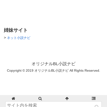
道、オリンピック種目へ昇格！
乱されて…。 某所、読者ｻﾏへ
＼(^o^)／ﾊﾞﾝｻﾞｰｲ!! 武道につい
御礼作品。超短編。 未成年者ｻ
て、いろいろ教えてくれた兄ｻﾏ
ﾏもいらっしゃったので、Ｒ指
達！よもや腐活動のためだとは
定なしです。 続編あるか
知らないだろうけど、ありがと
も……ﾃﾞｽ(^^; 2019/10/22完了
うございました！ ここで言っ
ても伝わらないけどね…(￣▽
姉妹サイト
￣;)ｼﾚﾀﾗｵｿﾛｼﾈw
>
ネット小説ナビ
オリジナルBL小説ナビ
Copyright © 2019 オリジナルBL小説ナビ All Rights Reserved.
ホーム
検索
トップ
サイドバー