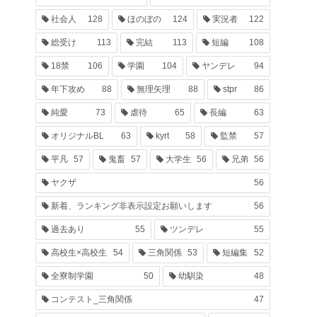
社会人
128
ほのぼの
124
実況者
122
総受け
113
完結
113
短編
108
18禁
106
学園
104
ヤンデレ
94
年下攻め
88
無理矢理
88
stpr
86
純愛
73
虐待
65
長編
63
オリジナルBL
63
kyrt
58
監禁
57
平凡
57
鬼畜
57
大学生
56
兄弟
56
ヤクザ
56
新着、ランキング非表示設定お願いします
56
過去あり
55
ツンデレ
55
高校生×高校生
54
三角関係
53
短編集
52
全寮制学園
50
幼馴染
48
コンテスト_三角関係
47