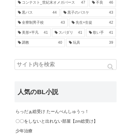
コンテスト_世紀末オメガバース
47
不良
46
黒バス
44
黒子のバスケ
43
全寮制男子校
43
先生×生徒
42
美形×平凡
41
スパダリ
41
歌い手
41
調教
40
玩具
39
人気のBL小説
らっだぁ総受け たーんぺんしゅうっ！
〇〇をしないと出れない部屋【zm総受け】
少年治療