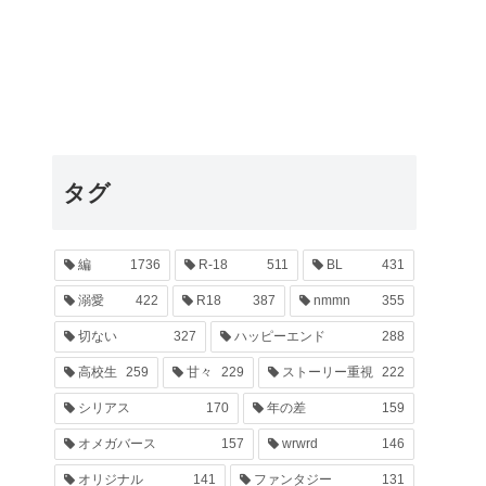
タグ
編
1736
R-18
511
BL
431
溺愛
422
R18
387
nmmn
355
切ない
327
ハッピーエンド
288
高校生
259
甘々
229
ストーリー重視
222
シリアス
170
年の差
159
オメガバース
157
wrwrd
146
オリジナル
141
ファンタジー
131