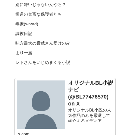
別に嫌いじゃないんやろ？
極道の鬼畜な保護者たち
毒素(wrwrd)
調教日記
味方最大の脅威さん受けのみ
より一層
レトさんをいじめまくる小説
オリジナルBL小説
ナビ
(@BL77476570)
on X
オリジナルBL小説の人
気作品のみを厳選して
紹介するメディア
x.com