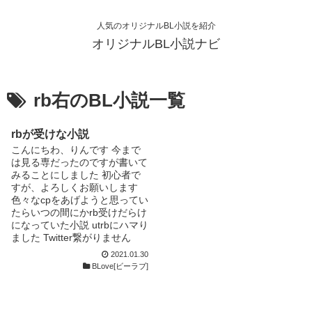
人気のオリジナルBL小説を紹介
オリジナルBL小説ナビ
rb右のBL小説一覧
rbが受けな小説
こんにちわ、りんです 今まで
は見る専だったのですが書いて
みることにしました 初心者で
すが、よろしくお願いします
色々なcpをあげようと思ってい
たらいつの間にかrb受けだらけ
になっていた小説 utrbにハマり
ました Twitter繋がりません
か… 繋がる方は初手DM来て下
2021.01.30
さると嬉しいです @rinnn_125
BLove[ビーラブ]
パス 身長 脅威