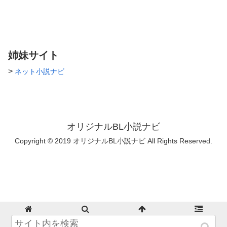
どセリフです(b･ω･)b 注意:アヘ
声多数、エロ高め、キャラ崩壊
リクエストに関してはご自由に
( ˘ω˘ ) R18の場合「♡」を書い
てます パスワード:天の声さん
がTwitter復活した日 脅威数字
姉妹サイト
>
ネット小説ナビ
オリジナルBL小説ナビ
Copyright © 2019 オリジナルBL小説ナビ All Rights Reserved.
ホーム
検索
トップ
サイドバー