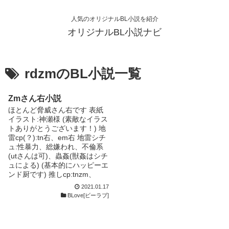
人気のオリジナルBL小説を紹介
オリジナルBL小説ナビ
rdzmのBL小説一覧
Zmさん右小説
ほとんど脅威さん右です 表紙
イラスト:神瀬様 (素敵なイラス
トありがとうございます！) 地
雷cp(？):tn右、em右 地雷シチ
ュ:性暴力、総嫌われ、不倫系
(utさんは可)、蟲姦(獣姦はシチ
ュによる) (基本的にハッピーエ
ンド厨です) 推しcp:tnzm、
syprb、knsh、grut、emci
2021.01.17
htos、nisn 書けるcp:zm右全
BLove[ビーラブ]
般、syprb、knsho 文面に関し
ては語彙力が皆無なので喘ぎ声
で 勝負してます(b･ω･)b ほとん