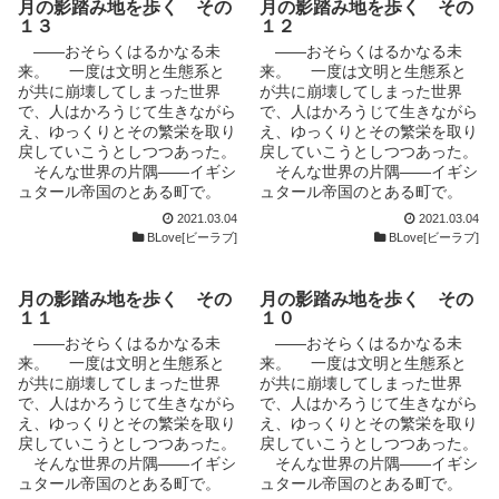
月の影踏み地を歩く その
月の影踏み地を歩く その
そのやり場のないいらだちを平
１３
１２
民の男、アンツにぶつけて鬱憤
――おそらくはるかなる未
――おそらくはるかなる未
を晴らそうとするが、その目論
来。 一度は文明と生態系と
来。 一度は文明と生態系と
見は完全に失敗に終わる。ユヴ
が共に崩壊してしまった世界
が共に崩壊してしまった世界
ュは、偶然から手に入れた、ア
で、人はかろうじて生きながら
で、人はかろうじて生きながら
ンツのライフワークともいえる
え、ゆっくりとその繁栄を取り
え、ゆっくりとその繁栄を取り
論文を徹底的にこきおろし、そ
戻していこうとしつつあった。
戻していこうとしつつあった。
の不備と欠陥とを指摘していた
そんな世界の片隅――イギシ
そんな世界の片隅――イギシ
ぶることでアンツにダメージを
ュタール帝国のとある町で。
ュタール帝国のとある町で。
与えてやろうとする。だが、あ
ひょんなことから貴族の男
ひょんなことから貴族の男
2021.03.04
2021.03.04
る理由から肉親以外からはこと
と、平民の男とが出会う。それ
と、平民の男とが出会う。それ
BLove[ビーラブ]
BLove[ビーラブ]
ごとく冷たい扱いを受け、まと
がすべての始まりだった。
がすべての始まりだった。
もに取り合ってもらったことの
自らの境遇に鬱屈したものを抱
自らの境遇に鬱屈したものを抱
ないアンツからすれば、ユヴュ
えていた貴族の男、ユヴュは、
えていた貴族の男、ユヴュは、
月の影踏み地を歩く その
月の影踏み地を歩く その
の行為はいたぶりではなく、初
そのやり場のないいらだちを平
そのやり場のないいらだちを平
１１
１０
めて自分の言葉をまともに受け
民の男、アンツにぶつけて鬱憤
民の男、アンツにぶつけて鬱憤
止めてくれた人からの、貴重な
――おそらくはるかなる未
――おそらくはるかなる未
を晴らそうとするが、その目論
を晴らそうとするが、その目論
示唆に他ならなかったのだ。
来。 一度は文明と生態系と
来。 一度は文明と生態系と
見は完全に失敗に終わる。ユヴ
見は完全に失敗に終わる。ユヴ
まるで予想もしていなかった
が共に崩壊してしまった世界
が共に崩壊してしまった世界
ュは、偶然から手に入れた、ア
ュは、偶然から手に入れた、ア
アンツの反応に戸惑い、苛立つ
で、人はかろうじて生きながら
で、人はかろうじて生きながら
ンツのライフワークともいえる
ンツのライフワークともいえる
ユヴュ。しかし、自分でもはっ
え、ゆっくりとその繁栄を取り
え、ゆっくりとその繁栄を取り
論文を徹底的にこきおろし、そ
論文を徹底的にこきおろし、そ
きりとした理由のわからぬまま
戻していこうとしつつあった。
戻していこうとしつつあった。
の不備と欠陥とを指摘していた
の不備と欠陥とを指摘していた
に、なぜだかアンツのもとに通
そんな世界の片隅――イギシ
そんな世界の片隅――イギシ
ぶることでアンツにダメージを
ぶることでアンツにダメージを
い続け、友達のようにも見える
ュタール帝国のとある町で。
ュタール帝国のとある町で。
与えてやろうとする。だが、あ
与えてやろうとする。だが、あ