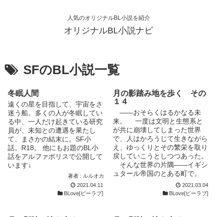
人気のオリジナルBL小説を紹介
オリジナルBL小説ナビ
SFのBL小説一覧
冬眠人間
月の影踏み地を歩く その
１４
遠くの星を目指して、宇宙をさ
――おそらくはるかなる未
迷う船。多くの人が冬眠してい
来。 一度は文明と生態系と
る中、一人だけ起きている研究
が共に崩壊してしまった世界
員が、未知との遭遇を果たし
で、人はかろうじて生きながら
て、まさかの結末に。SF小
え、ゆっくりとその繁栄を取り
話。R18。 他にもお題のBL小
戻していこうとしつつあった。
話をアルファポリスで公開して
そんな世界の片隅――イギシ
います↓
ュタール帝国のとある町で。
https://www.alphapolis.co.jp/no
著者 : ルルオカ
ひょんなことから貴族の男
vel/352542676/650442483
2021.04.11
2021.03.04
と、平民の男とが出会う。それ
BLove[ビーラブ]
BLove[ビーラブ]
がすべての始まりだった。
自らの境遇に鬱屈したものを抱
えていた貴族の男、ユヴュは、