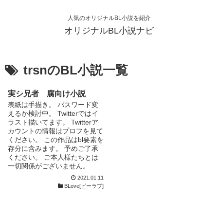
人気のオリジナルBL小説を紹介
オリジナルBL小説ナビ
trsnのBL小説一覧
実シ兄者 腐向け小説
表紙は手描き。 パスワード変
えるか検討中。 Twitterではイ
ラスト描いてます。 Twitterア
カウントの情報はプロフを見て
ください。 この作品はbl要素を
存分に含みます。 予めご了承
ください。 ご本人様たちとは
一切関係がございません。
snzmさん攻めは地雷です…。
2021.01.11
snzmさん受け、sior、grkus中
BLove[ビーラブ]
心…？ trsnも好き。usも受け寄
りかな。 リクエスト開始しま
した。 感想もコメントしてく