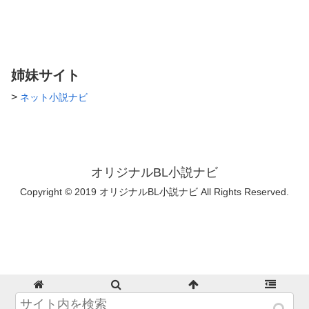
ださると嬉しいです！ 既婚者
の方も結婚してない設定でお話
を書きます。 (浮気や不倫ネタ
の時は既婚設定かも。) 微裏は
☆、裏は★です。 パスワード
は有名な数字3文字。
姉妹サイト
>
ネット小説ナビ
オリジナルBL小説ナビ
Copyright © 2019 オリジナルBL小説ナビ All Rights Reserved.
ホーム
検索
トップ
サイドバー