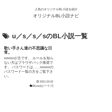
人気のオリジナルBL小説を紹介
オリジナルBL小説ナビ
u／s／s／sのBL小説一覧
歌い手さん達の不思議な日
常。
nmmnが主です。 ルールを知ら
ない方はブラウザバック推奨で
す。 パスワードは.......nmmnの
パスワード一覧の方をご覧下さ
い。
2021.03.02
BLove[ビーラブ]