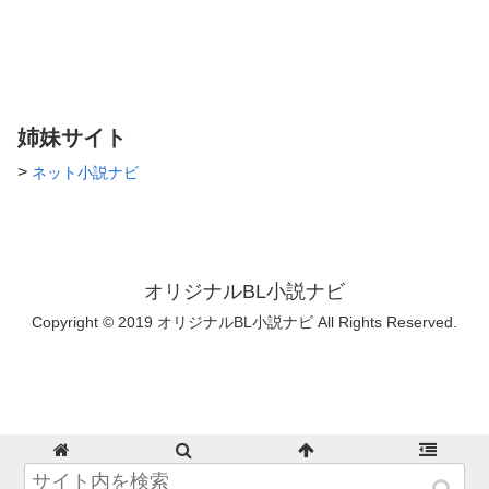
ので自衛の程よろしくお願いい
たします。 R指定のある話には
タイトルに「※」を付けさせて
いただきます。 ※最新話の本
文が表示されない不具合が発生
しております。表示されるまで
姉妹サイト
何度か更新の通知が届いてしま
う可能性があります、ご迷惑を
>
ネット小説ナビ
おかけしてしまい申し訳ござい
ません。ご理解の程よろしくお
願いいたします。 パスワード
私の名前の読み方(3文字)
オリジナルBL小説ナビ
Copyright © 2019 オリジナルBL小説ナビ All Rights Reserved.
ホーム
検索
トップ
サイドバー