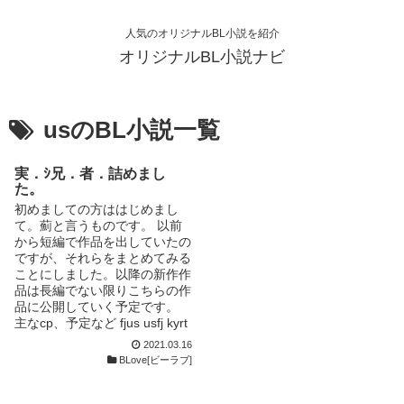
人気のオリジナルBL小説を紹介
オリジナルBL小説ナビ
usのBL小説一覧
実．ｼ兄．者．詰めまし
た。
初めましての方ははじめまし
て。薊と言うものです。 以前
から短編で作品を出していたの
ですが、それらをまとめてみる
ことにしました。以降の新作作
品は長編でない限りこちらの作
品に公開していく予定です。
主なcp、予定など fjus usfj kyrt
kyfj rtky この他にも書くかもし
2021.03.16
れません。予めご了承くださ
BLove[ビーラブ]
い。 作品のタイトルに毎回cp
の表示、注意などがあれば話の
冒頭に明記させていただきます