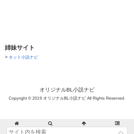
可能性があります！) ・基本は
ほのぼの、総愛されが根本にあ
ります。 ・死ネタ、悲恋はほ
とんどありません。 (読むのは
いけるのですが、書くとなる
と…) ・極度なグロ、エロはな
いと思います。基本的にはキャ
ラを保ちつつ、が目標なので…
姉妹サイト
(ただし、作品によってはキャ
ラ崩壊もあると思うので、そこ
>
ネット小説ナビ
もご了承ください) ・誰が喋っ
てるのか明らかな場合は、「」
のみですが、わかりづらい場合
は、頭文字アルファベット2字
(ゾ/ム→zm)を記載します。 ・
R指定には題名の方に「R」と
オリジナルBL小説ナビ
表記します。 (大抵はエロです
が、もしグロの場合は「R g」
Copyright © 2019 オリジナルBL小説ナビ All Rights Reserved.
と表記致します。) 以上です。
不定期更新で忙しくもあるの
で、ゆっくり暇つぶし程度に見
てください！
ホーム
検索
トップ
サイドバー