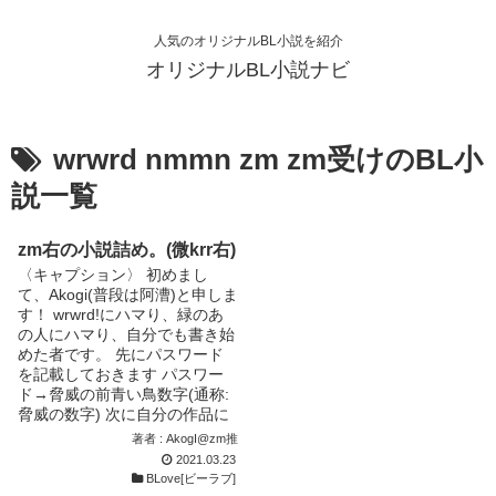
人気のオリジナルBL小説を紹介
オリジナルBL小説ナビ
wrwrd nmmn zm zm受けのBL小
説一覧
zm右の小説詰め。(微krr右)
〈キャプション〉 初めまし
て、Akogi(普段は阿漕)と申しま
す！ wrwrd!にハマり、緑のあ
の人にハマり、自分でも書き始
めた者です。 先にパスワード
を記載しておきます パスワー
ド→脅威の前青い鳥数字(通称:
脅威の数字) 次に自分の作品に
ついて. ・zm右しかありませ
著者 : AkogI@zm推
ん。zm左が地雷なため。 (リク
2021.03.23
エストがあればそのうち頑張っ
BLove[ビーラブ]
て書くかも…？) (＊krr右も書く