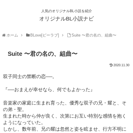
人気のオリジナルBL小説を紹介
オリジナルBL小説ナビ
ホーム
BLove[ビーラブ]
Suite 〜君の名の、組曲〜
Suite 〜君の名の、組曲〜
2020.11.30
双子同士の禁断の恋──。
『──おまえが幸せなら、何でもよかった』
音楽家の家庭に生まれ育った、優秀な双子の兄・耀と、そ
の弟・聖。
生まれた時から仲が良く、次第にお互い特別な感情を抱く
ようになっていた。
しかし、数年前、兄の耀は忽然と姿を眩ませ、行方不明に