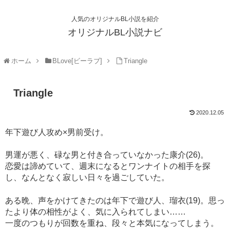
人気のオリジナルBL小説を紹介
オリジナルBL小説ナビ
ホーム
BLove[ビーラブ]
Triangle
Triangle
2020.12.05
年下遊び人攻め×男前受け。
男運が悪く、碌な男と付き合っていなかった康介(26)。
恋愛は諦めていて、週末になるとワンナイトの相手を探
し、なんとなく寂しい日々を過ごしていた。
ある晩、声をかけてきたのは年下で遊び人、瑠衣(19)。思っ
たより体の相性がよく、気に入られてしまい……
一度のつもりが回数を重ね、段々と本気になってしまう。