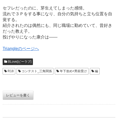
セフレだったのに、芽生えてしまった感情。
流れで３Ｐをする事になり、自分の気持ちと立ち位置を自
覚する。
紹介されたのは偶然にも、同じ職場に勤めていて、昔好き
だった教え子。
投げやりになった康介は――
Triangleのページへ
BLove[ビーラブ]
R18
コンテスト_三角関係
年下攻め×男前受け
編
レビューを書く