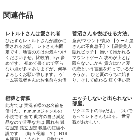
関連作品
レトルトさんは愛され者
菅沼さんを悦ばせる方法。
ひたすらレトルトさんが誰かに
童貞*マウント*責め 【ケーキ屋
愛されるお話。 レトさん右固
さんの不良息子】×【黒髪美人
定です。地雷の方はお気をつけ
隠れビッチ】 抱いて抱かれる
くださいませ。比較的、kyrt多
マウントゲーム 攻めが上とは
めです。 初めて書くので至ら
限らない…かも 貴方はひと夏
ない点が多々ありますが、何卒
の恋という言葉を知っているだ
よろしくお願い致します。 ゲ
ろうか。 ひと夏のうちに始ま
ーム実況者さんのお名前をお借
り、そして終わる 短く儚い恋
りして書いているnmmn小説で
の例えである。 でもこれは…
す。 ご本人様方とは全く関係
きっと、ひと夏なんかじゃな
がございません。 腐要素があ
い。 運命なんだ！ 異論は認め
橙猿と青狐
エッチしないと出られない
りますので、苦手な方はご遠慮
ねえ！ 忘れる事なんて出来る
部屋。
此方では 実況者様のお名前を
ください。 ジャンルは、幅広
訳ない 高校生活2年目の夏休み
リクエストのfjkyだよ。 ついで
借りた、 n,m,m,nジャンルの
くやっていきたいと思っており
に起きた出来事。 ※未成年の
もってレトさんも出る。 世界
小説です 全て 此方の自己満足
ます。 cpは題名の後に、()で表
飲酒は犯罪です！！ *『啓斗君
観がおかしい。
品なので苦手な方は 回れ右 狐
記しております。 r18は題名の
に落とされない方法。』と対に
右固定 猿左固定 猿狐の短編小
前に、*で表記しております。
なってます *R18表現多め *第4
説です…（時々長編…？） R18
こちらを参考にしてお好きなお
回コンテスト作品 表紙はまめ
も練習しようかと 。 R物には