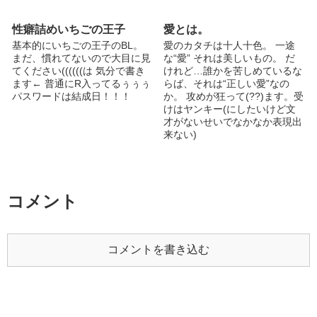
き合っている設定になります
書きたいと思うお話が思いつい
たら書くつもりなので 更新は
性癖詰めいちごの王子
愛とは。
不定期です ※このお話は"フィ
基本的にいちごの王子のBL。
愛のカタチは十人十色。 一途
クション"です。 ※意味のわか
まだ、慣れてないので大目に見
な“愛” それは美しいもの。 だ
らない方は閲読をおやめ下さ
てください((((((は 気分で書き
けれど…誰かを苦しめているな
い。 pass 有名数字(3文字)+有
ます← 普通にR入ってるぅぅぅ
らば、それは“正しい愛”なの
名英字(大文字3文字)
パスワードは結成日！！！
か。 攻めが狂って(??)ます。受
けはヤンキー(にしたいけど文
才がないせいでなかなか表現出
来ない)
コメント
コメントを書き込む