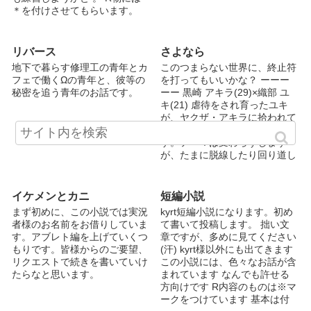
話をお楽しみくださいませ。
柴凜空さんからいただきまし
＊を付けさせてもらいます。
更新ペースも遅く、思い付いた
た！
リクエストありましたら 、 シ
妄想を書き連ねているだけの、
チュエーションなどを コメン
ただの自己満足に過ぎません
トで、 教えてくだされば幸い
リバース
さよなら
が、お付き合い頂けると幸いで
です
す。
地下で暮らす修理工の青年とカ
このつまらない世界に、終止符
フェで働くΩの青年と、彼等の
を打ってもいいかな？ ーーー
秘密を追う青年のお話です。
ーー 黒崎 アキラ(29)×織部 ユ
キ(21) 虐待をされ育ったユキ
が、ヤクザ・アキラに拾われて
愛される話 ーーー 初作品で
す。テーマは変わらずします
が、たまに脱線したり回り道し
たりすると思います。がんばり
ます ⚠️修正編集繰り返しながら
つくってます。ごめんなさい ⚠️
イケメンとカニ
短編小説
コメントありがとうございま
まず初めに、この小説では実況
kyrt短編小説になります。初め
す。励みになっております。完
者様のお名前をお借りしていま
て書いて投稿します。 拙い文
結したら返信します。 ⚠️表紙イ
す。アブレト編を上げていくつ
章ですが、多めに見てください
ラスト募集中です。
もりです。皆様からのご要望、
(汗) kyrt様以外にも出てきます
リクエストで続きを書いていけ
この小説には、色々なお話が含
たらなと思います。
まれています なんでも許せる
方向けです R内容のものは※マ
ークをつけています 基本は付