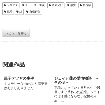
シリアス
ストーリー重視
健気受け
溺愛
独占欲
純愛
編
自傷行為
レビューを書く
関連作品
黒子テツヤの事件
ジェイと蓮の愛情物語 －
その８－
ミステリーなのかな？ 腐要素
平穏になっていく日常の中で居
はあまりありません!!
座るすり替わった記憶。ジェイ
には矛盾にならない記憶の矛
盾……