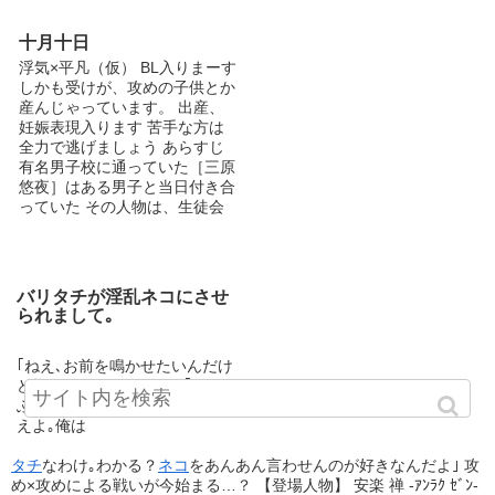
十月十日
浮気×平凡（仮） BL入りまーす
しかも受けが、攻めの子供とか
産んじゃっています。 出産、
妊娠表現入ります 苦手な方は
全力で逃げましょう あらすじ
有名男子校に通っていた［三原
悠夜］はある男子と当日付き合
っていた その人物は、生徒会
会計である［荒瀬慧］ しかし
慧は浮気性であった そして、
そんな慧に耐えられなくなって
いた悠夜 ある日、悠夜は体調
バリタチが淫乱ネコにさせ
をくずし病院に行く するとと
られまして｡
んでもない事実が発覚し
て…！？ １８禁予定 出産、妊
娠があります 苦手な方は戻っ
｢ねえ､お前を鳴かせたいんだけ
てください 大事な事なので二
ど抱かせてくれない？｣ ｢あ？
度いいました ※某サイトから
ふざけたこと抜かしてんじゃね
来た方々へ ちゃんと、みーな
えよ｡俺は
本人です！ 決して盗作等では
ございません 追伸 BLoveの方
タチ
なわけ｡わかる？
ネコ
をあんあん言わせんのが好きなんだよ｣ 攻
ではがっつり危ない表現出すか
め×攻めによる戦いが今始まる…？ 【登場人物】 安楽 禅 -ｱﾝﾗｸ ｾﾞﾝ-