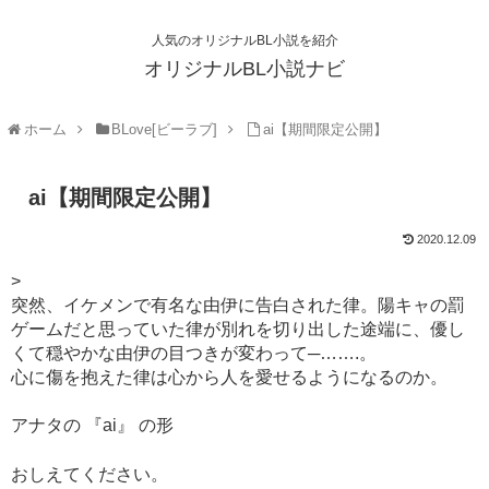
人気のオリジナルBL小説を紹介
オリジナルBL小説ナビ
ホーム
BLove[ビーラブ]
ai【期間限定公開】
ai【期間限定公開】
2020.12.09
>
突然、イケメンで有名な由伊に告白された律。陽キャの罰
ゲームだと思っていた律が別れを切り出した途端に、優し
くて穏やかな由伊の目つきが変わって─…….。
心に傷を抱えた律は心から人を愛せるようになるのか。
アナタの 『ai』 の形
おしえてください。