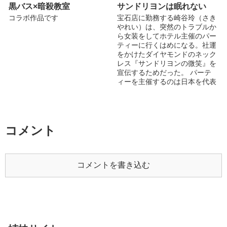
うΨ( 'ч'? ) ※は18R (注)はスカ
黒バス×暗殺教室
サンドリヨンは眠れない
トロジーあり 20160921完結し
コラボ作品です
宝石店に勤務する崎谷玲（さき
ました。 season2 開始
やれい）は、突然のトラブルか
http://blove.jp/novel/10569 ★☆
ら女装をしてホテル主催のパー
番外編は、こちらにアップしま
ティーに行くはめになる。社運
す！★☆ 長谷川 東流（17
をかけたダイヤモンドのネック
歳） 182cm 78kg 脱色しすぎ
レス『サンドリヨンの微笑』を
で灰色の髪の毛 筋肉質・ツン
宣伝するためだった。 パーテ
ツンヘア 喧嘩は強すぎて敵う
ィーを主催するのは日本を代表
相手はなし。進学校の北高に通
するホテルグルー...
ってはいるが、万年赤点。思考
回路は単純、天然。 北高の鬼
のハセガワと周囲では恐れられ
ている。 日高康史（18歳）
コメント
175cm 69kg 東流の相棒 小さ
いころから一途に東流を思って
きたが、ついに爆発。 くSM拘
束物フェチ。 イケメン王子と
コメントを書き込む
呼ばれているが、脳内変態のた
め、いろいろ残念。 アクセス
100万！！！なんか記念やりま
す！ 本当に嬉しいです、あり
がとうございます！！ヒャッハ
(?>?<?)/☆彡.。 お気に入り800
イイネ1300ありがとうござい