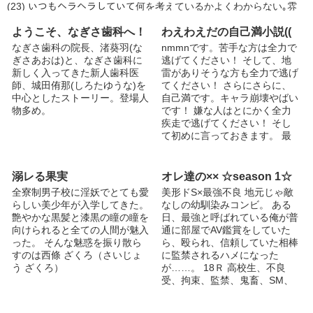
もしれません なので某サイト
(23) いつもヘラヘラしていて何を考えているかよくわからない｡雰
と文章が違うところがあります
囲気が独特で見た目危ないヤツ｡ 猿渡 郁-ｻﾙﾜﾀﾘ ｲｸ-(19) クールで素
が、読むのに支障は無いので安
っ気ない｡が､実は構ってちゃんで寂しがり屋(自分でも気づいてない
ようこそ、なぎさ歯科へ！
わえわえだの自己満小説((
心してください 各ページコメ
模様)｡ ─────────────────────── ❀お気に入り､しおり､
なぎさ歯科の院長、渚葵羽(な
nmmnです。苦手な方は全力で
ント見れません（泣） お手数
イイネありがとうございます! 励みになってます♡(´˘`๑) ❀誤字・脱
ぎさあおは)と、なぎさ歯科に
逃げてください！ そして、地
ですが、ご感想、誤字などござ
字ありましたら教えていただけるとあり がたいです!
新しく入ってきた新人歯科医
雷がありそうな方も全力で逃げ
いましたら…表紙の方にコメン
師、城田侑那(しろたゆうな)を
てください！ さらにさらに、
トよろしくお願いします
中心としたストーリー。登場人
自己満です。キャラ崩壊やばい
物多め。
です！ 嫌な人はとにかく全力
疾走で逃げてください！ そし
て初めに言っておきます。 最
中の表現は苦手なので多分書き
ません！！！（（ 詳しくは中
にあります(.-. )ﾎﾍ passは、 ぴ
溺レる果実
オレ達の×× ☆season 1☆
ぽと不人気の誕生日をつづけた
全寮制男子校に淫妖でとても愛
美形ドS×最強不良 地元じゃ敵
ものです
らしい美少年が入学してきた。
なしの幼馴染みコンビ。 ある
艶やかな黒髪と漆黒の瞳の瞳を
日、最強と呼ばれている俺が普
向けられると全ての人間が魅入
通に部屋でAV鑑賞をしていた
った。 そんな魅惑を振り散ら
ら、殴られ、信頼していた相棒
すのは西條 ざくろ（さいじょ
に監禁されるハメになった
う ざくろ）
が……。 18Ｒ 高校生、不良
受、拘束、監禁、鬼畜、SM、
モブレあり 表紙は十年来の相
方、藤岡さん！いつもありがと