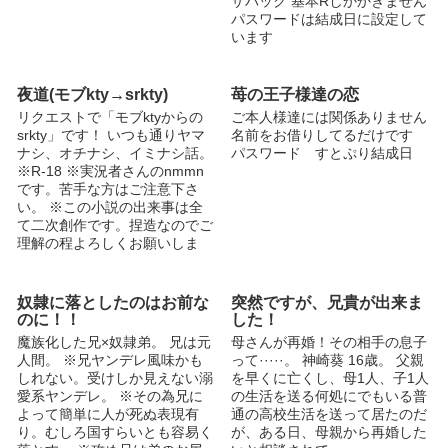
ザバック 基本Rしかかきません
ンは死ネタだったり監禁、みた
パスワードは結成日に設定して
いのもあります お気をつけあ
います
そばせ？ (リクエスト受付でき
る人) mfmf様とsrr様 usssの4人
組。 luz様 勝手に増えたり増え
夜道(モブkty→srkty)
苺の王子様達の恋
なかったり… パスワードはsnr
リクエストで「モブktyからの
ご本人様達には関係ありません
さんの生年月日です 計8文字
srkty」です！ いつも通りヤマ
名前をお借りしてるだけです
(nmmnですので気をつけて
ナシ、オチナシ、イミナシ話。
パスワード すとぷり結成日
ね！) という訳で、これからも
※R-18 ※実況者さんのnmmn
よろしくお願いします！
です。苦手な方はご注意下さ
い。 ※この小説の出来事は全
て二次創作です。捏造なのでご
理解の程よろしくお願いしま
す。 ※リクエストや感想、改
善点等あればコメントお願いし
ます！
奴隷に落としたのはお前な
突然ですが、兄貴が出来ま
のに！！
した！
魔族化した兄×奴隷弟。 兄は元
母さんが再婚！その相手の息子
人間。 ※兄ヤンデレ風味かも
って·····。 神崎葵 16歳。 父親
しれない。受けしか見えない溺
を早くに亡くし、母1人、子1人
愛系ヤンデレ。 ※その為兄に
の生活を送る何処にでもいる普
よって簡単に人が死ぬ表現有
通の高校生活を送って居たのだ
り。むしろ国すらいとも容易く
が、ある日、母親から再婚した