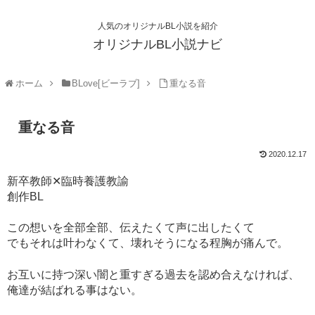
人気のオリジナルBL小説を紹介
オリジナルBL小説ナビ
ホーム
BLove[ビーラブ]
重なる音
重なる音
2020.12.17
新卒教師✕臨時養護教諭
創作BL
この想いを全部全部、伝えたくて声に出したくて
でもそれは叶わなくて、壊れそうになる程胸が痛んで。
お互いに持つ深い闇と重すぎる過去を認め合えなければ、
俺達が結ばれる事はない。