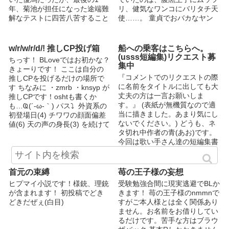
年、菊池が担任になった途端難
リ、健気なワンコにバリタチ天
解なテストに四苦八苦すること
使……。 童貞でおバカなヤン
となる。 特待生の座が危ぶま
キーが、まぁ色々されちゃうお
れる中、菊池は優馬に自らの補
話です笑
習を提案する。 しかしその代
w/r/w/r/d/! 推しCP投げ箱
船への乗客はこちらへ。
償は優馬の身体を弄ぶ権利。
(usss短編集)リクエスト募
ちっす！ BLoveではお初かな？
勉強しか知らなかった優馬に、
集中
きょーりです！ ここは自分の
菊池は快楽を教え調教を始め
『コメントでのリクエストの際
推しCPを投げるだけの場所で
る。 2019/10/12 夏休み後を加
に名前をタイトルに出しても大
す ちなみに ・zmrb ・knsyp が
筆 Special thanks!! 表紙絵をMg
丈夫の方は一言お願いしま
推しCPです！oshtも書くか
様にご提供いただきました。
す。』 (表紙が無機質なので適
も…Ҩ(´-ω-｀) パス⤵︎ ︎ 外資系の
当に描きました。あまり気にし
初登場日(4) チワワの顔面偏差
ないでください。) どうも、ネ
値(6) 天の声の身長(3) を続けて
タ切れ中作者の青(あお)です。
打ってください
今回は歌い手さん達の短編集書
きます 更新頻度については遅
いです！ 亀のようにのんびり
書くので、気長に待っていただ
首元の束縛
苺の王子様の妄想
けると有難い！ 本人とは関係
ヒプマイ小説です！様銃、理銃
受験勉強合間に現実逃避でBLか
ありません ほとんどBLです
が含まれます！ 初投稿でどき
きます！ 苺の王子様のnmmnで
R18です ♡、濁点喘ぎあります
どきだぜぇ(白目)
すがご本人様とは全く関係あり
何処かからお題を探すので似た
ません。お名前をお借りしてい
ようなの見た！ ってあるかも
るだけです。苦手な方はブラウ
しれません シュチュエーショ