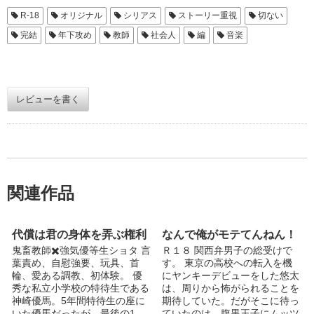
R-18
オリジナル
シリアス
ストーリー重視
切ない
完結
年下攻め
教師
社会人
編
音楽
レビューを書く
関連作品
代償は君の身体を弄ぶ権利
なんで俺がモテてんねん！
鬼畜教師✖️強気優等生ショタ 言
Ｒ１８ 関西弁男子の総受けで
葉責め、自慰強要、玩具、首
す。 東京の高校への転入を機
輪、愛ある調教、初体験。 優
にヤンキーデビューをした悠太
秀な私立小学校の特待生である
は、周りから怖がられることを
神崎優馬。5年間特待生の座に
期待していた。だがそこに待っ
いた優馬だったが、最後の1
ていたのは、腹黒王子にムッツ