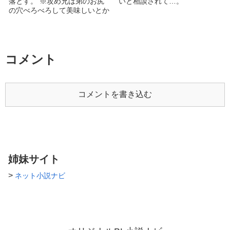
落とす。 ※攻め兄は弟のお尻
いと相談されて…。
の穴べろべろして美味しいとか
言う変態です。 ※精液により
腹ボコします。
コメント
コメントを書き込む
姉妹サイト
>
ネット小説ナビ