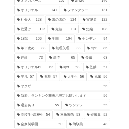
オメガバース
157
wrwrd
146
オリジナル
141
ファンタジー
131
社会人
128
ほのぼの
124
実況者
122
総受け
113
完結
113
短編
108
18禁
106
学園
104
ヤンデレ
94
年下攻め
88
無理矢理
88
stpr
86
純愛
73
虐待
65
長編
63
オリジナルBL
63
kyrt
58
監禁
57
平凡
57
鬼畜
57
大学生
56
兄弟
56
ヤクザ
56
新着、ランキング非表示設定お願いします
56
過去あり
55
ツンデレ
55
高校生×高校生
54
三角関係
53
短編集
52
全寮制学園
50
幼馴染
48