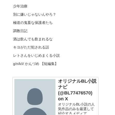
少年治療
別に嫌いじゃないんやろ？
極道の鬼畜な保護者たち
調教日記
酒は飲んでも飲まれるな
キヨがただ犯される話
レトさんをいじめまくる小説
g/n/k/i/ かんづめ 【短編集】
オリジナルBL小説
ナビ
(@BL77476570)
on X
オリジナルBL小説の人
気作品のみを厳選して
紹介するメディア