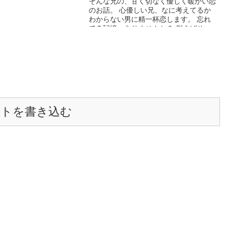
そんな兄の、甘く切なく優しく暖かい恋
のお話。 心優しい兄、なに考えてるか
わからない男に精一杯恋します。 忘れ
てる記憶、ありませんか？ 例えばそ
う、恋人との柔らかい思い出だったり
ーーーーーーーーーーーーーーーーーー
ーーー 本編に関係あるなし関係のない
リクエストや、質問お受けいたします。
不定期ですができる限りお答えいたしま
す。
ントを書き込む