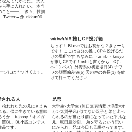
となんてなかった。 大人
から手に入れたい。 本当
こと───。 後々、性描
itter→@_rikkun06
w/r/w/r/d/! 推しCP投げ箱
ちっす！ BLoveではお初かな？きょーり
です！ ここは自分の推しCPを投げるだ
けの場所です ちなみに ・zmrb ・knsyp
が推しCPです！oshtも書くかも…Ҩ(´-
ω-｀) パス⤵︎ ︎ 外資系の初登場日(4) チワ
なページには＊つけてます。
ワの顔面偏差値(6) 天の声の身長(3) を続
けて打ってください
愛される人
兄恋
、拾われた先の兄にさえも
大学生×大学生 (無口無表情受け溺愛×オ
れる。僕に生きている意味
カン気質平凡) 似てない双子と弟と比べ
... fujossy「オメガ
られるのが当たり前になっていた平凡な
闇BL」BL小説コンテス
兄、咲田亜沙樹。 弟を守るという思い
作品です。
にかられ、兄は今日も母親やってます。