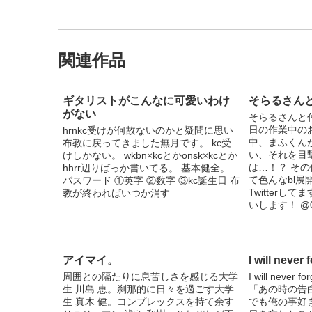
関連作品
ギタリストがこんなに可愛いわけ
そらるさん
がない
そらるさんと
日の作業中の
hrnkc受けが何故ないのかと疑問に思い
中、まふくん
布教に戻ってきました無月です。 kc受
い、それを目
けしかない。 wkbn×kcとかonsk×kcとか
は…！？ そ
hhrr辺りばっか書いてる。 基本健全。
て色んなbl展
パスワード ①英字 ②数字 ③kc誕生日 布
Twitter
教が終わればいつか消す
いします！ @0
アイマイ。
I will never 
周囲との隔たりに息苦しさを感じる大学
I will never
生 川島 恵。刹那的に日々を過ごす大学
「あの時の告
生 真木 健。コンプレックスを持て余す
でも俺の事好