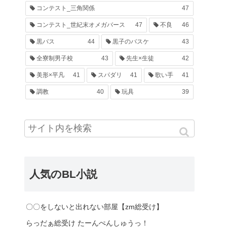
コンテスト_三角関係
47
コンテスト_世紀末オメガバース
47
不良
46
黒バス
44
黒子のバスケ
43
全寮制男子校
43
先生×生徒
42
美形×平凡
41
スパダリ
41
歌い手
41
調教
40
玩具
39
人気のBL小説
〇〇をしないと出れない部屋【zm総受け】
らっだぁ総受け たーんぺんしゅうっ！