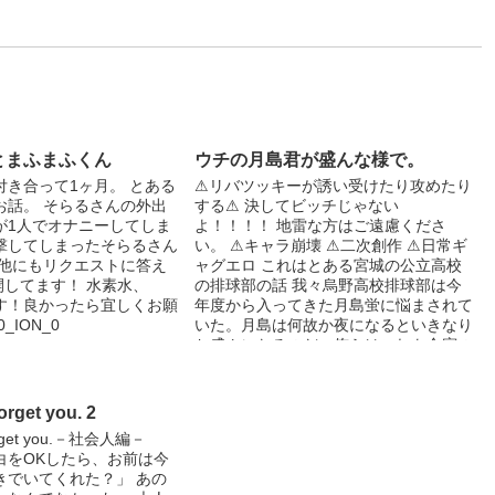
とまふまふくん
ウチの月島君が盛んな様で。
付き合って1ヶ月。 とある
⚠︎リバツッキーが誘い受けたり攻めたり
お話。 そらるさんの外出
する⚠︎ 決してビッチじゃない
が1人でオナニーしてしま
よ！！！！ 地雷な方はご遠慮くださ
撃してしまったそらるさん
い。 ⚠︎キャラ崩壊 ⚠︎二次創作 ⚠︎日常ギ
の他にもリクエストに答え
ャグエロ これはとある宮城の公立高校
開してます！ 水素水、
の排球部の話 我々烏野高校排球部は今
してます！良かったら宜しくお願
年度から入ってきた月島蛍に悩まされて
_ION_0
いた。月島は何故か夜になるといきなり
お盛んになるのだ。俺らはこれを合宿の
時に気付いたんだがそれは少し遅かった
様で… その二重人格の月島と今度東京
の合宿へ行く。 一週間。アイツを止め
forget you. 2
なければいけない。 そんなお話……
 forget you.－社会人編－
白をOKしたら、お前は今
きでいてくれた？」 あの