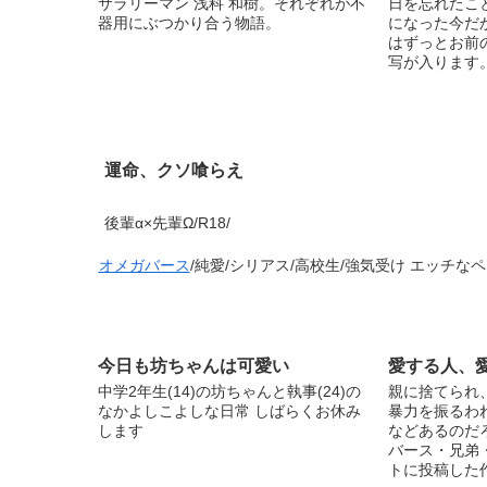
サラリーマン 浅科 和樹。それぞれが不
日を忘れたこ
器用にぶつかり合う物語。
になった今だ
はずっとお前の
写が入ります。 Tw
運命、クソ喰らえ
後輩α×先輩Ω/R18/
オメガバース
/純愛/シリアス/高校生/強気受け エッチ
今日も坊ちゃんは可愛い
愛する人、
中学2年生(14)の坊ちゃんと執事(24)の
親に捨てられ
なかよしこよしな日常 しばらくお休み
暴力を振るわ
します
などあるのだろうか
バース・兄弟・
トに投稿した