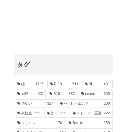
タグ
編
1736
R-18
511
BL
431
溺愛
422
R18
387
nmmn
355
切ない
327
ハッピーエンド
288
高校生
259
甘々
229
ストーリー重視
222
シリアス
170
年の差
159