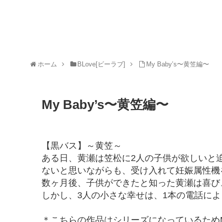
ホーム
BLove[ビーラブ]
My Baby’s〜黄笠編〜
My Baby’s〜黄笠編〜
【黒バス】～黄笠～
ある日、黄瀬は笠松に2人の子供が欲しいと
ないと思いながらも、受け入れて妊娠属性機
数ヶ月後、子供ができたと知った黄瀬は喜び
しかし、3人の小さな幸せは、1本の電話に
＊こちらの作品はシリーズになっているためMy