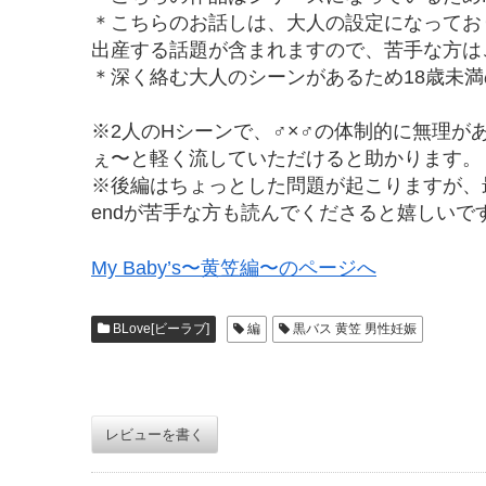
＊こちらのお話しは、大人の設定になってお
出産する話題が含まれますので、苦手な方は
＊深く絡む大人のシーンがあるため18歳未
※2人のHシーンで、♂×♂の体制的に無理
ぇ〜と軽く流していただけると助かります。
※後編はちょっとした問題が起こりますが、最終
endが苦手な方も読んでくださると嬉しいで
My Baby’s〜黄笠編〜のページへ
BLove[ビーラブ]
編
黒バス 黄笠 男性妊娠
レビューを書く