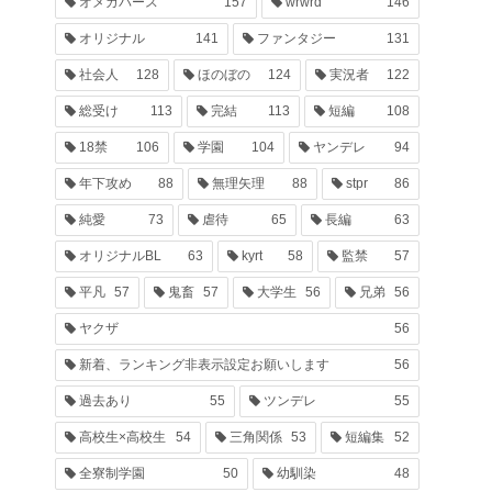
オメガバース
157
wrwrd
146
オリジナル
141
ファンタジー
131
社会人
128
ほのぼの
124
実況者
122
総受け
113
完結
113
短編
108
18禁
106
学園
104
ヤンデレ
94
年下攻め
88
無理矢理
88
stpr
86
純愛
73
虐待
65
長編
63
オリジナルBL
63
kyrt
58
監禁
57
平凡
57
鬼畜
57
大学生
56
兄弟
56
ヤクザ
56
新着、ランキング非表示設定お願いします
56
過去あり
55
ツンデレ
55
高校生×高校生
54
三角関係
53
短編集
52
全寮制学園
50
幼馴染
48