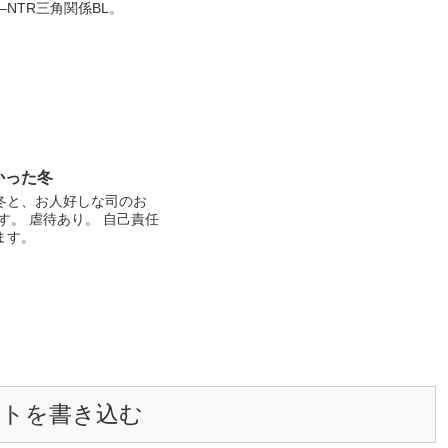
NTR三角関係BL。
かった冬
冬と、お人好しな司のお
す。 虐待あり。 自己責任
ます。
ントを書き込む