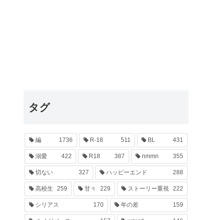
タグ
編
1736
R-18
511
BL
431
溺愛
422
R18
387
nmmn
355
切ない
327
ハッピーエンド
288
高校生
259
甘々
229
ストーリー重視
222
シリアス
170
年の差
159