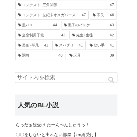
コンテスト_三角関係
47
コンテスト_世紀末オメガバース
47
不良
46
黒バス
44
黒子のバスケ
43
全寮制男子校
43
先生×生徒
42
美形×平凡
41
スパダリ
41
歌い手
41
調教
40
玩具
39
人気のBL小説
らっだぁ総受け たーんぺんしゅうっ！
〇〇をしないと出れない部屋【zm総受け】