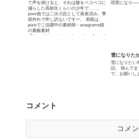
て声を掛けると、それは腹をペコペコに
現実になり——
減らした高校生くらいの少年で……。
pixiv他では二次小説として発表済み。季
節外れで申し訳ないですー。 表紙は、
pixivでご活躍中の素材師・anagrams様
の素敵素材
【https://www.pixiv.net/member_illust.ph
p?mode=medium&illust_id=26772103】
からお借りしました。ありがとうござい
ました！
雪になりた
雪になりたい
話。 病んでま
で、お願いし
コメント
コメ