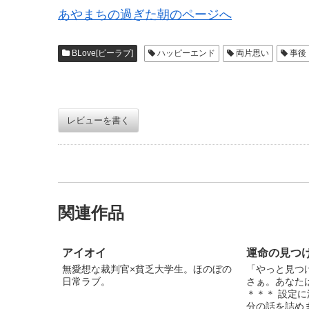
あやまちの過ぎた朝のページへ
BLove[ビーラブ]
ハッピーエンド
両片思い
事後
レビューを書く
関連作品
アイオイ
運命の見つ
無愛想な裁判官×貧乏大学生。ほのぼの
「やっと見つ
日常ラブ。
さぁ。あなた
＊＊＊ 設定に
分の話を詰めま