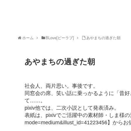
ホーム
BLove[ビーラブ]
あやまちの過ぎた朝
あやまちの過ぎた朝
社会人、両片思い。事後です。
同窓会の席、笑い話に乗っかるように「昔好
て……。
pixiv他では、二次小説として発表済み。
表紙は、pixivでご活躍中の素材師・しま様の素敵素材【htt
mode=medium&illust_id=41223