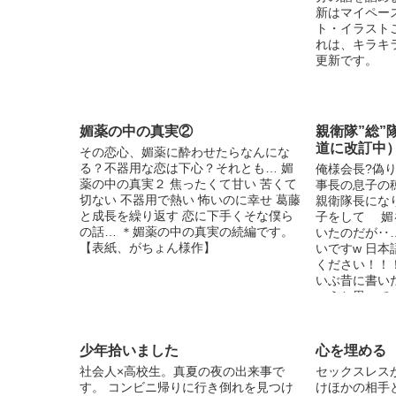
新はマイペー
ト・イラスト
れは、キラキ
更新です。
媚薬の中の真実②
親衛隊”総”
道に改訂中
その恋心、媚薬に酔わせたらなんにな
る？不器用な恋は下心？それとも… 媚
俺様会長?偽り
薬の中の真実２ 焦ったくて甘い 苦くて
事長の息子の
切ない 不器用で熱い 怖いのに幸せ 葛藤
親衛隊長にな
と成長を繰り返す 恋に下手くそな僕ら
子をして 媚
の話… ＊媚薬の中の真実の続編です。
いたのだが‥
【表紙、がちょん様作】
いですw 日
ください！！！！
いぶ昔に書い
こうと思って
せん！ 改訂
字で書いてあ
ます！
少年拾いました
心を埋める
社会人×高校生。真夏の夜の出来事で
セックスレス
す。 コンビニ帰りに行き倒れを見つけ
けほかの相手