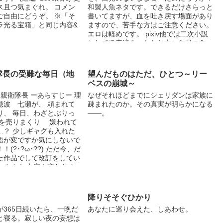
ス且つ気まぐれ。 コメン
和製人魚ネタです。できるだけさらっと
ご自由にどうぞ。 ※「そ
書いてますが、血を吐き戻す場面があり
ラ光る宝箱」と同じ内容&
ますので、苦手な方はご注意ください。
エロは軽めです。 pixiv他では二次小説
として発表済み。かなり古い作品の為、
サイト初出時より大幅に加筆修正しまし
た。 表紙は、pixivでご活躍中の素材
師・ぴよ様の素敵素材
隊長の受難な毎日（地
望んだものはただ、ひとつ～リー
【http://www.pixiv.net/member_illust.ph
）
ベスの崩城～
p?mode=medium&illust_id=26103777】
親衛隊長 ーあらすじー 理
なぜそれほどまでにシェリダンは家族に
からお借りしました。ありがとうござい
穂波 七瀬が、 頼まれて
疎まれたのか。その真実が明らかになる
ました！
り、 毎日、わざとぶりっ
――。
を売りまくり 嫌われて
…？ 少しギャグも入れた
本語が変ですか気にしないで
(?･?ω･??) ただ今、だ
た作品でして改訂をしてい
います！ 内容も変わりま
してあるページは題名が数
ります、宜しくお願い致し
降りそそぐひかり
が365日続いたら、一晩だ
あなたに巡り会えた、しあわせ。
と寝る。寂しい夜の妄想は