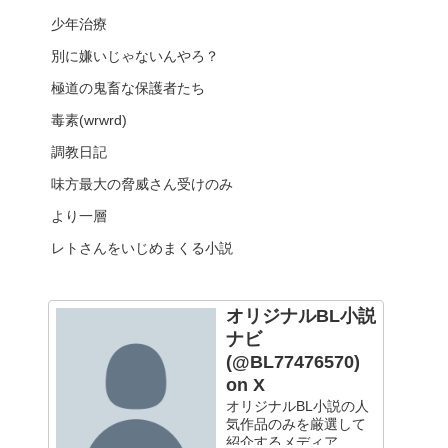
少年治療
別に嫌いじゃないんやろ？
極道の鬼畜な保護者たち
毒素(wrwrd)
調教日記
味方最大の脅威さん受けのみ
より一層
レトさんをいじめまくる小説
オリジナルBL小説
ナビ
(@BL77476570)
on X
オリジナルBL小説の人
気作品のみを厳選して
紹介するメディア