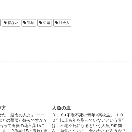
切ない
完結
短編
社会人
け方
人魚の血
けた、運命の人よ」 ーー
Ｒ１８●不老不死の青年×高校生。 １０
はどの薔薇が好みですか？
０年以上も年を取っていないという青年
沿って薔薇の花言葉15こ
は、不老不死になるという人魚の血肉
す。 (短編×15の流れ) 更
を、自覚のないまま食べたのだろうか？