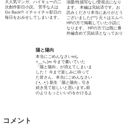
大人気マンガ、ハイキューの二
溺愛/性描写なし/受視点になり
倉を気にかけている 生徒から
次創作影日小説。 苦手な人は
ます。 本編は完結済です。お
も人気のハイスペック先生 齋
Go Back!!! イチャイチャ影日の
読みくださり本当にありがとう
藤 秋人 (サイトウ アキヒト) 主
毎日をおみせしてしまいます。
ございました(^^) 元々はエムペ
人公と同じクラス/秋生まれ 身
HPの方で掲載していた小説に
長178/体重68 金髪黒目 勉強は
なります。 HPの方では既に番
苦手/運動は得意 1年の時から佐
外編含めて完結済となっており
倉と仲良し 東雲とは従兄弟同
ますので、番外編の続きを急い
士 東雲みたいな大人になりた
で読みたいと思って下さった方
いやんちゃ男子 そのうち増え
はHPへ宜しければお願い致し
ます
陽と陽向
ますm(_ _)m
本当にごめんなさいm(｡
>__<｡)m 今まで書いていた
「陽と陽向」が消えてしまいま
した！ 今まで楽しみに待って
た皆さん、本当にごめんなさい
(´•̥﹏•̥`) 新生「陽と陽向」引き
続き見て欲しいと思います｡前
のよりもっといいのをかけるよ
う頑張りますので応援よろしく
お願いします！
コメント