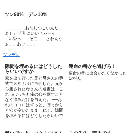
ツン90% デレ10%
「…………お前しつこいんだ
よ！」 「別にいいじゃーん」
「いやっ……そこ……さわんな
ぁ……あッ……」
ツンデレ
隙間を埋めるにはどうした
運命の番から逃げろ！
らいいですか
運命の番に出会いたくなかった
家を出て行った兄と母さんの葬
Ωの話。
式で８年ぶりに再会した。兄か
ら渡された母さんの遺書は、こ
れっぽっちも俺の心を癒すこと
なく痛みだけを与えた。 ──お
れのココロはずっと、ぽっかり
と穴が空いたまま ねぇ、隙間
を埋めるにはどうしたらいいで
すか──