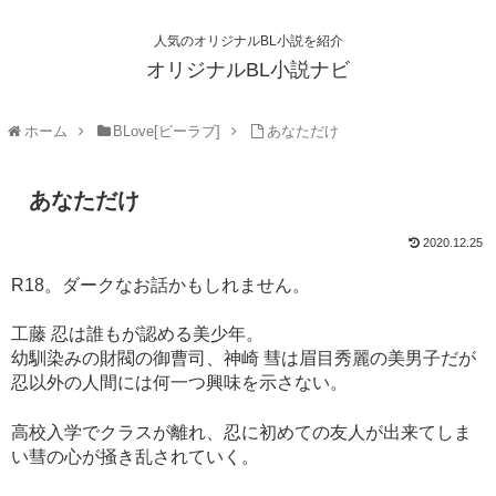
人気のオリジナルBL小説を紹介
オリジナルBL小説ナビ
ホーム
BLove[ビーラブ]
あなただけ
あなただけ
2020.12.25
R18。ダークなお話かもしれません。
工藤 忍は誰もが認める美少年。
幼馴染みの財閥の御曹司、神崎 彗は眉目秀麗の美男子だが
忍以外の人間には何一つ興味を示さない。
高校入学でクラスが離れ、忍に初めての友人が出来てしま
い彗の心が掻き乱されていく。