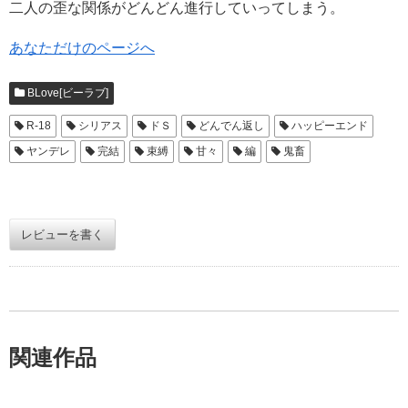
二人の歪な関係がどんどん進行していってしまう。
あなただけのページへ
BLove[ビーラブ]
R-18
シリアス
ドＳ
どんでん返し
ハッピーエンド
ヤンデレ
完結
束縛
甘々
編
鬼畜
レビューを書く
関連作品