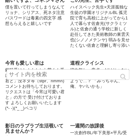
酷いですよ、コネ.シマさん
この先生、苦手です
僕を置いて行ってしまうなんて
ハイスペック先生×天涯孤独な
リョナ、シリアス、死ネタ注意
生徒の学園オリジナルBL 孤児
パスワードは毒素の四文字 感
院で育ち高校に上がってから1
想もらえると嬉しいです
人で暮らす佐倉光(サクラミツ
ル)と佐倉の通う学校に新しく
赴任してきた美術教師の東雲天
也(シノノメテンヤ) 弱みを見せ
たくない佐倉と理解し寄り添い
たい東雲。中々分かり合えず近
いのに遠い距離に居る2人のお
話です。 登場人物 佐倉 光 (サ
今宵も愛しい君は
道程クライシス
クラ ミツル) 高校2年生男子/春
銀時受け hnkくんから茜くん受
彼女無し。童貞。だけじゃない
生まれ 身長174/体重56/茶髪/茶
け（輝茜多） 「今宵は可愛い
悩みが友人、ノリには最近ある
色の瞳 成績は良いが運動が苦
君と」没ネタ等（stpr、nmmn)
ようで…？ 「みっちゃん、
手/音楽と美術が壊滅的 孤児院
コメントお待ちしております。
俺、ヤバいかも」
育ちで色々な過去を持つ 大人
リクエストは「今宵は可愛い君
は皆苦手だが先生は特に苦手
と」の方で 受け付けておりま
この話の主人公 東雲 天也 (シノ
す よろしくお願いいたします
ノメ テンヤ) 美術担当の教
(*- -)(*_ _)ペコリ
師/27歳/夏生まれ 身長181/体重
74 黒髪黒目/喫煙者(赤マル) 佐
倉の担任でお兄ちゃん気質 絵
影日のラブラブ生活覗いて
一週間の放課後
は勿論かけるし頭もいいし運動
見ませんか？
一次創作BL/年下美形×平凡/受
もできる その生い立ちから佐