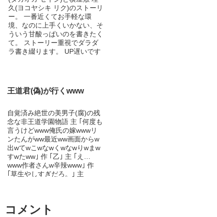
す。 R-18感強めですので、苦
久(ヨコヤシキ リク)のストーリ
手な方はご注意くださいませ。
ー。 一番近くてお手軽な環
(グロ・鬼畜系ではありませ
境、なのに上手くいかない、そ
ん。) 基本せつない・ハッピー
ういう甘酸っぱいのを書きたく
エンドが好きです。 お楽しみ
て。 ストーリー重視でダラダ
いただけると幸いです。 ※他
ラ書き綴ります。 UP遅いです
投稿サイトにも載せていく予定
が読んで頂けたら幸いです！
です。
王道君(偽)が行くwww
自覚済み絶世の美男子(腐)の残
念な非王道学園物語 主 ｢何度も
言うけどwww俺氏の嫁wwwリ
ンたんがww最近ww画面からw
出wてwこwなwくwなwりwまw
すwたww｣ 作 ｢乙｣ 主 ｢え…
www作者さんw辛辣www｣ 作
｢草生やしすぎだろ。｣ 主
｢…………。｣ 作 ｢って、さりげ
なくP〇P出すなよ。お前の物
語此処で終わらすぞコラ｣ 主
コメント
｢俺氏ww開始2分wで終了のお知