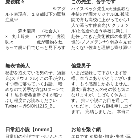
虎視眈々
この先生、苦手です
※アダ
ハイスペック先生×天涯孤独な
ルト表現有。１８歳以下の閲覧
生徒の学園オリジナルBL 孤児
注意※
院で育ち高校に上がってから1
人で暮らす佐倉光(サクラミツ
森田龍舞 （社会人）
ル)と佐倉の通う学校に新しく
× 丸山玲央 （大学生） 虎視
赴任してきた美術教師の東雲天
眈々＿＿＿ 「虎が獲物をね
也(シノノメテンヤ) 弱みを見せ
らって鋭い目でじっと見下ろす
たくない佐倉と理解し寄り添い
ように，機会をねらって油断な
たい東雲。中々分かり合えず近
く形勢をうかがっているさ
いのに遠い距離に居る2人のお
ま。」 「飢えた虎
話です。 登場人物 佐倉 光 (サ
無表情美人
偏愛男子
と目が合った気がしたんだ」
クラ ミツル) 高校2年生男子/春
秘密を抱えている男の子、須藤
いまだ登録して下さいます皆
生まれ 身長174/体重56/茶髪/茶
充(スドウミツル) この子が少し
様、本当にありがとうございま
色の瞳 成績は良いが運動が苦
ずつ恋に落ちていくお話。 暗
す。もう感謝しかありません。
「逃がさない、絶対にね」
手/音楽と美術が壊滅的 孤児院
めなので苦手な方はUターンで
慶太×青木さんのその後も気に
2015.04.08 完結 スピンオフ作
育ちで色々な過去を持つ 大人
す！ 駄作者亀更新ですが暇つ
なりますが、しばらく休みま
品「一等星」
は皆苦手だが先生は特に苦手
ぶし程度にお読みください
す。 拙い小説にお目を通して
http://blove.jp/novel/60349-
この話の主人公 東雲 天也 (シノ
Twitter＝@SION1215_BL
いただき、心から御礼申し上げ
%E4%B8%80%E7%AD%89%E
ノメ テンヤ) 美術担当の教
ます。 完結しました。 本当に
6%98%9F/ 作者Twitter→＠
師/27歳/夏生まれ 身長181/体重
ありがとうございました。 悠
butterfly_hira ※１８禁シーンに
74 黒髪黒目/喫煙者(赤マル) 佐
斗は、高校一年の男子。 両親
※マークを付けました
倉の担任でお兄ちゃん気質 絵
は早くに他界し、親の残した遺
日常組小説【nmmn】
お前を繋ぐ鎖
（2015.08.25）
は勿論かけるし頭もいいし運動
産と、バイセクシャルな兄、隼
もできる その生い立ちから佐
日常組の小説です ぺいんとさ
エロです ※監禁･拘束･失禁･玩