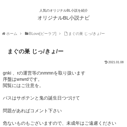
人気のオリジナルBL小説を紹介
オリジナルBL小説ナビ
ホーム
BLove[ビーラブ]
まぐの巣 じっ/きょ/ー
まぐの巣 じっ/きょ/ー
2021.01.08
gnki 、rの運営等のnmmnを取り扱います
序盤はwrwrdです。
閲覧にはご注意を。
パスはサボテンと鬼の誕生日つづけて
問題があればコメント下さい
危ないものもございますので、未成年はご遠慮ください