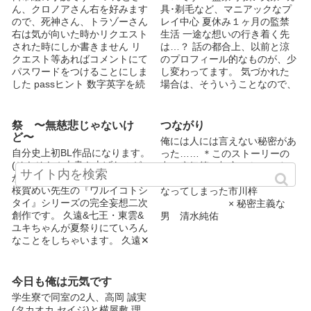
斗と二人暮らし。 男でも女で
倉を気にかけている 生徒から
ん、クロノアさん右を好みます
具･剃毛など、マニアックなプ
も、気に入ったら即家に連れ込
も人気のハイスペック先生 齋
ので、死神さん、トラゾーさん
レイ中心 夏休み１ヶ月の監禁
み、ヤりまくる兄が、大嫌い。
藤 秋人 (サイトウ アキヒト) 主
右は気が向いた時かリクエスト
生活 一途な想いの行き着く先
でも、そんな悠斗の日常は、
人公と同じクラス/秋生まれ 身
された時にしか書きません リ
は…？ 話の都合上、以前と涼
兄、隼斗によって振り回され
長178/体重68 金髪黒目 勉強は
クエスト等あればコメントにて
のプロフィール的なものが、少
る。
苦手/運動は得意 1年の時から佐
パスワードをつけることにしま
し変わってます。 気づかれた
倉と仲良し 東雲とは従兄弟同
した passヒント 数字英字を続
場合は、そういうことなので、
士 東雲みたいな大人になりた
けて(合計6字)
そっと見過ごして下さると、あ
いやんちゃ男子 そのうち増え
りがたいです。 愛想つかされ
ます
ないように、少しずつでも更新
祭 〜無慈悲じゃないけ
つながり
していくつもりですので、よろ
ど〜
俺には人には言えない秘密があ
しくお願いします。 イイねや
自分史上初BL作品になります。
った…… ＊このストーリーの
お気に入り、コメントをしてい
(そもそも１本書き上げたのが
中の病気等は架空のものです
ただくと、とても嬉しいです。
かなりぶりになりますが…。)
自分の特殊な体質で恋に臆病に
ありがとうございます。 ※ 1/3
桜賀めい先生の『ワルイコトシ
なってしまった市川梓
130万アクセス感謝 12/15 1000
タイ』シリーズの完全妄想二次
× 秘密主義な
イイネ感謝
創作です。 久遠&七王・東雲&
男 清水純佑
ユキちゃんが夏祭りにていろん
なことをしちゃいます。 久遠✕
七王 が好きすぎて作ってしま
った、本編とはまったくの関連
のないお話ですので、設定・キ
今日も俺は元気です
ャラ等お目溢しいただける優し
学生寮で同室の2人、高岡 誠実
い方のご視聴をお願いいたしま
(タカオカ セイジ)と横屋敷 理