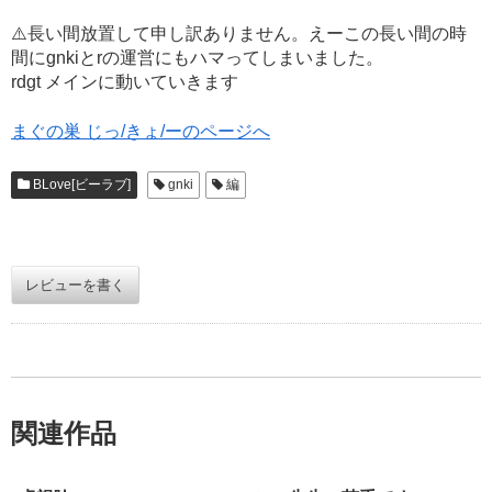
⚠️長い間放置して申し訳ありません。えーこの長い間の時
間にgnkiとrの運営にもハマってしまいました。
rdgt メインに動いていきます
まぐの巣 じっ/きょ/ーのページへ
BLove[ビーラブ]
gnki
編
レビューを書く
関連作品