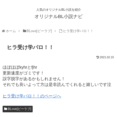
人気のオリジナルBL小説を紹介
オリジナルBL小説ナビ
ホーム
BLove[ビーラブ]
ヒラ受け学パロ！！
ヒラ受け学パロ！！
2021.02.15
ほぼほぼkyhrとfjhr
更新速度がゴミです！
誤字脱字があるかもしれません！
それでも良いよって方は是非読んでくれると嬉しいです泣
ヒラ受け学パロ！！のページへ
BLove[ビーラブ]