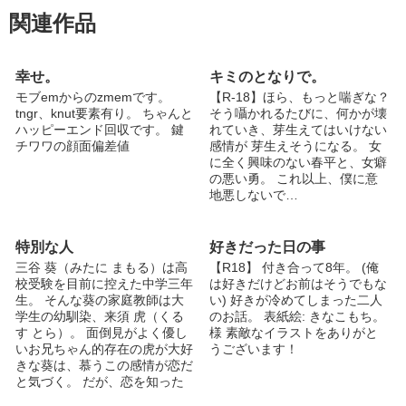
関連作品
幸せ。
キミのとなりで。
モブemからのzmemです。
【R-18】ほら、もっと喘ぎな？
tngr、knut要素有り。 ちゃんと
そう囁かれるたびに、何かが壊
ハッピーエンド回収です。 鍵
れていき、芽生えてはいけない
チワワの顔面偏差値
感情が 芽生えそうになる。 女
に全く興味のない春平と、女癖
の悪い勇。 これ以上、僕に意
地悪しないで…
特別な人
好きだった日の事
三谷 葵（みたに まもる）は高
【R18】 付き合って8年。 (俺
校受験を目前に控えた中学三年
は好きだけどお前はそうでもな
生。 そんな葵の家庭教師は大
い) 好きが冷めてしまった二人
学生の幼馴染、来須 虎（くる
のお話。 表紙絵: きなこもち。
す とら）。 面倒見がよく優し
様 素敵なイラストをありがと
いお兄ちゃん的存在の虎が大好
うございます！
きな葵は、慕うこの感情が恋だ
と気づく。 だが、恋を知った
直後に葵は虎の秘めた想いを知