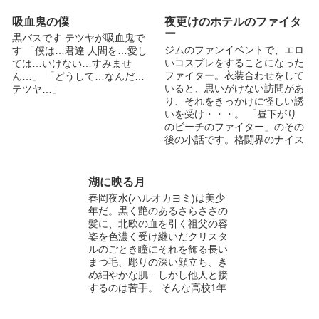
ことが出来るのか？ 彼と国の
運命やいかに････
吸血鬼の僕
夜更けのホテルのファイタ
ー
黒バスです テツヤが吸血鬼で
ジムのファンイベントで、エロ
す 「僕は…君達 人間を…愛し
いコスプレをすることになった
ては…いけない…すみませ
ファイター。衣装合わせをして
ん…」 「どうして…なんだ…
いると、思いがけない訪問があ
テツヤ…」
り、それをきっかけに怪しい誘
いを受け・・・。 「昼下がり
のビーチのファイター」のその
後の小話です。格闘界のナイス
ミドルなお偉いさん×ガチムチ
コスプレファイター。R18。 元
ネタの「昼下がりのビーチのフ
湖に映る月
ァイター」はアルファポリスで
春岡夜水(ハルオカヨミ)は美少
公開しています↓
年だ。黒く艶のあるさらささの
https://www.alphapolis.co.jp/no
髪に、北欧の血を引く祖父の容
vel/352542676/3250908
姿を色濃く受け継いだクリスタ
ルのごとき瞳にそれを飾る長い
まつ毛、彫りの深い顔立ち、き
め細やかな肌…しかし他人と接
するのは苦手。 そんな高校1年
生の男の子とイケメンたちが織
り成す学園物語…の予定！