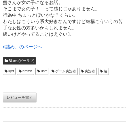
蟹さんが女の子になるお話。
そこまで女の子！！って感じじゃありません。
行為中 ちょっとぽいかな？くらい。
わたしはこういう系大好きなんですけど結構こういうの苦
手な女性の方多いかもしれません。
緩いけどやってることはえぐいﾖ。
rt詰め。のページへ
BLove[ビーラブ]
kyrt
nmmn
usrt
ゲーム実況者
実況者
編
レビューを書く