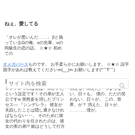
ってしまう。 ※他掲載サイト
①TREMOLO（鏡由良運営のホ
ームページ：
https://www.tremolo.xyz/） ②小
ねぇ、愛してる
説家になろう （小説投稿サイ
ト：https://syosetu.com/）
③fujossy （BL小説・漫画投稿
「オレが悪いんだ……」 βと偽
サイト：https://fujossy.jp/） ④
っているΩの俺、αの先輩、αの
アルファポリス（Webコンテン
同級生の恋の話。 ☆★☆ 初め
ツ投稿サイト：
ての
https://www.alphapolis.co.jp/）
⑤カクヨム
オメガバース
ものです。 お手柔らかにお願いします。 ☆★☆ 誤字
（https://kakuyomu.jp/）
脱字があれば教えてくださいm(__)m お願いします(*￣∇￣)
消えたシンデレラ
rain † magician
シンデレラには実は、弟がいた
消える、消えた。 つまらな
という設定です！その弟が主人
い、日々も。 僕の、ただの笑
公ですw 突然姿を消したプリン
わない、日々が。 この、世
セス― 『シンデレラ』 彼女が
界、が？ 消えた、日々が、
失踪したことは隠し通さなけれ
…………僕が。
ばならない･･･。 そのために彼
女の代わりを任されたのは、彼
女の実の弟!? 姫はどうして行方
を眩ませたのか？ 王子を騙す