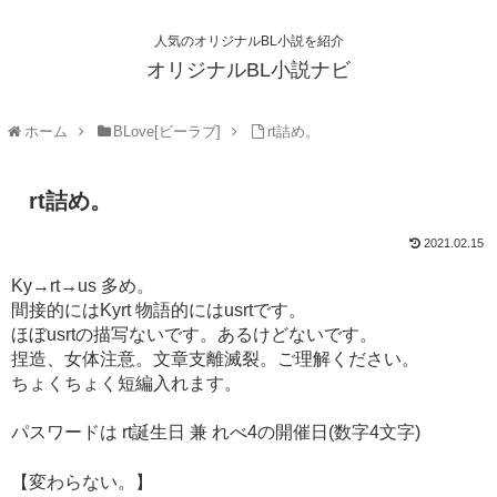
人気のオリジナルBL小説を紹介
オリジナルBL小説ナビ
ホーム
BLove[ビーラブ]
rt詰め。
rt詰め。
2021.02.15
Ky→rt→us 多め。
間接的にはKyrt 物語的にはusrtです。
ほぼusrtの描写ないです。あるけどないです。
捏造、女体注意。文章支離滅裂。ご理解ください。
ちょくちょく短編入れます。
パスワードは rt誕生日 兼 れべ4の開催日(数字4文字)
【変わらない。】