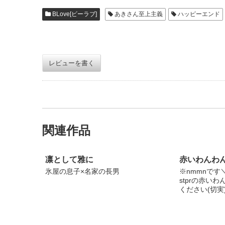
BLove[ビーラブ]
あきさん至上主義
ハッピーエンド
レビューを書く
関連作品
凛として雅に
赤いわんわ
氷屋の息子×名家の長男
※nmmnです
stprの赤い
ください(切実