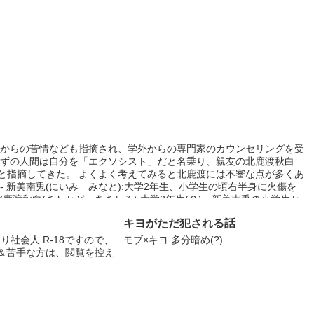
からの苦情なども指摘され、学外からの専門家のカウンセリングを受
ずの人間は自分を「エクソシスト」だと名乗り、親友の北鹿渡秋白
かと指摘してきた。 よくよく考えてみると北鹿渡には不審な点が多くあ
- 新美南兎(にいみ みなと):大学2年生、小学生の頃右半身に火傷を
渡秋白(きたかど あきしろ):大学2年生(？)、新美南兎の小学生か
原因となった。神出鬼没、人間ではない疑惑が浮上。 烏丸東樹(から
キヨがただ犯される話
。階級は守門(下級エクソシスト)。年下の新美に対しても敬語で話す。
トの教育・要請・派遣を担う機関(勿論架空の機関)。烏丸は日本支部
り社会人 R-18ですので、
モブ×キヨ 多分暗め(?)
方＆苦手な方は、閲覧を控え