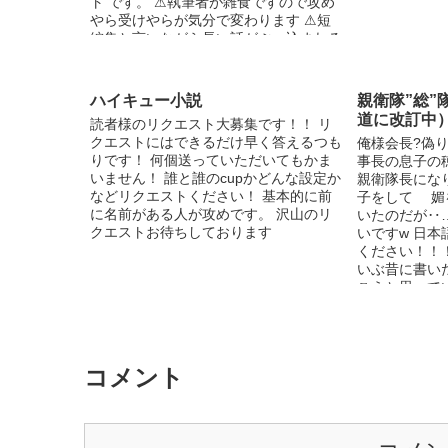
ト です。 ⚠執筆者が雑食ですので攻め
やら受けやらが気分で変わります ⚠短
編集と言いながら長い話がぶっ込まれる
と思われます ⚠内容薄いです 今後もネ
タが思い浮かび次第、色々書いていきま
すのでよろしくです!
ハイキュー小説
親衛隊”総”
道に改訂中
読者様のリクエスト大募集です！！ リ
クエストにはできるだけ早く答えるつも
俺様会長?偽り
りです！ 何個送っていただいてもかま
事長の息子の
いません！ 誰と誰のcupかどんな設定か
親衛隊長にな
などリクエストください！ 基本的に前
子をして 媚
に名前がある人が攻めです。 沢山のリ
いたのだが‥
クエストお待ちしております
いですw 日
ください！！！！
いぶ昔に書い
こうと思って
せん！ 改訂
字で書いてあ
ます！
コメント