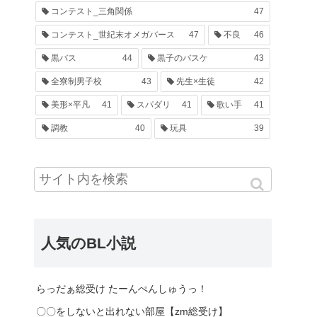
コンテスト_三角関係
47
コンテスト_世紀末オメガバース
47
不良
46
黒バス
44
黒子のバスケ
43
全寮制男子校
43
先生×生徒
42
美形×平凡
41
スパダリ
41
歌い手
41
調教
40
玩具
39
人気のBL小説
らっだぁ総受け たーんぺんしゅうっ！
〇〇をしないと出れない部屋【zm総受け】