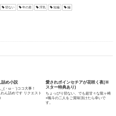
切ない
年の差
浮気
短編
編
ん詰め小説
愛されポインセチアが花咲く夜(※
スター特典あり)
＼_(・ω・`)ココ大事！
わんわん詰めです リクエスト
ちょっぴり切ない、でも超甘々な龍ヶ崎
)
×颯斗の二人をご賞味頂けたら幸いで
す。