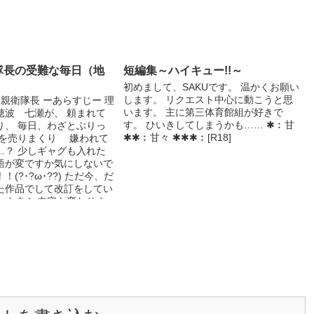
隊長の受難な毎日（地
短編集～ハイキュー!!～
）
初めまして、SAKUです。 温かくお願い
します。 リクエスト中心に動こうと思
親衛隊長 ーあらすじー 理
います。 主に第三体育館組が好きで
穂波 七瀬が、 頼まれて
す。 ひいきしてしまうかも…… ✱︰甘
り、 毎日、わざとぶりっ
✱✱︰甘々 ✱✱✱︰[R18]
を売りまくり 嫌われて
…？ 少しギャグも入れた
本語が変ですか気にしないで
(?･?ω･??) ただ今、だ
た作品でして改訂をしてい
います！ 内容も変わりま
してあるページは題名が数
ります、宜しくお願い致し