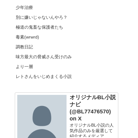
少年治療
別に嫌いじゃないんやろ？
極道の鬼畜な保護者たち
毒素(wrwrd)
調教日記
味方最大の脅威さん受けのみ
より一層
レトさんをいじめまくる小説
オリジナルBL小説
ナビ
(@BL77476570)
on X
オリジナルBL小説の人
気作品のみを厳選して
紹介するメディア