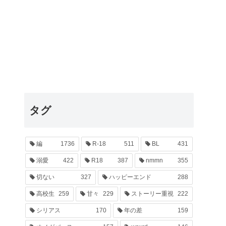
タグ
編
1736
R-18
511
BL
431
溺愛
422
R18
387
nmmn
355
切ない
327
ハッピーエンド
288
高校生
259
甘々
229
ストーリー重視
222
シリアス
170
年の差
159