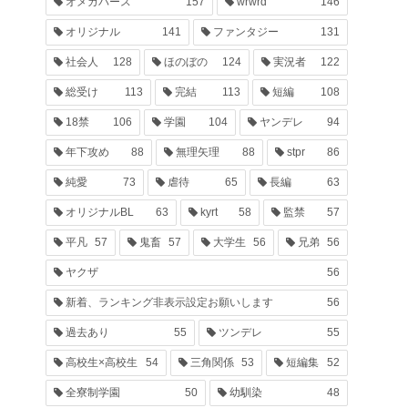
オメガバース
157
wrwrd
146
オリジナル
141
ファンタジー
131
社会人
128
ほのぼの
124
実況者
122
総受け
113
完結
113
短編
108
18禁
106
学園
104
ヤンデレ
94
年下攻め
88
無理矢理
88
stpr
86
純愛
73
虐待
65
長編
63
オリジナルBL
63
kyrt
58
監禁
57
平凡
57
鬼畜
57
大学生
56
兄弟
56
ヤクザ
56
新着、ランキング非表示設定お願いします
56
過去あり
55
ツンデレ
55
高校生×高校生
54
三角関係
53
短編集
52
全寮制学園
50
幼馴染
48