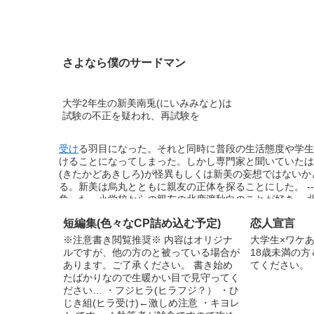
さよなら僕のサードマン
大学2年生の新美南兎(にいみみなと)は
試験の不正を疑われ、再試験を
受け
る羽目になった。それと同時に普段の生活態度や学生
けることになってしまった。しかし専門家と聞いていたは
(きたかどあきしろ)が怪異もしくは新美の妄想ではない
る。新美は烏丸とともに親友の正体を探ることにした。 --
負った。小学校からの親友の北鹿渡秋白のことが好き。 北鹿
らの親友。両親の諍いで家が全焼し、それが新美の火傷の
短編集(色々なCP詰め込む予定)
恋人宣言
すま とき):27歳、国際エクソシスト聯盟日本支部所属
とても真面目な性格。 国際エクソシスト聯盟:エクソシス
※注意書き閲覧推奨※ 内容はオリジナ
大学生×ワケあ
に所属。
ルですが、他の方のと被っている場合が
18歳未満の
あります。ご了承ください。 書き始め
てください。
たばかりなので生暖かい目で見守ってく
ださい… ・フジヒラ(ヒラフジ？） ・ひ
じき組(ヒラ受け)←激しめ注意 ・キヨレ