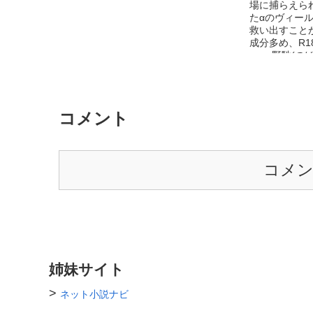
場に捕らえら
たαのヴィー
救い出すこと
成分多め、R
—— 野馳(の
カ。小柄で身
ネーム。Ω狩
を探している。
はウィシュカ
コメント
Ωのあだな。
離されるがな
——Ωだけで
ロモンと発情
コメ
Ω呼吸法の使
世界にそんなも
下闘技場——
るΩばかりを
ン放出により
にさせ戦わせ
的な組織。 —
に影響を受け
姉妹サイト
案外そうでも
下さい。
>
ネット小説ナビ