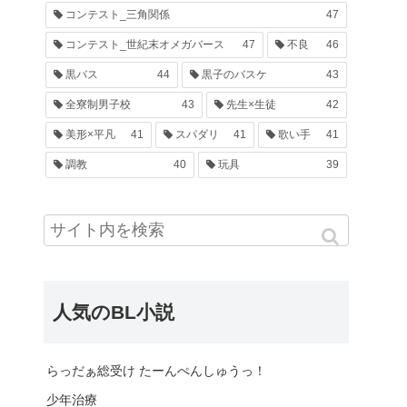
コンテスト_三角関係
47
コンテスト_世紀末オメガバース
47
不良
46
黒バス
44
黒子のバスケ
43
全寮制男子校
43
先生×生徒
42
美形×平凡
41
スパダリ
41
歌い手
41
調教
40
玩具
39
人気のBL小説
らっだぁ総受け たーんぺんしゅうっ！
少年治療