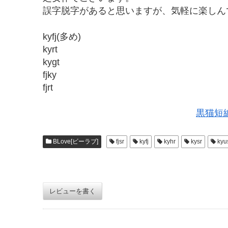
誤字脱字があると思いますが、気軽に楽しん
kyfj(多め)
kyrt
kygt
fjky
fjrt
黒猫短
BLove[ビーラブ]
fjsr
kyfj
kyhr
kysr
kyu
レビューを書く