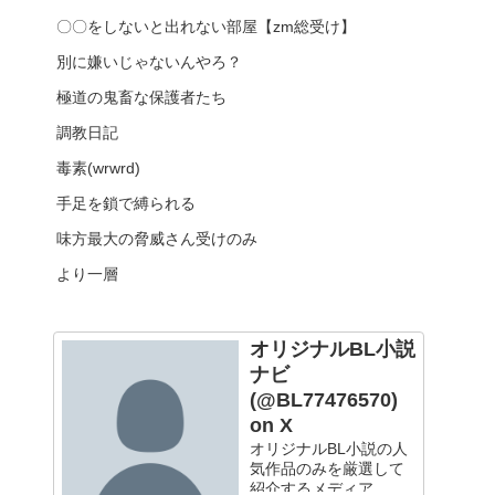
〇〇をしないと出れない部屋【zm総受け】
別に嫌いじゃないんやろ？
極道の鬼畜な保護者たち
調教日記
毒素(wrwrd)
手足を鎖で縛られる
味方最大の脅威さん受けのみ
より一層
オリジナルBL小説
ナビ
(@BL77476570)
on X
オリジナルBL小説の人
気作品のみを厳選して
紹介するメディア