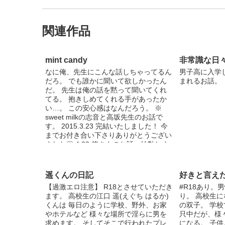
関連作品
mint candy
非常識な日
なに俺、先生にこんな話しちゃってるん
男子高に入学
だろ。 でも誰かに聞いて欲しかったん
まれるお話。
だ。 先生は俺の話を黙って聞いてくれ
てる。 抱きしめてくれる手があったか
い…。 この安心感はなんだろう。 ※
sweet milkの志音と高坂先生のお話で
す。 2015.3.23 完結いたしました！ 今
までお付き合い下さりありがとうござい
ました♡ 4.23 悠さんのお話、始動しま
す_φ(･_･ よかったら是非ご覧下さいま
せませ… lemon meringue(レモンメレン
ゲ) →http://blove.jp/novel/62306-
遥くんの日記
好きと言え
lemon%20meringue/ 表紙絵をZuN様に
【過激エロ注意】 R18とさせていただき
#R18あり。
描いていただきましたo(>◡<)o 綺麗なイ
ます。 高校生の江口 遥(えぐち はるか)
り。 高校生
ケメン2人に見つめられ本気で照れま
くんは 毎日のように学校、野外、お家
の双子。 学
す… はぁぁぁ素敵♪ かっこいい素敵な表
やホテルなど 様々な場所で淫らに男を
只中だが、様
紙絵をありがとうございました(o´〰`o)
求めます。 そしてそこで行われたプレ
になる。 子