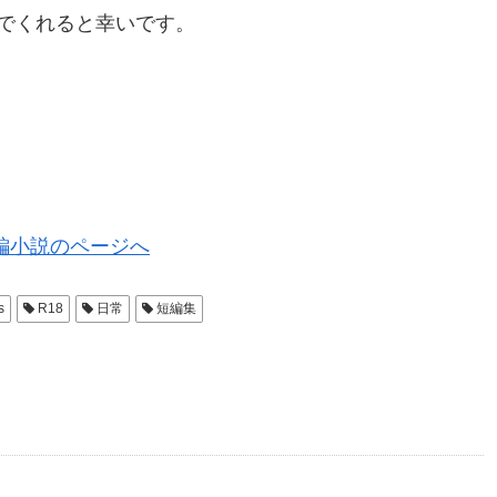
でくれると幸いです。
編小説のページへ
s
R18
日常
短編集