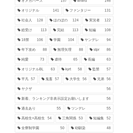
オメガバース
157
wrwrd
146
オリジナル
141
ファンタジー
131
社会人
128
ほのぼの
124
実況者
122
総受け
113
完結
113
短編
108
18禁
106
学園
104
ヤンデレ
94
年下攻め
88
無理矢理
88
stpr
86
純愛
73
虐待
65
長編
63
オリジナルBL
63
kyrt
58
監禁
57
平凡
57
鬼畜
57
大学生
56
兄弟
56
ヤクザ
56
新着、ランキング非表示設定お願いします
56
過去あり
55
ツンデレ
55
高校生×高校生
54
三角関係
53
短編集
52
全寮制学園
50
幼馴染
48