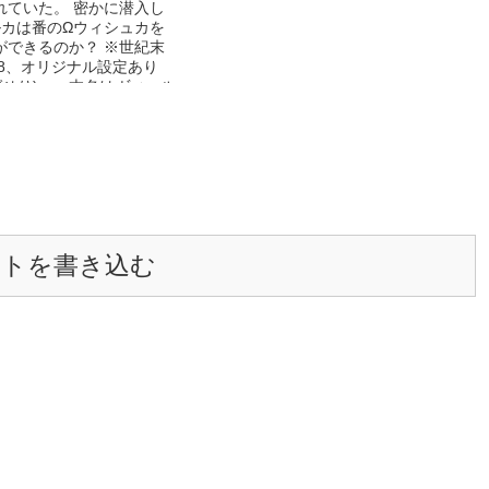
れていた。 密かに潜入し
ルカは番のΩウィシュカを
ができるのか？ ※世紀末
18、オリジナル設定あり
ばせり)——本名はヴィール
のこなしが軽いαのリング
りによって引き離された番
 髪長(かみなが)——本名
。長身長髪で顔に傷のある
Ω狩りによって番のαと引き
ぜか発情しない。 Ω拳闘団
構成された戦闘集団。フェ
を自由自在に操れるΩ拳と
ントを書き込む
い手達。(※オメガバースの
のはないです。多分) 地
Ω狩りによりわざと番のい
狩り集め、大量のフェロモ
αを非常に強いラット状態
るという興行を行う非人道
— 某世紀末漫画から多分
ていると思われそうですが
ないので安心してお楽しみ