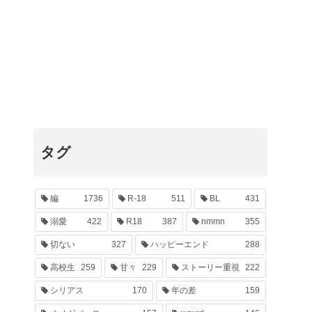
タグ
編
1736
R-18
511
BL
431
溺愛
422
R18
387
nmmn
355
切ない
327
ハッピーエンド
288
高校生
259
甘々
229
ストーリー重視
222
シリアス
170
年の差
159