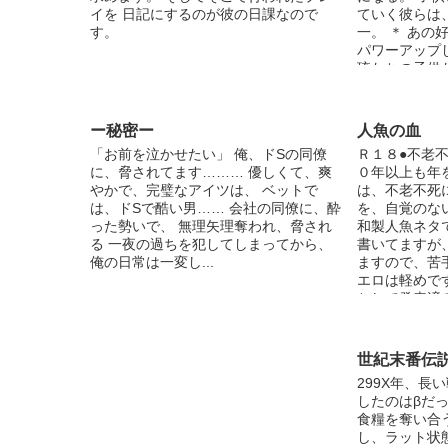
❤*✲ﾟ*｡ 関連イラスト、絶賛募集中で
イを 日記にするのが彼の日課なので
ていく彼らは
す。スキップして泣いて喜びます。 遠
す。
一。 ＊ あの
慮なく描いてやって下さい。 〜
パワーアップ
Twitter〜 @rinrin_b877 ←稟々アカウン
琉たちの子供
ト @s_milk_bot ←sweetシリーズの男子
もちろん、親
達の呟きアカウント よかったらフォロ
ラも見られま
ーお願いします♡ 未成年の飲酒シーン
のりシリアス
が出てきますが、法律は 飲酒は20歳を
ー秘密ー
人魚の血
ンド予定です。
過ぎてから。未成年の飲酒はいけませ
「お前を泣かせたい」 俺、ドSの同僚
Ｒ１８●不老不
ト、コメント
ん。 ご理解の上お読みいただければ幸
に、脅されてます……… 優しくて、爽
０年以上も年
歓迎です！ 
いです。
やかで、完璧なアイツは、 ベットで
は、不老不死
い。 ＊ 好き
は、ドSで酷い男…… 会社の同僚に、酔
を、自覚のな
弾。 前作を
った勢いで、 無理矢理奪われ、脅され
和製人魚ネタ
楽しめると思
る 一夜の過ちを犯してしまってから、
書いてますが
『好きと言え
俺の日常は一変し...
ますので、苦
ください。 
エロは軽めです
だけるとは思
として発表済
部紹介を省い
サイト初出時
報は前作をご
た。 表紙は、
師・ぴよ様の
世紀末番伝
【http://www.pi
299X年、長
p?mode=medi
したのはβだ
からお借りし
食糧を奪い合
ました！
し、ラット状