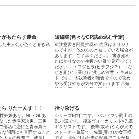
々がもたらす運命
短編集(色々なCP詰め込む予定)
した主人公が色々と巻き込
※注意書き閲覧推奨※ 内容はオリジナ
ルですが、他の方のと被っている場合が
あります。ご了承ください。 書き始め
たばかりなので生暖かい目で見守ってく
ださい… ・フジヒラ(ヒラフジ？） ・ひ
じき組(ヒラ受け)←激しめ注意 ・キヨレ
ト です。 ⚠執筆者が雑食ですので攻め
やら受けやらが気分で変わります ⚠短
編集と言いながら長い話がぶっ込まれる
と思われます ⚠内容薄いです 今後もネ
タが思い浮かび次第、色々書いていきま
すのでよろしくです!
たら りたーんず！！
括り紮げる
男性妊娠あり。NL・GLあ
シリーズ8作目です。 バンドマン同士の
になった赤津家次男、三男
BL小説です。 後輩ヴォーカリスト×先輩
校で部活に恋にと青春真っ
ギタリストです。 後輩(攻め)くんが犬で
々な問題にも直面すること
ストーカー気質で、先輩(受け)が女王様
供と大人の狭間で、成長し
です。 今回はお仕事の関係で二人が長