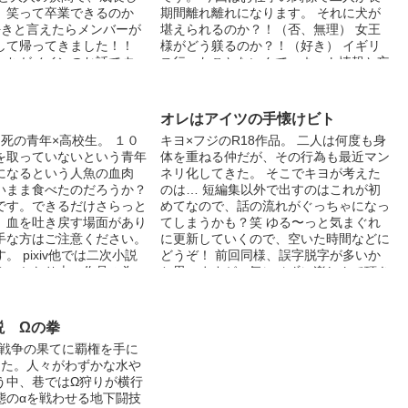
、笑って卒業できるのか
期間離れ離れになります。 それに犬が
好きと言えたらメンバーが
堪えられるのか？！（否、無理） 女王
して帰ってきました！！
様がどう躾るのか？！（好き） イギリ
たちがメインのお話です。
ス行ったことないんで、ネット情報と妄
になったみんなのイチャコ
想で書いてます。 すみません。 ※性
す。 笑って泣いて、ほん
行為の描写あります。 ※重複投稿で
、青春ラブコメハッピーエ
す。 ※オリジナルです。 ※何かあれば
オレはアイツの手懐けビト
 ＊ 表紙絵:白夜様 イラス
ご一報下さい。
死の青年×高校生。 １０
キヨ×フジのR18作品。 二人は何度も身
、リクエスト、なんでも大
を取っていないという青年
体を重ねる仲だが、その行為も最近マン
お気軽にお声かけくださ
になるという人魚の血肉
ネリ化してきた。 そこでキヨが考えた
と言えたらシリーズ長編第3
いまま食べたのだろうか？
のは… 短編集以外で出すのはこれが初
読んでいただけた方がより
です。できるだけさらっと
めてなので、話の流れがぐっちゃになっ
います。 よろしければ、
、血を吐き戻す場面があり
てしまうかも？笑 ゆる〜っと気まぐれ
たら』読了後、読んでみて
手な方はご注意ください。
に更新していくので、空いた時間などに
本作だけでもお楽しみいた
。 pixiv他では二次小説
どうぞ！ 前回同様、誤字脱字が多いか
いますが、登場人物等は一
み。かなり古い作品の為、
と思いますが、気にせずに楽しんで頂き
ておりますので、詳しい情
より大幅に加筆修正しまし
たいと思います！ 宜しくお願いします(*
覧下さい。
pixivでご活躍中の素材
´꒳`*)
素敵素材
説 Ωの拳
xiv.net/member_illust.ph
い戦争の果てに覇権を手に
um&illust_id=26103777】
った。人々がわずかな水や
ました。ありがとうござい
う中、巷ではΩ狩りが横行
態のαを戦わせる地下闘技