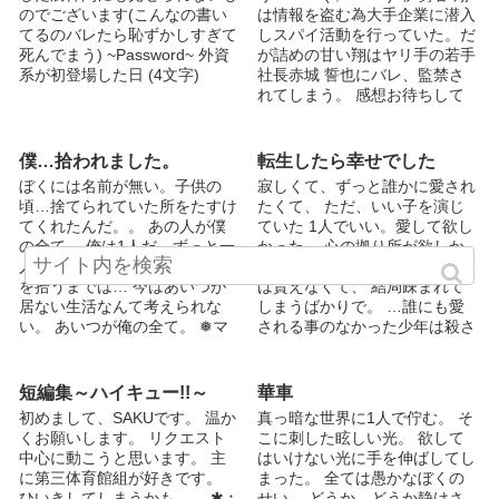
告白したが、あっけなく玉砕。
お願いしたいです……。)
のでございます(こんなの書い
は情報を盗む為大手企業に潜入
諦め切れなかった彩都は『セフ
@ninitani_otaku
てるのバレたら恥ずかしすぎて
しスパイ活動を行っていた。だ
レでもいいから』とすがりつ
死んでまう) ~Password~ 外資
が詰めの甘い翔はヤリ手の若手
く。彩都の一途さに自分を重ね
系が初登場した日 (4文字)
社長赤城 誓也にバレ、監禁さ
てしまった聖は渋々OK。 聖が
れてしまう。 感想お待ちして
どうして遊び人になったのか、
ます！ R18全開で行きます、萌
真実を知った彩都はますます聖
える鬼畜を目指します。 ※
に惹かれ、ある事件をきっかけ
甘々ではありません。あっとい
僕…拾われました。
転生したら幸せでした
に聖もまた恋愛ではないもの
う間に甘くなりはしません。
の、彩都が特別な存在になって
ぼくには名前が無い。子供の
寂しくて、ずっと誰かに愛され
私のない語彙力で出来得る限り
いく。そこへＫ学園を震撼させ
頃…捨てられていた所をたすけ
たくて、 ただ、いい子を演じ
の鬼畜を目指したいと思いま
たあの事件が起きる。メインス
てくれたんだ。。 あの人が僕
ていた 1人でいい。愛して欲し
す……けど個人的に萌えが足り
トーリー【絆編】3章の裏側
の全て。 俺は1人だ。ずっと一
かった、 心の拠り所が欲しか
ないのはやりません。って当た
と、そこから始まる二人の幸せ
人でいると思ってた。 あいつ
った けれど、誰からも愛して
り前か(笑) 伊勢谷 翔(いせや か
の形。 まるでラブラブの恋人
を拾うまでは… 今はあいつが
は貰えなくて、 結局疎まれて
ける) 171cm19歳 赤城 誓也(あ
同士みたいな、セフレ関係の二
居ない生活なんて考えられな
しまうばかりで。 …誰にも愛
かぎ せいや) 182cm24歳 一ノ
人の顛末。見方によっては
い。 あいつが俺の全て。 ❅マ
される事のなかった少年は殺さ
瀬 修斗(いちのせ しゅうと)
goodでありbadでもあるend。
イペース投稿していきます❅ 週
れた。 「いらなくなった」と
179cm23歳
二部────□あらすじ□ 一難去
に一、二回更新出来るといい
いう、理不尽な理由で＿＿ 愛
って一難。セフレから恋人への
な！くらいの気持ちなので、ぜ
されずして殺され、『転生』し
短編集～ハイキュー!!～
華車
昇格を願って自分から行動を起
ひ楽しんでいってくださいな〜
た少年 転生後…前世の分まで
初めまして、SAKUです。 温か
真っ暗な世界に1人で佇む。 そ
こそうとした彩都であったが、
( "´༥`" )
愛される。 容姿端麗、頭脳明
くお願いします。 リクエスト
こに刺した眩しい光。 欲して
聖を取り巻く彼らは一風変わっ
晰、運動神経抜群。 それに加
中心に動こうと思います。 主
はいけない光に手を伸ばしてし
た人たちばかりで⁈切なさその
えて、性格は天使ときた、これ
に第三体育館組が好きです。
まった。 全ては愚かなぼくの
ままに、ラブコメ要素を取り入
は愛さずにはいられない…！
ひいきしてしまうかも…… ✱︰
せい。 どうか、どうか静けさ