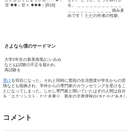
れた第二部。時々、別視点がエ
前世の努力が今世で報われる…
甘 ✱✱︰甘々 ✱✱✱︰[R18]
を。 ＿＿＿＿＿＿＿＿＿＿＿
ピソードのおまけで入ります。
『転生したら幸せでした』 悩
＿＿＿＿＿＿＿＿＿＿_ 病み多
対編に連動していますが、そち
み苦しみ支え合う、トロトロ
めです！ ただの作者の性癖、
らを読まずとも楽しめます。
甘々ストーリー 【溺愛/近親相
好みでつくった作品です！ 苦
姦/転生/主人公チート】 ーーー
手な方はUターンお願いしま
ーーーーーーーーーーーーーー
す！ 18Rになる予定です。 暴
ーーーーー 主人公をとことん
力表現あります。
甘やかしていくお話です。 (で
すが転生後もゴタゴタありま
さよなら僕のサードマン
す…) タイトル募集していま
す、良ければ是非コメント等で
大学2年生の新美南兎(にいみみ
教えて下さい コメント、いい
なと)は試験の不正を疑われ、
ね、お気に入り、本当にありが
再試験を
とうございます！ いつも飛び
跳ねて喜んでいます(*ﾟ▽ﾟ)ﾉ 最
受け
る羽目になった。それと同時に普段の生活態度や学生からの苦
初は少し暗いですが、どんどん
情なども指摘され、学外からの専門家のカウンセリングを受けるこ
明るくなっていく予定です´`*
とになってしまった。しかし専門家と聞いていたはずの人間は自分
長編ストーリーです 文章力、
を「エクソシスト」だと名乗り、親友の北鹿渡秋白(きたかどあきし
語彙力ないです…ご了承下さい
ろ)が怪異もしくは新美の妄想ではないかと指摘してきた。 よくよ
R18が出てくるのは結構後の方
く考えてみると北鹿渡には不審な点が多くある。新美は烏丸ととも
です(R15くらいかも知れませ
に親友の正体を探ることにした。 --- 新美南兎(にいみ みなと):大
ん…) 主に土日更新 ＊最初の方
コメント
学2年生、小学生の頃右半身に火傷を負った。小学校からの親友の北
の文章が変な感じなので徐々に
鹿渡秋白のことが好き。 北鹿渡秋白(きたかど あきしろ):大学2年
修正を入れていきます。 ＊誤
生(？)、新美南兎の小学生からの親友。両親の諍いで家が全焼し、
字、方言等見つけ次第直してい