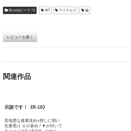
BLove[ビーラブ]
WT
ワイテルズ
編
レビューを書く
関連作品
示談です！《R-18》
意地悪な後輩攻め×押しに弱い
先輩受け エロ多め / ▼が付いて
るページはR-18です 《info》