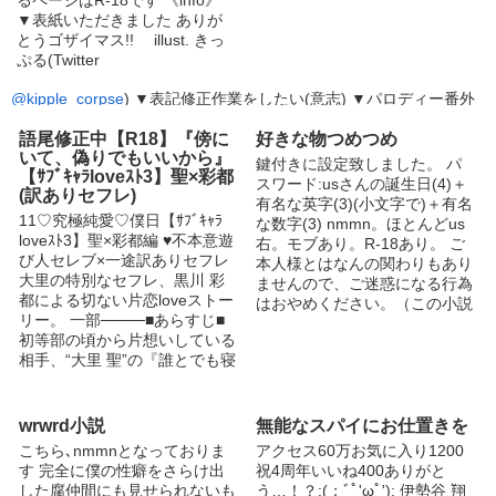
▼表紙いただきました ありが
とうゴザイマス!! illust. きっ
ぷる(Twitter
@kipple_corpse
) ▼表記修正作業をしたい(意志) ▼パロディー番外
編あります 関連小説orシリーズからよろしくどうぞ ▼関連イラス
トや漫画いただいてます 本当にありがとうございます ご覧くだ
語尾修正中【R18】『傍に
好きな物つめつめ
いて、偽りでもいいから』
されば幸いです 【
―秘密―
】 りょう様がコラボしてくださいまし
鍵付きに設定致しました。 パ
【ｻﾌﾞｷｬﾗloveｽﾄ3】聖×彩都
た！ 上記タイトルから作品へjump可能 349頁が該当部分です、ぜ
スワード:usさんの誕生日(4)＋
(訳ありセフレ)
ひに ▼お正月編 feat.『―秘密―』りょう様 著 お返しで、りょう
有名な英字(3)(小文字で)＋有名
様の作品とコラボさせていただきました ▼Twitter
@mKdotManiac
11♡究極純愛♡僕日【ｻﾌﾞｷｬﾗ
な数字(3) nmmn。ほとんどus
日常つぶやきが主ですが、ごく稀に創作も流してます 示談だっ
loveｽﾄ3】聖×彩都編 ♥️不本意遊
右。モブあり。R-18あり。 ご
たり示談じゃなかったりしますが 《thanks》 累計アクセス270万↑
び人セレブ×一途訳ありセフレ
本人様とはなんの関わりもあり
お気に入り2800↑&イイネ4600↑ ランキング9位 (2016.10.30) いつも
大里の特別なセフレ、黒川 彩
ませんので、ご迷惑になる行為
本当にありがとうございます ※誤字脱字などはご報告ください ※タ
都による切ない片恋loveストー
はおやめください。（この小説
グ編集ありがとうございます！ うれしいです！ special thanks/ y-
リー。 一部────■あらすじ■
が迷惑とかは言わないで…！）
yDF, cannibaSan, A-chol, H.Tamaki, Ryo, Kipple
初等部の頃から片想いしている
そして初投稿になるので、言葉
相手、“大里 聖”の『誰とでも寝
の使い方や、文が変になってお
る遊び人』という良くない噂を
ります。（大目に見てくださる
聞きつけた“黒川 彩都”は、以前
ととてもとても嬉しいでござい
から彼に好きな人がいることを
まする。） Twitterやってるの
wrwrd小説
無能なスパイにお仕置きを
知っていた。彼がその相手から
でよかったら繋がりません
こちら､nmmnとなっておりま
アクセス60万お気に入り1200
振られ自暴自棄になったと勘違
か…… (もし、繋がっていただ
す 完全に僕の性癖をさらけ出
祝4周年いいね400ありがと
いした彩都は聖に自分の想いを
ける方などいましたら鍵アカで
した腐仲間にも見せられないも
う…！？:(；ﾞﾟ'ωﾟ'): 伊勢谷 翔