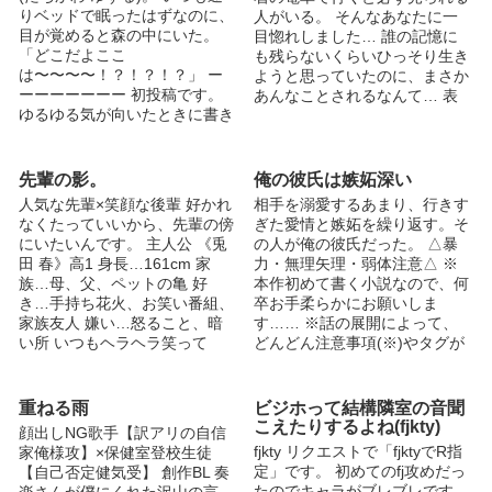
りベッドで眠ったはずなのに、
人がいる。 そんなあなたに一
目が覚めると森の中にいた。
目惚れしました… 誰の記憶に
「どこだよここ
も残らないくらいひっそり生き
は〜〜〜〜！？！？！？」 ー
ようと思っていたのに、まさか
ーーーーーーー 初投稿です。
あんなことされるなんて… 表
ゆるゆる気が向いたときに書き
紙 眠さん
ます。(たぶん) 今まで物語を書
（@nemu_chan1110）
いていて完結まで辿り着けたこ
とが無いので、生暖かい目で見
先輩の影。
俺の彼氏は嫉妬深い
守ってください……。 タイト
人気な先輩×笑顔な後輩 好かれ
相手を溺愛するあまり、行きす
ルは仮なので、もしこんなタイ
なくたっていいから、先輩の傍
ぎた愛情と嫉妬を繰り返す。そ
トルはいかが？っていう案とか
にいたいんです。 主人公 《兎
の人が俺の彼氏だった。 △暴
ございましたら、コメントくだ
田 春》高1 身長…161cm 家
力・無理矢理・弱体注意△ ※
さい♡ ■と〜っても雑に表紙を
族…母、父、ペットの亀 好
本作初めて書く小説なので、何
描きました() 一応ユズルのつも
き…手持ち花火、お笑い番組、
卒お手柔らかにお願いしま
りです。他キャラも描けたらい
家族友人 嫌い…怒ること、暗
す…… ※話の展開によって、
いな……（ ˆᴗˆ ）
い所 いつもヘラヘラ笑って
どんどん注意事項(※)やタグが
る。運動は少し苦手。 ☆切甘
追加されていきます。地雷回避
にしてくつもりです。短編にし
のためにもこまめにチェックを
たかったのに長くなりそうだ。
お願い致します。 ※◇は視点
重ねる雨
ビジホって結構隣室の音聞
切り替えです。 ※微ファンタ
こえたりするよね(fjkty)
顔出しNG歌手【訳アリの自信
ジー表現注意です。 ※現実に
fjkty リクエストで「fjktyでR指
家俺様攻】×保健室登校生徒
は無いことが少し混ざってま
定」です。 初めてのfj攻めだっ
【自己否定健気受】 創作BL 奏
す。 ※毎日22時頃更新です。
たのでキャラがブレブレです。
楽さんが僕にくれた沢山の言