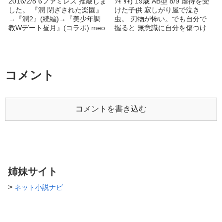
2016/2/8 6ファミレス 推敲しま
ﾂｷ ｻｷ) 19歳 AB型 8/9 虐待を受
した。 『潤 閉ざされた楽園』
けた子供 寂しがり屋で泣き
→『潤2』(続編)→『美少年調
虫。 刃物が怖い。でも自分で
教Wデート昼月』(コラボ) meo
握ると 無意識に自分を傷つけ
様サイド 『天使と砂糖菓子が
る。(廣瀬が居ると平気) 廣瀬に
昼に見る夢』
助けてもらった。 誰にでも、
http://blove.jp/novel/62191 ーー
親しく接する事ができる。 た
ー リリーブルー『潤 閉ざされ
だし、年が近いか年下、廣瀬関
た楽園』本編
係のみ。 バイト先のBARの常
コメント
http://www.alphapolis.co.jp/cont
連さん、 廣瀬祥の家に、気が
ent/cover/963049327/
ついたら居た咲。 「一緒に暮
http://blove.jp/novel/40664 本編
らしませんか」 と言われ、同
第二巻
居を始める二人の話。 自己満
コメントを書き込む
http://blove.jp/novel/55317 meo
足の為に書いてるので 話が急
様『桜桃のキズ』本編
すぎたりします。 すいませ
http://blove.jp/novel/29142 桐生
ん。 誤字脱字、地方出身なの
先生と碧君は、meo様の創作し
で もしかしたら方言あるかも
たキャラクターです。 ーーー
なんで、 ご指摘ください。 こ
ー 表紙絵：哀吐ゆうき様
れからも頑張ります。
姉妹サイト
@tkmd610prmg/ 桐生と碧 meo
様 @meomakaoniiku 竹春と潤
>
ネット小説ナビ
作者リリーブルー
@lilymetroblue 哀吐ゆうき様
に、企画のために、イラストを
描いていただきました。 あり