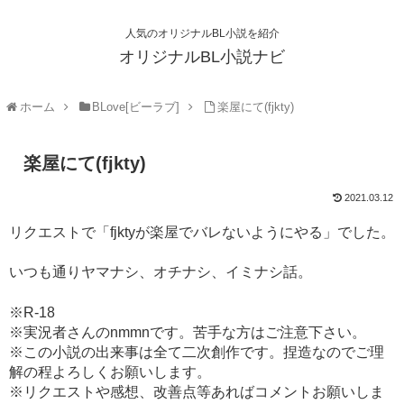
人気のオリジナルBL小説を紹介
オリジナルBL小説ナビ
ホーム
BLove[ビーラブ]
楽屋にて(fjkty)
楽屋にて(fjkty)
2021.03.12
リクエストで「fjktyが楽屋でバレないようにやる」でした。
いつも通りヤマナシ、オチナシ、イミナシ話。
※R-18
※実況者さんのnmmnです。苦手な方はご注意下さい。
※この小説の出来事は全て二次創作です。捏造なのでご理
解の程よろしくお願いします。
※リクエストや感想、改善点等あればコメントお願いしま