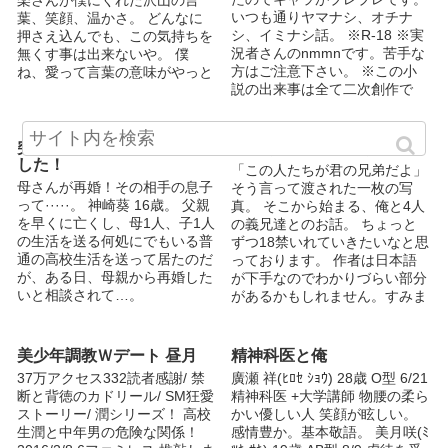
※誤字脱字がありましたら、ご
いつも通りヤマナシ、オチナ
葉、笑顔、温かさ。 どんなに
報告願います… ※感想、ご意
シ、イミナシ話。 ※R-18 ※実
押さえ込んでも、この気持ちを
見、「こんな嫉妬、激甘が見た
況者さんのnmmnです。苦手な
無くす事は出来ないや。 僕
い！」などありましたら、可能
方はご注意下さい。 ※この小
ね、愛って言葉の意味がやっと
な限り物語に捩じ込みますので
説の出来事は全て二次創作で
わかった気がします。 あの日
何卒…… ・タグに関して・ 作
す。捏造なのでご理解の程よろ
貴方に出会えたのは、きっと僕
中を読んで、「これ含まれるん
しくお願いします。 ※リクエ
の奇跡の始まりだったんだっ
じゃない？」など等ありました
ストや感想、改善点等あればコ
て、 今はそう思えるんです。
突然ですが、兄貴が出来ま
きょうだいとしょうねん
らご自由につけていただいて構
メントお願いします！
雨が降った日は今でも、 奏楽
した！
いません。 いいねやお気に入
「この人たちが君の兄弟だよ」
さんが泣いてるのかなって 胸
母さんが再婚！その相手の息子
り数、コメントは励みになりま
そう言って渡された一枚の写
が苦しくなります。 僕は今、
って·····。 神崎葵 16歳。 父親
すっ！ しつこいくらいに来て
真。 そこから始まる、俺と4人
ちゃんと前に進めていますか？
を早くに亡くし、母1人、子1人
くれて全然構いません((
の義兄達とのお話。 ちょっと
※表紙は前作『重なる音』同様
の生活を送る何処にでもいる普
2020/5/12 100お気に入り有難
ずつ18禁いれていきたいなと思
色綺様からいただきました‼︎ 前
通の高校生活を送って居たのだ
うございますっ！ 2020/5/14
っております。 作者は日本語
作のモブがメインです。 勿論
が、ある日、母親から再婚した
100いいね有難うございます
が下手なのでわかりづらい部分
単体でも読めると思います！
いと相談されて…。
っ！ 2020/6/21 500いいねあり
があるかもしれません。すみま
がとうございますっ！
せん…
美少年調教Ｗデート 昼月
精神科医と俺
37万アクセス332読者感謝/ 禁
廣瀬 祥(ﾋﾛｾ ｼｮｳ) 28歳 O型 6/21
断と背徳のカドリール/ SM狂愛
精神科医 +大学講師 物腰の柔ら
ストーリー/ 潤シリーズ！ 高校
かい優しい人 笑顔が眩しい。
生潤と中年男の危険な関係！
感情豊か。基本敬語。 美月咲(ﾐ