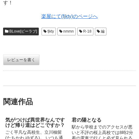
す！
楽屋にて(fjkty)のページへ
BLove[ビーラブ]
fjkty
nmmn
R-18
編
レビューを書く
関連作品
気がつけば異世界なんです
君の陽となる
けど帰り道はどこですか？
駅から学校までのアクセスが悪
ごく平凡な高校生、立川柚留
いと不評の桜上高校では8時2分
(たちかわ ゆずる)。 いつも通
着の電車で行くと必ず見られる